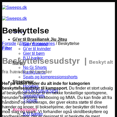
Fortsæt
til
indhold
Beskyttelse
Menu
Gi’er til Brasiliansk Jiu Jitsu
Forside
/
Shop
/
Accessories
/
Beskyttelse
Gier til mænd
Filter
Gi’er til kvinder
Gier til børn
BJJ bælter
Beskyttelsesudstyr |
Beskyt alt
No-gi
No Gi Shorts
fra hænder til tænder
Rashguards
Spats og kompressionsshorts
Streetwear
Her på siden finder du alt inde for kategorien
Hoodies
beskyttelsesudstyr til kampsport.
Du finder et stort udvalg
SPORTSBUKSER
af beskyttelsesudstyr til en række forskellige sportsgrene,
Sweatshirts
herunder boksning, kickboxing og MMA.
Du kan finde alt fra
T-Shirts
håndbind og handwraps, der giver ekstra støtte til dine
hænder og knoer, til boksehjelme, der beskytter dit hoved
Accessories
mod slag og spark. Vi forhandler også skridtbeskyttere og
BJJ bælter
tandbeskyttere, der er designet til at beskytte de mest