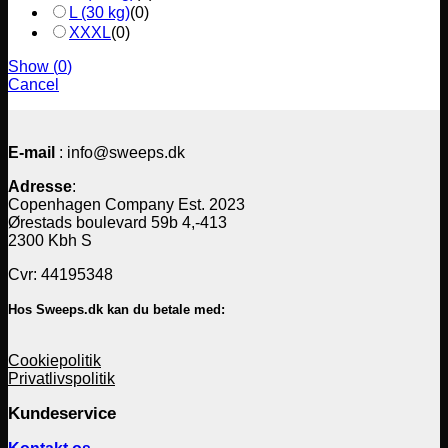
L (30 kg)
(
0
)
XXXL
(
0
)
Show
(
0
)
Cancel
E-mail
: info@sweeps.dk
Adresse
:
Copenhagen Company Est. 2023
Ørestads boulevard 59b 4,-413
2300 Kbh S
Cvr: 44195348
Hos Sweeps.dk kan du betale med:
Cookiepolitik
Privatlivspolitik
Kundeservice