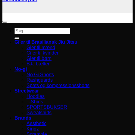
Søg
efter:
Gi’er til Brasiliansk Jiu Jitsu
Gier til mænd
Gi’er til kvinder
Gier til børn
BJJ bælter
No-gi
No Gi Shorts
Rashguards
Spats og kompressionsshorts
Streetwear
Hoodies
T-Shirts
SPORTSBUKSER
Sweatshirts
Brands
Aesthetic
Kingz
Scramble