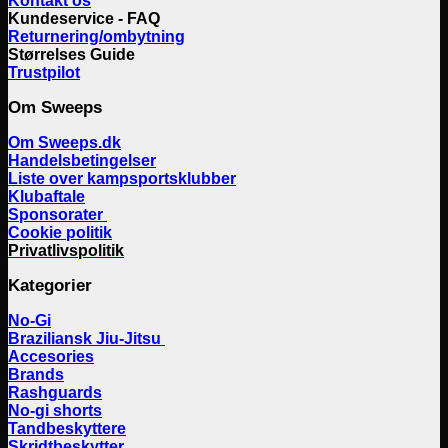
Kontakt os
Kundeservice - FAQ
Returnering/ombytning
Størrelses Guide
Trustpilot
Om Sweeps
Om Sweeps.dk
Handelsbetingelser
Liste over kampsportsklubber
Klubaftale
Sponsorater
Cookie politik
Privatlivspolitik
Kategorier
No-Gi
Braziliansk Jiu-Jitsu
Accesories
Brands
Rashguards
No-gi shorts
Tandbeskyttere
Skridtbeskytter