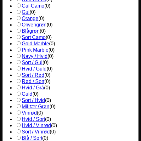
Gul Camo
(
0
)
Gul
(
0
)
Orange
(
0
)
Olivengrøn
(
0
)
Blågrøn
(
0
)
Sort Camo
(
0
)
Gold Marble
(
0
)
Pink Marble
(
0
)
Navy / Hvid
(
0
)
Sort / Gul
(
0
)
Hvid / Guld
(
0
)
Sort / Rød
(
0
)
Rød / Sort
(
0
)
Hvid / Grå
(
0
)
Guld
(
0
)
Sort / Hvid
(
0
)
Militær Grøn
(
0
)
Vinrød
(
0
)
Hvid / Sort
(
0
)
Hvid / Vinrød
(
0
)
Sort / Vinrød
(
0
)
Blå / Sort
(
0
)