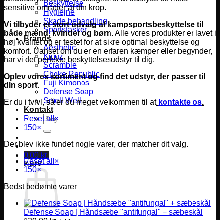
Beskyttelse
sensitive områder af din krop.
Hygiejne
Skade behandling
Vi tilbyder et stort udvalg af kampsportsbeskyttelse til
Sportstasker
både mænd, kvinder og børn.
Alle vores produkter er lavet i
Brands
høj kvalitet og er testet for at sikre optimal beskyttelse og
Aesthetic
komfort.
Uanset om du er en erfaren kæmper eller begynder,
Kingz
har vi det perfekte beskyttelsesudstyr til dig.
Scramble
Choke Republic
Oplev vores sortiment og find det udstyr, der passer til
Fuji Kimonos
din sport.
Defense Soap
Smell Well
Er du i tvivl, så er du meget velkommen til at
kontakte os
.
Kontakt
Søg
Reset all
×
efter:
150
×
Der blev ikke fundet nogle varer, der matcher dit valg.
0,00
kr.
Reset all
×
Kurv
150
×
Bedst bedømte varer
Defense Soap | Håndsæbe "antifungal" + sæbeskål