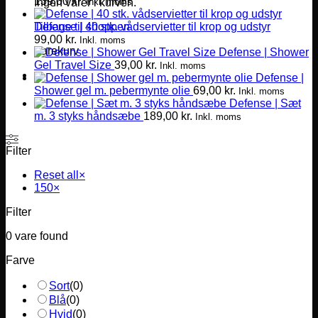
139,00
kr.
Inkl. moms
Ingen varer i kurven.
Defense | 40 stk. vådservietter til krop og udstyr
Tilbage til shoppen
99,00
kr.
Inkl. moms
Varekurv
Defense | Shower
Gel Travel Size
39,00
kr.
Inkl. moms
Defense |
Shower gel m. pebermynte olie
69,00
kr.
Inkl. moms
Defense | Sæt
m. 3 styks håndsæbe
189,00
kr.
Inkl. moms
Filter
Reset all
×
150
×
Filter
0
vare found
Farve
Sort
(
0
)
Blå
(
0
)
Hvid
(
0
)