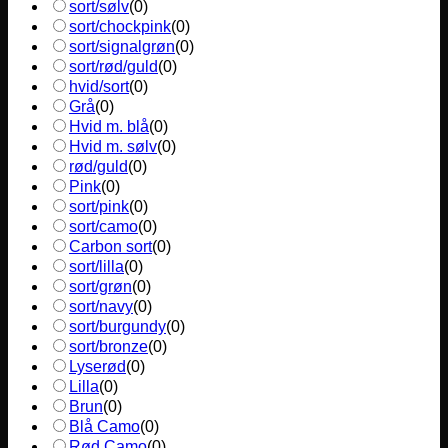
sort/sølv
(
0
)
sort/chockpink
(
0
)
sort/signalgrøn
(
0
)
sort/rød/guld
(
0
)
hvid/sort
(
0
)
Grå
(
0
)
Hvid m. blå
(
0
)
Hvid m. sølv
(
0
)
rød/guld
(
0
)
Pink
(
0
)
sort/pink
(
0
)
sort/camo
(
0
)
Carbon sort
(
0
)
sort/lilla
(
0
)
sort/grøn
(
0
)
sort/navy
(
0
)
sort/burgundy
(
0
)
sort/bronze
(
0
)
Lyserød
(
0
)
Lilla
(
0
)
Brun
(
0
)
Blå Camo
(
0
)
Rød Camo
(
0
)