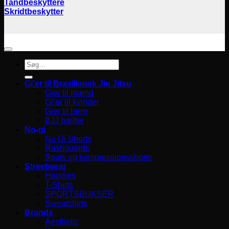
Tandbeskyttere
Skridtbeskytter
Søg
efter:
Gi’er til Brasiliansk Jiu Jitsu
Gier til mænd
Gi’er til kvinder
Gier til børn
BJJ bælter
No-gi
No Gi Shorts
Rashguards
Spats og kompressionsshorts
Streetwear
Hoodies
T-Shirts
SPORTSBUKSER
Sweatshirts
Brands
Aesthetic