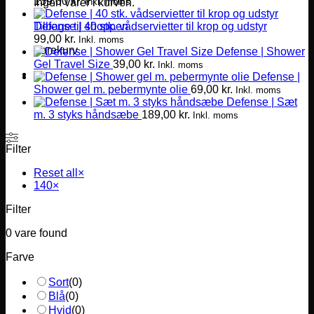
139,00
kr.
Inkl. moms
Ingen varer i kurven.
Defense | 40 stk. vådservietter til krop og udstyr
Tilbage til shoppen
99,00
kr.
Inkl. moms
Varekurv
Defense | Shower
Gel Travel Size
39,00
kr.
Inkl. moms
Defense |
Shower gel m. pebermynte olie
69,00
kr.
Inkl. moms
Defense | Sæt
m. 3 styks håndsæbe
189,00
kr.
Inkl. moms
Filter
Reset all
×
140
×
Filter
0
vare found
Farve
Sort
(
0
)
Blå
(
0
)
Hvid
(
0
)