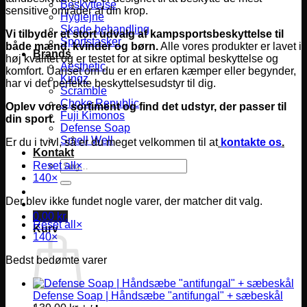
Beskyttelse
sensitive områder af din krop.
Hygiejne
Skade behandling
Vi tilbyder et stort udvalg af kampsportsbeskyttelse til
Sportstasker
både mænd, kvinder og børn.
Alle vores produkter er lavet i
Brands
høj kvalitet og er testet for at sikre optimal beskyttelse og
Aesthetic
komfort.
Uanset om du er en erfaren kæmper eller begynder,
Kingz
har vi det perfekte beskyttelsesudstyr til dig.
Scramble
Choke Republic
Oplev vores sortiment og find det udstyr, der passer til
Fuji Kimonos
din sport.
Defense Soap
Smell Well
Er du i tvivl, så er du meget velkommen til at
kontakte os
.
Kontakt
Søg
Reset all
×
efter:
140
×
Der blev ikke fundet nogle varer, der matcher dit valg.
0,00
kr.
Reset all
×
Kurv
140
×
Bedst bedømte varer
Defense Soap | Håndsæbe "antifungal" + sæbeskål