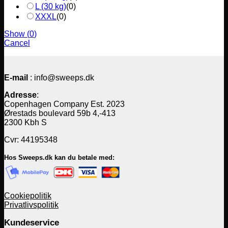
L (30 kg)
(
0
)
XXXL
(
0
)
Show
(
0
)
Cancel
E-mail
: info@sweeps.dk
Adresse
:
Copenhagen Company Est. 2023
Ørestads boulevard 59b 4,-413
2300 Kbh S
Cvr: 44195348
Hos Sweeps.dk kan du betale med:
Cookiepolitik
Privatlivspolitik
Kundeservice