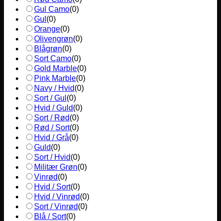
Gul Camo
(
0
)
Gul
(
0
)
Orange
(
0
)
Olivengrøn
(
0
)
Blågrøn
(
0
)
Sort Camo
(
0
)
Gold Marble
(
0
)
Pink Marble
(
0
)
Navy / Hvid
(
0
)
Sort / Gul
(
0
)
Hvid / Guld
(
0
)
Sort / Rød
(
0
)
Rød / Sort
(
0
)
Hvid / Grå
(
0
)
Guld
(
0
)
Sort / Hvid
(
0
)
Militær Grøn
(
0
)
Vinrød
(
0
)
Hvid / Sort
(
0
)
Hvid / Vinrød
(
0
)
Sort / Vinrød
(
0
)
Blå / Sort
(
0
)