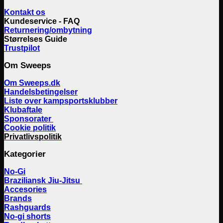
Kontakt os
Kundeservice - FAQ
Returnering/ombytning
Størrelses Guide
Trustpilot
Om Sweeps
Om Sweeps.dk
Handelsbetingelser
Liste over kampsportsklubber
Klubaftale
Sponsorater
Cookie politik
Privatlivspolitik
Kategorier
No-Gi
Braziliansk Jiu-Jitsu
Accesories
Brands
Rashguards
No-gi shorts