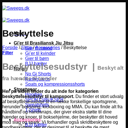
Fortsæt
til
indhold
Beskyttelse
Menu
Gi’er til Brasiliansk Jiu Jitsu
Forside
/
Shop
/
Accessories
/
Beskyttelse
Gier til mænd
Filter
Gi’er til kvinder
Gier til børn
BJJ bælter
Beskyttelsesudstyr |
Beskyt alt
No-gi
No Gi Shorts
fra hænder til tænder
Rashguards
Spats og kompressionsshorts
Streetwear
Her på siden finder du alt inde for kategorien
Hoodies
beskyttelsesudstyr til kampsport.
Du finder et stort udvalg
SPORTSBUKSER
af beskyttelsesudstyr til en række forskellige sportsgrene,
Sweatshirts
herunder boksning, kickboxing og MMA.
Du kan finde alt fra
T-Shirts
håndbind og handwraps, der giver ekstra støtte til dine
hænder og knoer, til boksehjelme, der beskytter dit hoved
Accessories
mod slag og spark. Vi forhandler også skridtbeskyttere og
BJJ bælter
tandbeskyttere, der er designet til at beskytte de mest