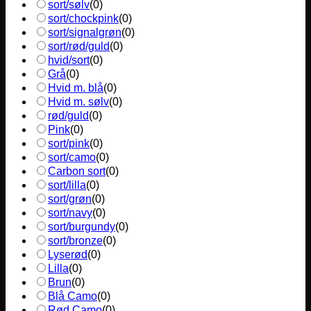
sort/sølv
(
0
)
sort/chockpink
(
0
)
sort/signalgrøn
(
0
)
sort/rød/guld
(
0
)
hvid/sort
(
0
)
Grå
(
0
)
Hvid m. blå
(
0
)
Hvid m. sølv
(
0
)
rød/guld
(
0
)
Pink
(
0
)
sort/pink
(
0
)
sort/camo
(
0
)
Carbon sort
(
0
)
sort/lilla
(
0
)
sort/grøn
(
0
)
sort/navy
(
0
)
sort/burgundy
(
0
)
sort/bronze
(
0
)
Lyserød
(
0
)
Lilla
(
0
)
Brun
(
0
)
Blå Camo
(
0
)
Rød Camo
(
0
)