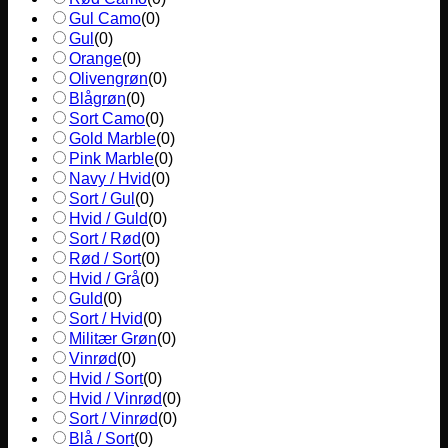
Gul Camo
(
0
)
Gul
(
0
)
Orange
(
0
)
Olivengrøn
(
0
)
Blågrøn
(
0
)
Sort Camo
(
0
)
Gold Marble
(
0
)
Pink Marble
(
0
)
Navy / Hvid
(
0
)
Sort / Gul
(
0
)
Hvid / Guld
(
0
)
Sort / Rød
(
0
)
Rød / Sort
(
0
)
Hvid / Grå
(
0
)
Guld
(
0
)
Sort / Hvid
(
0
)
Militær Grøn
(
0
)
Vinrød
(
0
)
Hvid / Sort
(
0
)
Hvid / Vinrød
(
0
)
Sort / Vinrød
(
0
)
Blå / Sort
(
0
)