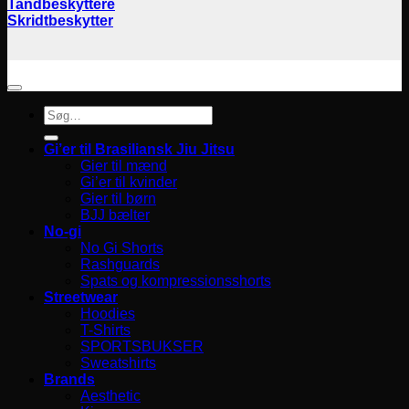
Tandbeskyttere
Skridtbeskytter
Søg
efter:
Gi’er til Brasiliansk Jiu Jitsu
Gier til mænd
Gi’er til kvinder
Gier til børn
BJJ bælter
No-gi
No Gi Shorts
Rashguards
Spats og kompressionsshorts
Streetwear
Hoodies
T-Shirts
SPORTSBUKSER
Sweatshirts
Brands
Aesthetic