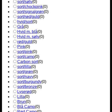
sort/sølv
(
0
)
sort/chockpink
(
0
)
sort/signalgrøn
(
0
)
sort/rød/guld
(
0
)
hvid/sort
(
0
)
Grå
(
0
)
Hvid m. blå
(
0
)
Hvid m. sølv
(
0
)
rød/guld
(
0
)
Pink
(
0
)
sort/pink
(
0
)
sort/camo
(
0
)
Carbon sort
(
0
)
sort/lilla
(
0
)
sort/grøn
(
0
)
sort/navy
(
0
)
sort/burgundy
(
0
)
sort/bronze
(
0
)
Lyserød
(
0
)
Lilla
(
0
)
Brun
(
0
)
Blå Camo
(
0
)
Rød Camo
(
0
)