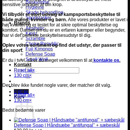
Beskyttelse
sensitive områder af din krop.
Hygiejne
Skade behandling
Vi tilbyder et stort udvalg af kampsportsbeskyttelse til
Sportstasker
både mænd, kvinder og børn.
Alle vores produkter er lavet i
Brands
høj kvalitet og er testet for at sikre optimal beskyttelse og
Aesthetic
komfort.
Uanset om du er en erfaren kæmper eller begynder,
Kingz
har vi det perfekte beskyttelsesudstyr til dig.
Scramble
Choke Republic
Oplev vores sortiment og find det udstyr, der passer til
Fuji Kimonos
din sport.
Defense Soap
Smell Well
Er du i tvivl, så er du meget velkommen til at
kontakte os
.
Kontakt
Søg
Reset all
×
efter:
130 cm
×
Der blev ikke fundet nogle varer, der matcher dit valg.
0,00
kr.
Reset all
×
Kurv
130 cm
×
Bedst bedømte varer
Defense Soap | Håndsæbe "antifungal" + sæbeskål