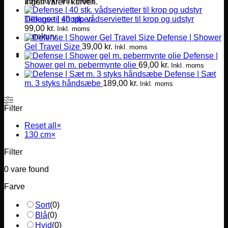
139,00
kr.
Inkl. moms
Ingen varer i kurven.
Defense | 40 stk. vådservietter til krop og udstyr
Tilbage til shoppen
99,00
kr.
Inkl. moms
Varekurv
Defense | Shower
Gel Travel Size
39,00
kr.
Inkl. moms
Defense |
Shower gel m. pebermynte olie
69,00
kr.
Inkl. moms
Defense | Sæt
m. 3 styks håndsæbe
189,00
kr.
Inkl. moms
Filter
Reset all
×
130 cm
×
Filter
0
vare found
Farve
Sort
(
0
)
Blå
(
0
)
Hvid
(
0
)