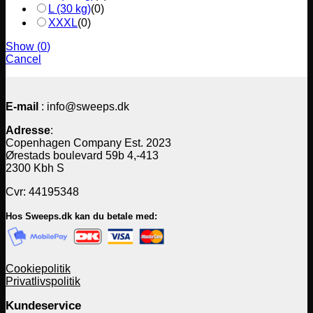
L (30 kg)
(
0
)
XXXL
(
0
)
Show
(
0
)
Cancel
E-mail
: info@sweeps.dk
Adresse
:
Copenhagen Company Est. 2023
Ørestads boulevard 59b 4,-413
2300 Kbh S
Cvr: 44195348
Hos Sweeps.dk kan du betale med:
Cookiepolitik
Privatlivspolitik
Kundeservice