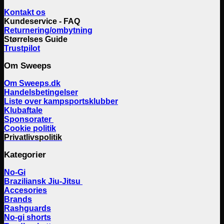
Kontakt os
Kundeservice - FAQ
Returnering/ombytning
Størrelses Guide
Trustpilot
Om Sweeps
Om Sweeps.dk
Handelsbetingelser
Liste over kampsportsklubber
Klubaftale
Sponsorater
Cookie politik
Privatlivspolitik
Kategorier
No-Gi
Braziliansk Jiu-Jitsu
Accesories
Brands
Rashguards
No-gi shorts