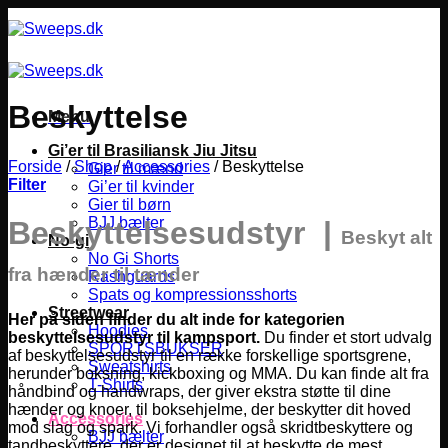
Fortsæt
til
indhold
Beskyttelse
Menu
Gi’er til Brasiliansk Jiu Jitsu
Forside
/
Shop
/
Accessories
/
Beskyttelse
Gier til mænd
Filter
Gi’er til kvinder
Gier til børn
BJJ bælter
Beskyttelsesudstyr |
Beskyt alt
No-gi
No Gi Shorts
fra hænder til tænder
Rashguards
Spats og kompressionsshorts
Streetwear
Her på siden finder du alt inde for kategorien
Hoodies
beskyttelsesudstyr til kampsport.
Du finder et stort udvalg
SPORTSBUKSER
af beskyttelsesudstyr til en række forskellige sportsgrene,
Sweatshirts
herunder boksning, kickboxing og MMA.
Du kan finde alt fra
T-Shirts
håndbind og handwraps, der giver ekstra støtte til dine
hænder og knoer, til boksehjelme, der beskytter dit hoved
Accessories
mod slag og spark. Vi forhandler også skridtbeskyttere og
BJJ bælter
tandbeskyttere, der er designet til at beskytte de mest