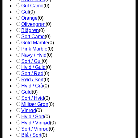
Gul Camo
(
0
)
Gul
(
0
)
Orange
(
0
)
Olivengrøn
(
0
)
Blågrøn
(
0
)
Sort Camo
(
0
)
Gold Marble
(
0
)
Pink Marble
(
0
)
Navy / Hvid
(
0
)
Sort / Gul
(
0
)
Hvid / Guld
(
0
)
Sort / Rød
(
0
)
Rød / Sort
(
0
)
Hvid / Grå
(
0
)
Guld
(
0
)
Sort / Hvid
(
0
)
Militær Grøn
(
0
)
Vinrød
(
0
)
Hvid / Sort
(
0
)
Hvid / Vinrød
(
0
)
Sort / Vinrød
(
0
)
Blå / Sort
(
0
)