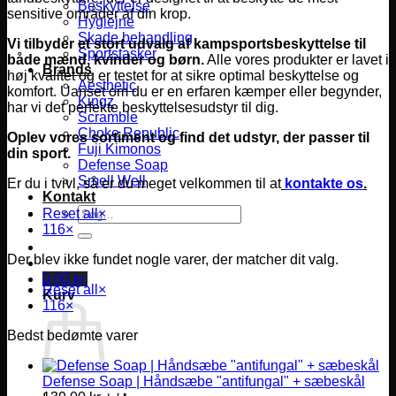
Beskyttelse
sensitive områder af din krop.
Hygiejne
Skade behandling
Vi tilbyder et stort udvalg af kampsportsbeskyttelse til
Sportstasker
både mænd, kvinder og børn.
Alle vores produkter er lavet i
Brands
høj kvalitet og er testet for at sikre optimal beskyttelse og
Aesthetic
komfort.
Uanset om du er en erfaren kæmper eller begynder,
Kingz
har vi det perfekte beskyttelsesudstyr til dig.
Scramble
Choke Republic
Oplev vores sortiment og find det udstyr, der passer til
Fuji Kimonos
din sport.
Defense Soap
Smell Well
Er du i tvivl, så er du meget velkommen til at
kontakte os
.
Kontakt
Søg
Reset all
×
efter:
116
×
Der blev ikke fundet nogle varer, der matcher dit valg.
0,00
kr.
Reset all
×
Kurv
116
×
Bedst bedømte varer
Defense Soap | Håndsæbe "antifungal" + sæbeskål