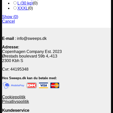
L (30 kg)
(
0
)
XXXL
(
0
)
Show
(
0
)
Cancel
E-mail
: info@sweeps.dk
Adresse
:
Copenhagen Company Est. 2023
Ørestads boulevard 59b 4,-413
2300 Kbh S
Cvr: 44195348
Hos Sweeps.dk kan du betale med:
Cookiepolitik
Privatlivspolitik
Kundeservice