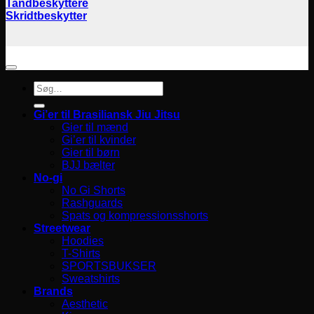
Tandbeskyttere
Skridtbeskytter
Søg
efter:
Gi’er til Brasiliansk Jiu Jitsu
Gier til mænd
Gi’er til kvinder
Gier til børn
BJJ bælter
No-gi
No Gi Shorts
Rashguards
Spats og kompressionsshorts
Streetwear
Hoodies
T-Shirts
SPORTSBUKSER
Sweatshirts
Brands
Aesthetic