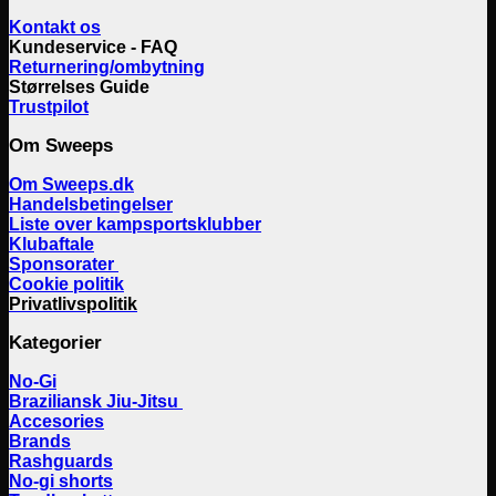
Kontakt os
Kundeservice - FAQ
Returnering/ombytning
Størrelses Guide
Trustpilot
Om Sweeps
Om Sweeps.dk
Handelsbetingelser
Liste over kampsportsklubber
Klubaftale
Sponsorater
Cookie politik
Privatlivspolitik
Kategorier
No-Gi
Braziliansk Jiu-Jitsu
Accesories
Brands
Rashguards
No-gi shorts