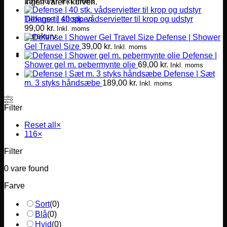
139,00
kr.
Inkl. moms
Ingen varer i kurven.
Defense | 40 stk. vådservietter til krop og udstyr
Tilbage til shoppen
99,00
kr.
Inkl. moms
Varekurv
Defense | Shower
Gel Travel Size
39,00
kr.
Inkl. moms
Defense |
Shower gel m. pebermynte olie
69,00
kr.
Inkl. moms
Defense | Sæt
m. 3 styks håndsæbe
189,00
kr.
Inkl. moms
Filter
Reset all
×
116
×
Filter
0
vare found
Farve
Sort
(
0
)
Blå
(
0
)
Hvid
(
0
)