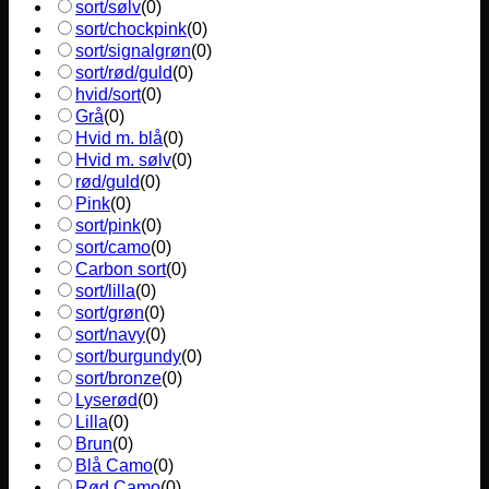
sort/sølv
(
0
)
sort/chockpink
(
0
)
sort/signalgrøn
(
0
)
sort/rød/guld
(
0
)
hvid/sort
(
0
)
Grå
(
0
)
Hvid m. blå
(
0
)
Hvid m. sølv
(
0
)
rød/guld
(
0
)
Pink
(
0
)
sort/pink
(
0
)
sort/camo
(
0
)
Carbon sort
(
0
)
sort/lilla
(
0
)
sort/grøn
(
0
)
sort/navy
(
0
)
sort/burgundy
(
0
)
sort/bronze
(
0
)
Lyserød
(
0
)
Lilla
(
0
)
Brun
(
0
)
Blå Camo
(
0
)
Rød Camo
(
0
)