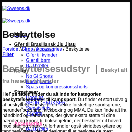
Fortsæt
til
indhold
Beskyttelse
Menu
Gi’er til Brasiliansk Jiu Jitsu
Forside
/
Shop
/
Accessories
/
Beskyttelse
Gier til mænd
Filter
Gi’er til kvinder
Gier til børn
BJJ bælter
Beskyttelsesudstyr |
Beskyt alt
No-gi
No Gi Shorts
fra hænder til tænder
Rashguards
Spats og kompressionsshorts
Streetwear
Her på siden finder du alt inde for kategorien
Hoodies
beskyttelsesudstyr til kampsport.
Du finder et stort udvalg
SPORTSBUKSER
af beskyttelsesudstyr til en række forskellige sportsgrene,
Sweatshirts
herunder boksning, kickboxing og MMA.
Du kan finde alt fra
T-Shirts
håndbind og handwraps, der giver ekstra støtte til dine
hænder og knoer, til boksehjelme, der beskytter dit hoved
Accessories
mod slag og spark. Vi forhandler også skridtbeskyttere og
BJJ bælter
tandbeskyttere, der er designet til at beskytte de mest