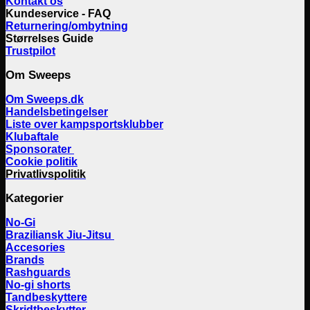
Kontakt os
Kundeservice - FAQ
Returnering/ombytning
Størrelses Guide
Trustpilot
Om Sweeps
Om Sweeps.dk
Handelsbetingelser
Liste over kampsportsklubber
Klubaftale
Sponsorater
Cookie politik
Privatlivspolitik
Kategorier
No-Gi
Braziliansk Jiu-Jitsu
Accesories
Brands
Rashguards
No-gi shorts
Tandbeskyttere
Skridtbeskytter