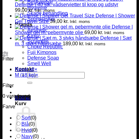
Beskyttelse
Defense | 40 stk. vådservietter til krop og udstyr
Hygiejne
99,00
kr.
Inkl. moms
Skade behandling
Defense | Shower
Sportstasker
Gel Travel Size
39,00
kr.
Inkl. moms
Brands
Defense |
Aesthetic
Shower gel m. pebermynte olie
69,00
kr.
Inkl. moms
Kingz
Defense | Sæt
Scramble
m. 3 styks håndsæbe
189,00
kr.
Inkl. moms
Choke Republic
Fuji Kimonos
Defense Soap
Filter
Smell Well
Kontakt
Reset all
×
Søg
M (18 kg)
×
efter:
Filter
0
vare found
0,00
kr.
Kurv
Farve
Sort
(
0
)
Blå
(
0
)
Hvid
(
0
)
Navy
(
0
)