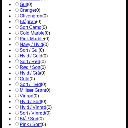
Gul
(
0
)
Orange
(
0
)
Olivengrøn
(
0
)
Blågrøn
(
0
)
Sort Camo
(
0
)
Gold Marble
(
0
)
Pink Marble
(
0
)
Navy / Hvid
(
0
)
Sort / Gul
(
0
)
Hvid / Guld
(
0
)
Sort / Rød
(
0
)
Rød / Sort
(
0
)
Hvid / Grå
(
0
)
Guld
(
0
)
Sort / Hvid
(
0
)
Militær Grøn
(
0
)
Vinrød
(
0
)
Hvid / Sort
(
0
)
Hvid / Vinrød
(
0
)
Sort / Vinrød
(
0
)
Blå / Sort
(
0
)
Pink / Sort
(
0
)