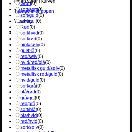
Ingen varer i kurven.
Grøn
(
0
)
sort/sort
(
0
)
Tilbage til shoppen
sort/guld
(
0
)
sort/gul
(
0
)
Varekurv
Rød
(
0
)
sort/hvid
(
0
)
sort/rød
(
0
)
pink/sølv
(
0
)
gul/blå
(
0
)
rød/sølv
(
0
)
hvid/rød/blå
(
0
)
metallisk guld/sølv
(
0
)
metallisk rød/guld
(
0
)
hvid/guld
(
0
)
sort/grå
(
0
)
blå/rød
(
0
)
grå/gul
(
0
)
rød/grå
(
0
)
sort/blå
(
0
)
blå/hvid
(
0
)
rød/hvid
(
0
)
sort/sølv
(
0
)