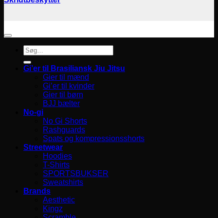
Søg
efter:
Gi’er til Brasiliansk Jiu Jitsu
Gier til mænd
Gi’er til kvinder
Gier til børn
BJJ bælter
No-gi
No Gi Shorts
Rashguards
Spats og kompressionsshorts
Streetwear
Hoodies
T-Shirts
SPORTSBUKSER
Sweatshirts
Brands
Aesthetic
Kingz
Scramble