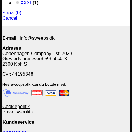
XXXL
(
1
)
Show
(
0
)
Cancel
E-mail
: info@sweeps.dk
Adresse
:
Copenhagen Company Est. 2023
Ørestads boulevard 59b 4,-413
2300 Kbh S
Cvr: 44195348
Hos Sweeps.dk kan du betale med:
Cookiepolitik
Privatlivspolitik
Kundeservice