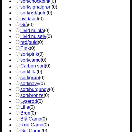
sort/chockpink
(
0
)
sort/signalgrøn
(
0
)
sort/rød/guld
(
0
)
hvid/sort
(
0
)
Grå
(
0
)
Hvid m. blå
(
0
)
Hvid m. sølv
(
0
)
rød/guld
(
0
)
Pink
(
0
)
sort/pink
(
0
)
sort/camo
(
0
)
Carbon sort
(
0
)
sort/lilla
(
0
)
sort/grøn
(
0
)
sort/navy
(
0
)
sort/burgundy
(
0
)
sort/bronze
(
0
)
Lyserød
(
0
)
Lilla
(
0
)
Brun
(
0
)
Blå Camo
(
0
)
Rød Camo
(
0
)
Gul Camo
(
0
)