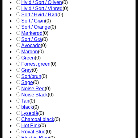
Hvid / Sort / Oliven
(
0
)
Hvid / Sort / Vinrød
(
0
)
Sort / Hvid / Rød
(
0
)
Sort / Grøn
(
0
)
Sort / Orange
(
0
)
Mørkerød
(
0
)
Sort / Grå
(
0
)
Avocado
(
0
)
Maroon
(
0
)
Green
(
0
)
Forrest green
(
0
)
Grey
(
0
)
Sort/brun
(
0
)
Sage
(
0
)
Noise Red
(
0
)
Noise Black
(
0
)
Tan
(
0
)
black
(
0
)
Lyseblå
(
0
)
Charcoal black
(
0
)
Hot Pink
(
0
)
Royal Blue
(
0
)
Electric Blue
(
0
)