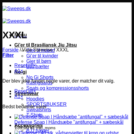
Fortsæt
til
indhold
XXXL
Menu
Gi’er til Brasiliansk Jiu Jitsu
Forside
/
Vare Størrelse
/
XXXL
Gier til mænd
Filter
Gi’er til kvinder
Gier til børn
Reset all
×
BJJ bælter
A1
×
No-gi
No Gi Shorts
Der blev ikke fundet nogle varer, der matcher dit valg.
Rashguards
Spats og kompressionsshorts
Reset all
×
Streetwear
A1
×
Hoodies
SPORTSBUKSER
Bedst bedømte varer
Sweatshirts
T-Shirts
Defense Soap | Håndsæbe "antifungal" + sæbeskål
Accessories
139,00
kr.
Inkl. moms
BJJ bælter