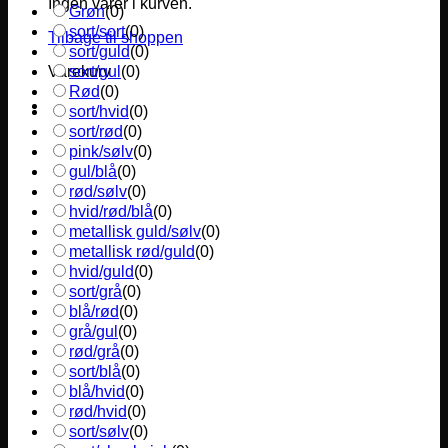
Ingen varer i kurven.
Grøn
(
0
)
sort/sort
(
0
)
Tilbage til shoppen
sort/guld
(
0
)
sort/gul
(
0
)
Varekurv
Rød
(
0
)
sort/hvid
(
0
)
sort/rød
(
0
)
pink/sølv
(
0
)
gul/blå
(
0
)
rød/sølv
(
0
)
hvid/rød/blå
(
0
)
metallisk guld/sølv
(
0
)
metallisk rød/guld
(
0
)
hvid/guld
(
0
)
sort/grå
(
0
)
blå/rød
(
0
)
grå/gul
(
0
)
rød/grå
(
0
)
sort/blå
(
0
)
blå/hvid
(
0
)
rød/hvid
(
0
)
sort/sølv
(
0
)