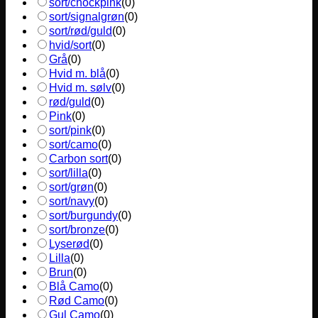
sort/chockpink
(
0
)
sort/signalgrøn
(
0
)
sort/rød/guld
(
0
)
hvid/sort
(
0
)
Grå
(
0
)
Hvid m. blå
(
0
)
Hvid m. sølv
(
0
)
rød/guld
(
0
)
Pink
(
0
)
sort/pink
(
0
)
sort/camo
(
0
)
Carbon sort
(
0
)
sort/lilla
(
0
)
sort/grøn
(
0
)
sort/navy
(
0
)
sort/burgundy
(
0
)
sort/bronze
(
0
)
Lyserød
(
0
)
Lilla
(
0
)
Brun
(
0
)
Blå Camo
(
0
)
Rød Camo
(
0
)
Gul Camo
(
0
)