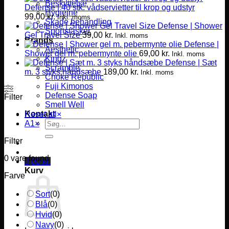
Beskyttelse
Defense | 40 stk. vådservietter til krop og udstyr
Hygiejne
99,00
kr.
Inkl. moms
Skade behandling
Defense | Shower
Sportstasker
Gel Travel Size
39,00
kr.
Inkl. moms
Brands
Defense |
Aesthetic
Shower gel m. pebermynte olie
69,00
kr.
Inkl. moms
Kingz
Defense | Sæt
Scramble
m. 3 styks håndsæbe
189,00
kr.
Inkl. moms
Choke Republic
Fuji Kimonos
Defense Soap
Filter
Smell Well
Kontakt
Reset all
×
Søg
A1
×
efter:
Filter
0
vare found
0,00
kr.
Kurv
Farve
Sort
(
0
)
Blå
(
0
)
Hvid
(
0
)
Navy
(
0
)