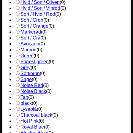
Hvid / Sort / Oliven
(
0
)
Hvid / Sort / Vinrød
(
0
)
Sort / Hvid / Rød
(
0
)
Sort / Grøn
(
0
)
Sort / Orange
(
0
)
Mørkerød
(
0
)
Sort / Grå
(
0
)
Avocado
(
0
)
Maroon
(
0
)
Green
(
0
)
Forrest green
(
0
)
Grey
(
0
)
Sort/brun
(
0
)
Sage
(
0
)
Noise Red
(
0
)
Noise Black
(
0
)
Tan
(
0
)
black
(
0
)
Lyseblå
(
0
)
Charcoal black
(
0
)
Hot Pink
(
0
)
Royal Blue
(
0
)
Electric Blue
(
0
)