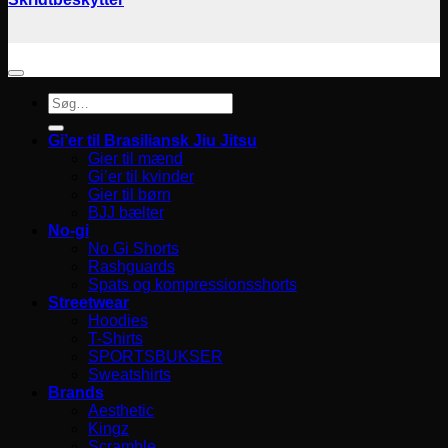
Søg
efter:
Gi’er til Brasiliansk Jiu Jitsu
Gier til mænd
Gi’er til kvinder
Gier til børn
BJJ bælter
No-gi
No Gi Shorts
Rashguards
Spats og kompressionsshorts
Streetwear
Hoodies
T-Shirts
SPORTSBUKSER
Sweatshirts
Brands
Aesthetic
Kingz
Scramble