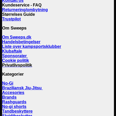
Kontakt os
Kundeservice - FAQ
Returnering/ombytning
Størrelses Guide
Trustpilot
Om Sweeps
Om Sweeps.dk
Handelsbetingelser
Liste over kampsportsklubber
Klubaftale
Sponsorater
Cookie politik
Privatlivspolitik
Kategorier
No-Gi
Braziliansk Jiu-Jitsu
Accesories
Brands
Rashguards
No-gi shorts
Tandbeskyttere
Skridtbeskytter