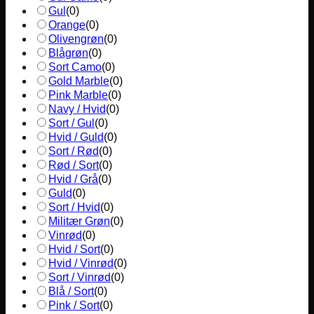
Gul
(
0
)
Orange
(
0
)
Olivengrøn
(
0
)
Blågrøn
(
0
)
Sort Camo
(
0
)
Gold Marble
(
0
)
Pink Marble
(
0
)
Navy / Hvid
(
0
)
Sort / Gul
(
0
)
Hvid / Guld
(
0
)
Sort / Rød
(
0
)
Rød / Sort
(
0
)
Hvid / Grå
(
0
)
Guld
(
0
)
Sort / Hvid
(
0
)
Militær Grøn
(
0
)
Vinrød
(
0
)
Hvid / Sort
(
0
)
Hvid / Vinrød
(
0
)
Sort / Vinrød
(
0
)
Blå / Sort
(
0
)
Pink / Sort
(
0
)