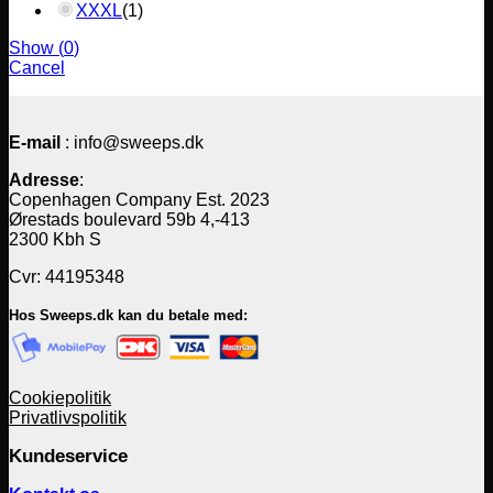
XXXL
(
1
)
Show
(
0
)
Cancel
E-mail
: info@sweeps.dk
Adresse
:
Copenhagen Company Est. 2023
Ørestads boulevard 59b 4,-413
2300 Kbh S
Cvr: 44195348
Hos Sweeps.dk kan du betale med:
Cookiepolitik
Privatlivspolitik
Kundeservice