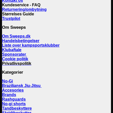
Kontakt os
Kundeservice - FAQ
Returnering/ombytning
Størrelses Guide
Trustpilot
Om Sweeps
Om Sweeps.dk
Handelsbetingelser
Liste over kampsportsklubber
Klubaftale
Sponsorater
Cookie politik
Privatlivspolitik
Kategorier
No-Gi
Braziliansk Jiu-Jitsu
Accesories
Brands
Rashguards
No-gi shorts
Tandbeskyttere
Skridtbeskytter