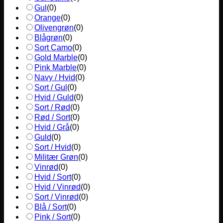
Gul
(
0
)
Orange
(
0
)
Olivengrøn
(
0
)
Blågrøn
(
0
)
Sort Camo
(
0
)
Gold Marble
(
0
)
Pink Marble
(
0
)
Navy / Hvid
(
0
)
Sort / Gul
(
0
)
Hvid / Guld
(
0
)
Sort / Rød
(
0
)
Rød / Sort
(
0
)
Hvid / Grå
(
0
)
Guld
(
0
)
Sort / Hvid
(
0
)
Militær Grøn
(
0
)
Vinrød
(
0
)
Hvid / Sort
(
0
)
Hvid / Vinrød
(
0
)
Sort / Vinrød
(
0
)
Blå / Sort
(
0
)
Pink / Sort
(
0
)