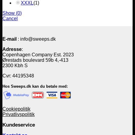
XXXL
(
1
)
Show
(
0
)
Cancel
E-mail
: info@sweeps.dk
Adresse
:
Copenhagen Company Est. 2023
Ørestads boulevard 59b 4,-413
2300 Kbh S
Cvr: 44195348
Hos Sweeps.dk kan du betale med:
Cookiepolitik
Privatlivspolitik
Kundeservice