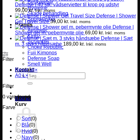
Beskyttelse
Defense | 40 stk. vådservietter til krop og udstyr
Hygiejne
99,00
kr.
Inkl. moms
Skade behandling
Defense | Shower
Sportstasker
Gel Travel Size
39,00
kr.
Inkl. moms
Brands
Defense |
Aesthetic
Shower gel m. pebermynte olie
69,00
kr.
Inkl. moms
Kingz
Defense | Sæt
Scramble
m. 3 styks håndsæbe
189,00
kr.
Inkl. moms
Choke Republic
Fuji Kimonos
Defense Soap
Filter
Smell Well
Kontakt
Reset all
×
Søg
A0 L
×
efter:
Filter
0
vare found
0,00
kr.
Kurv
Farve
Sort
(
0
)
Blå
(
0
)
Hvid
(
0
)
Navy
(
0
)