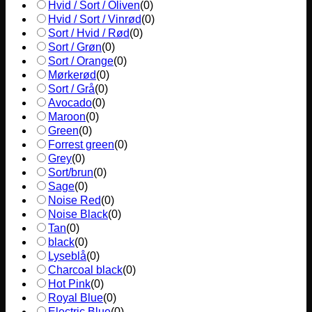
Hvid / Sort / Oliven
(
0
)
Hvid / Sort / Vinrød
(
0
)
Sort / Hvid / Rød
(
0
)
Sort / Grøn
(
0
)
Sort / Orange
(
0
)
Mørkerød
(
0
)
Sort / Grå
(
0
)
Avocado
(
0
)
Maroon
(
0
)
Green
(
0
)
Forrest green
(
0
)
Grey
(
0
)
Sort/brun
(
0
)
Sage
(
0
)
Noise Red
(
0
)
Noise Black
(
0
)
Tan
(
0
)
black
(
0
)
Lyseblå
(
0
)
Charcoal black
(
0
)
Hot Pink
(
0
)
Royal Blue
(
0
)
Electric Blue
(
0
)