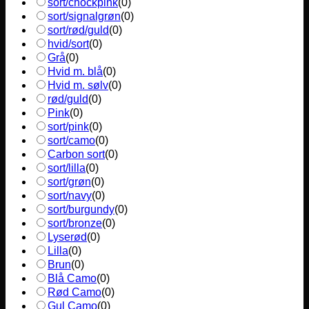
sort/chockpink
(
0
)
sort/signalgrøn
(
0
)
sort/rød/guld
(
0
)
hvid/sort
(
0
)
Grå
(
0
)
Hvid m. blå
(
0
)
Hvid m. sølv
(
0
)
rød/guld
(
0
)
Pink
(
0
)
sort/pink
(
0
)
sort/camo
(
0
)
Carbon sort
(
0
)
sort/lilla
(
0
)
sort/grøn
(
0
)
sort/navy
(
0
)
sort/burgundy
(
0
)
sort/bronze
(
0
)
Lyserød
(
0
)
Lilla
(
0
)
Brun
(
0
)
Blå Camo
(
0
)
Rød Camo
(
0
)
Gul Camo
(
0
)