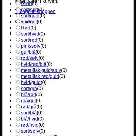
Ingen varer i kurven.
Grøn
(
0
)
sort/sort
(
0
)
Tilbage til shoppen
sort/guld
(
0
)
sort/gul
(
0
)
Varekurv
Rød
(
0
)
sort/hvid
(
0
)
sort/rød
(
0
)
pink/sølv
(
0
)
gul/blå
(
0
)
rød/sølv
(
0
)
hvid/rød/blå
(
0
)
metallisk guld/sølv
(
0
)
metallisk rød/guld
(
0
)
hvid/guld
(
0
)
sort/grå
(
0
)
blå/rød
(
0
)
grå/gul
(
0
)
rød/grå
(
0
)
sort/blå
(
0
)
blå/hvid
(
0
)
rød/hvid
(
0
)
sort/sølv
(
0
)