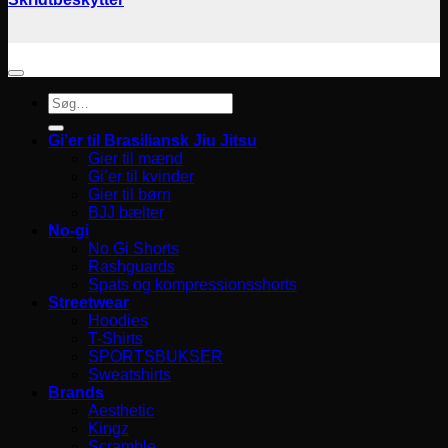
Søg
efter:
Gi’er til Brasiliansk Jiu Jitsu
Gier til mænd
Gi’er til kvinder
Gier til børn
BJJ bælter
No-gi
No Gi Shorts
Rashguards
Spats og kompressionsshorts
Streetwear
Hoodies
T-Shirts
SPORTSBUKSER
Sweatshirts
Brands
Aesthetic
Kingz
Scramble