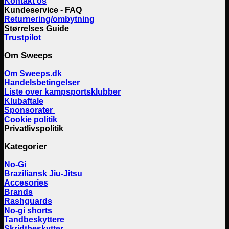
Kontakt os
Kundeservice - FAQ
Returnering/ombytning
Størrelses Guide
Trustpilot
Om Sweeps
Om Sweeps.dk
Handelsbetingelser
Liste over kampsportsklubber
Klubaftale
Sponsorater
Cookie politik
Privatlivspolitik
Kategorier
No-Gi
Braziliansk Jiu-Jitsu
Accesories
Brands
Rashguards
No-gi shorts
Tandbeskyttere
Skridtbeskytter