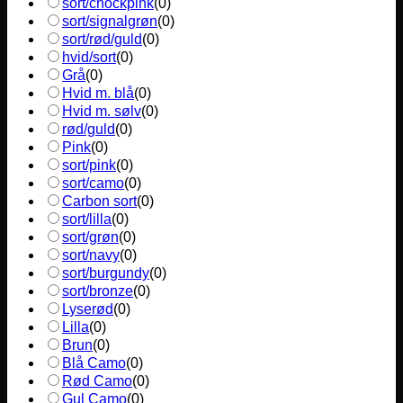
sort/chockpink
(
0
)
sort/signalgrøn
(
0
)
sort/rød/guld
(
0
)
hvid/sort
(
0
)
Grå
(
0
)
Hvid m. blå
(
0
)
Hvid m. sølv
(
0
)
rød/guld
(
0
)
Pink
(
0
)
sort/pink
(
0
)
sort/camo
(
0
)
Carbon sort
(
0
)
sort/lilla
(
0
)
sort/grøn
(
0
)
sort/navy
(
0
)
sort/burgundy
(
0
)
sort/bronze
(
0
)
Lyserød
(
0
)
Lilla
(
0
)
Brun
(
0
)
Blå Camo
(
0
)
Rød Camo
(
0
)
Gul Camo
(
0
)