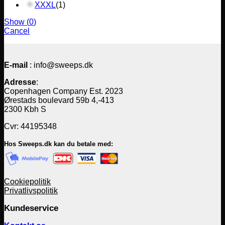
XXXL
(
1
)
Show
(
0
)
Cancel
E-mail
: info@sweeps.dk
Adresse
:
Copenhagen Company Est. 2023
Ørestads boulevard 59b 4,-413
2300 Kbh S
Cvr: 44195348
Hos Sweeps.dk kan du betale med:
Cookiepolitik
Privatlivspolitik
Kundeservice