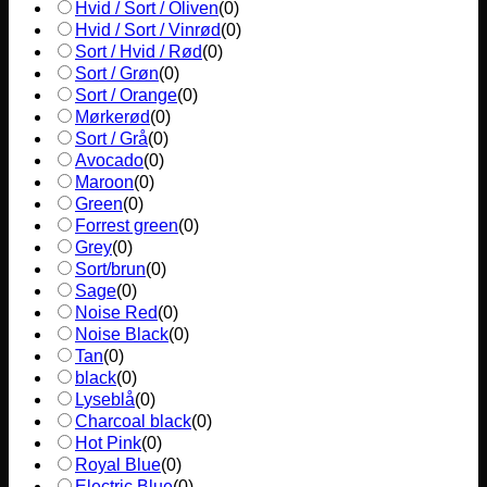
Hvid / Sort / Oliven
(
0
)
Hvid / Sort / Vinrød
(
0
)
Sort / Hvid / Rød
(
0
)
Sort / Grøn
(
0
)
Sort / Orange
(
0
)
Mørkerød
(
0
)
Sort / Grå
(
0
)
Avocado
(
0
)
Maroon
(
0
)
Green
(
0
)
Forrest green
(
0
)
Grey
(
0
)
Sort/brun
(
0
)
Sage
(
0
)
Noise Red
(
0
)
Noise Black
(
0
)
Tan
(
0
)
black
(
0
)
Lyseblå
(
0
)
Charcoal black
(
0
)
Hot Pink
(
0
)
Royal Blue
(
0
)
Electric Blue
(
0
)