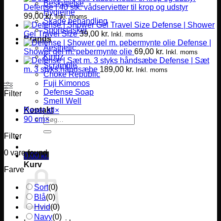
Beskyttelse
Defense | 40 stk. vådservietter til krop og udstyr
Hygiejne
99,00
kr.
Inkl. moms
Skade behandling
Defense | Shower
Sportstasker
Gel Travel Size
39,00
kr.
Inkl. moms
Brands
Defense |
Aesthetic
Shower gel m. pebermynte olie
69,00
kr.
Inkl. moms
Kingz
Defense | Sæt
Scramble
m. 3 styks håndsæbe
189,00
kr.
Inkl. moms
Choke Republic
Fuji Kimonos
Defense Soap
Filter
Smell Well
Kontakt
Reset all
×
Søg
90 cm
×
efter:
Filter
0
vare found
0,00
kr.
Kurv
Farve
Sort
(
0
)
Blå
(
0
)
Hvid
(
0
)
Navy
(
0
)