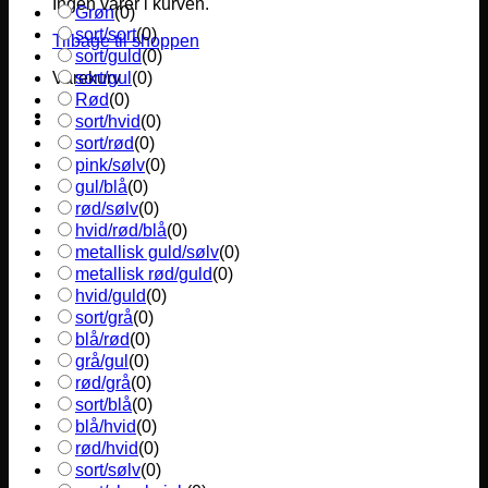
Ingen varer i kurven.
Grøn
(
0
)
sort/sort
(
0
)
Tilbage til shoppen
sort/guld
(
0
)
sort/gul
(
0
)
Varekurv
Rød
(
0
)
sort/hvid
(
0
)
sort/rød
(
0
)
pink/sølv
(
0
)
gul/blå
(
0
)
rød/sølv
(
0
)
hvid/rød/blå
(
0
)
metallisk guld/sølv
(
0
)
metallisk rød/guld
(
0
)
hvid/guld
(
0
)
sort/grå
(
0
)
blå/rød
(
0
)
grå/gul
(
0
)
rød/grå
(
0
)
sort/blå
(
0
)
blå/hvid
(
0
)
rød/hvid
(
0
)
sort/sølv
(
0
)