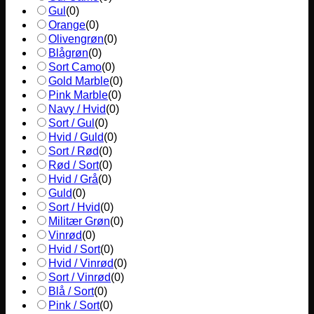
Gul
(
0
)
Orange
(
0
)
Olivengrøn
(
0
)
Blågrøn
(
0
)
Sort Camo
(
0
)
Gold Marble
(
0
)
Pink Marble
(
0
)
Navy / Hvid
(
0
)
Sort / Gul
(
0
)
Hvid / Guld
(
0
)
Sort / Rød
(
0
)
Rød / Sort
(
0
)
Hvid / Grå
(
0
)
Guld
(
0
)
Sort / Hvid
(
0
)
Militær Grøn
(
0
)
Vinrød
(
0
)
Hvid / Sort
(
0
)
Hvid / Vinrød
(
0
)
Sort / Vinrød
(
0
)
Blå / Sort
(
0
)
Pink / Sort
(
0
)