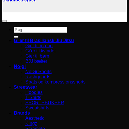
Søg
efter:
Gi’er til Brasiliansk Jiu Jitsu
Gier til mænd
Gi’er til kvinder
Gier til børn
BJJ bælter
No-gi
No Gi Shorts
Rashguards
Spats og kompressionsshorts
Streetwear
Hoodies
T-Shirts
SPORTSBUKSER
Sweatshirts
Brands
Aesthetic
Kingz
Scramble