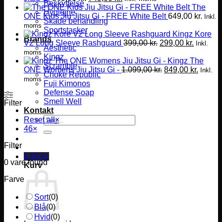
Beskyttelse
oprindelige
aktuelle
The
Hygiejne
pris
pris
ONE Kids Jiu Jitsu Gi - FREE White Belt
649,00
kr.
Inkl.
Skade behandling
var:
er:
moms
Sportstasker
849,00 kr..
749,00 kr..
Kingz Kore
Brands
Den
Den
V2 Long Sleeve Rashguard
399,00
kr.
299,00
kr.
Inkl.
Aesthetic
oprindelige
aktuelle
moms
Kingz
pris
pris
Kingz The
Scramble
var:
Den
er:
Den
ONE Womens Jiu Jitsu Gi -
1.099,00
kr.
849,00
kr.
Inkl.
Choke Republic
399,00 kr..
oprindelige
299,00 k
aktuell
moms
Fuji Kimonos
pris
pris
Defense Soap
var:
er:
Smell Well
Filter
1.099,00 kr..
849,00 
Kontakt
Søg
Reset all
×
efter:
46
×
Filter
0,00
kr.
0
vare found
Kurv
Farve
Sort
(
0
)
Blå
(
0
)
Hvid
(
0
)