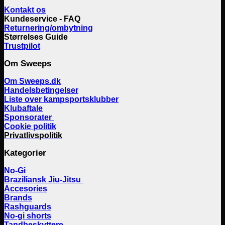
Kontakt os
Kundeservice - FAQ
Returnering/ombytning
Størrelses Guide
Trustpilot
Om Sweeps
Om Sweeps.dk
Handelsbetingelser
Liste over kampsportsklubber
Klubaftale
Sponsorater
Cookie politik
Privatlivspolitik
Kategorier
No-Gi
Braziliansk Jiu-Jitsu
Accesories
Brands
Rashguards
No-gi shorts
Tandbeskyttere