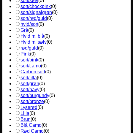
sort/sølv
(
0
)
sort/chockpink
(
0
)
sort/signalgrøn
(
0
)
sort/rød/guld
(
0
)
hvid/sort
(
0
)
Grå
(
0
)
Hvid m. blå
(
0
)
Hvid m. sølv
(
0
)
rød/guld
(
0
)
Pink
(
0
)
sort/pink
(
0
)
sort/camo
(
0
)
Carbon sort
(
0
)
sort/lilla
(
0
)
sort/grøn
(
0
)
sort/navy
(
0
)
sort/burgundy
(
0
)
sort/bronze
(
0
)
Lyserød
(
0
)
Lilla
(
0
)
Brun
(
0
)
Blå Camo
(
0
)
Rød Camo
(
0
)