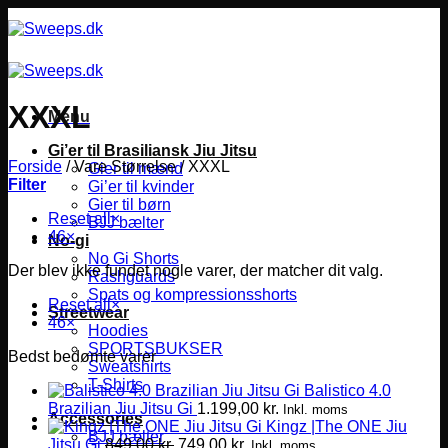
Fortsæt
til
indhold
XXXL
Menu
Gi’er til Brasiliansk Jiu Jitsu
Forside
/
Vare Størrelse
/
XXXL
Gier til mænd
Filter
Gi’er til kvinder
Gier til børn
Reset all
×
BJJ bælter
46
×
No-gi
No Gi Shorts
Der blev ikke fundet nogle varer, der matcher dit valg.
Rashguards
Spats og kompressionsshorts
Reset all
×
Streetwear
46
×
Hoodies
SPORTSBUKSER
Bedst bedømte varer
Sweatshirts
T-Shirts
Balistico 4.0
Brazilian Jiu Jitsu Gi
1.199,00
kr.
Inkl. moms
Accessories
Kingz |The ONE Jiu
BJJ bælter
Den
Den
Jitsu Gi
849,00
kr.
749,00
kr.
Inkl. moms