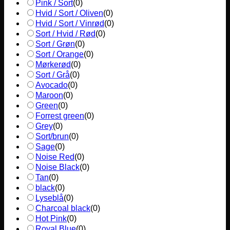
Pink / Sort
(
0
)
Hvid / Sort / Oliven
(
0
)
Hvid / Sort / Vinrød
(
0
)
Sort / Hvid / Rød
(
0
)
Sort / Grøn
(
0
)
Sort / Orange
(
0
)
Mørkerød
(
0
)
Sort / Grå
(
0
)
Avocado
(
0
)
Maroon
(
0
)
Green
(
0
)
Forrest green
(
0
)
Grey
(
0
)
Sort/brun
(
0
)
Sage
(
0
)
Noise Red
(
0
)
Noise Black
(
0
)
Tan
(
0
)
black
(
0
)
Lyseblå
(
0
)
Charcoal black
(
0
)
Hot Pink
(
0
)
Royal Blue
(
0
)