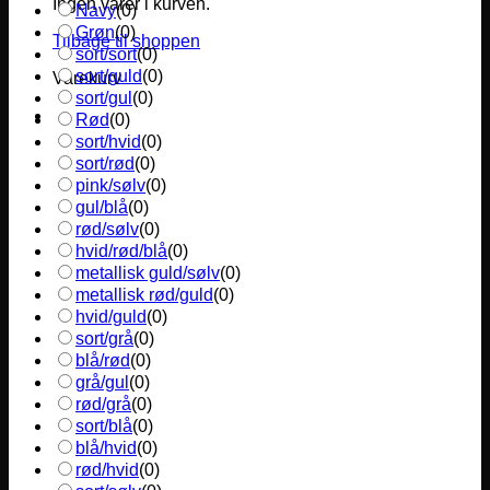
Ingen varer i kurven.
Navy
(
0
)
Grøn
(
0
)
Tilbage til shoppen
sort/sort
(
0
)
sort/guld
(
0
)
Varekurv
sort/gul
(
0
)
Rød
(
0
)
sort/hvid
(
0
)
sort/rød
(
0
)
pink/sølv
(
0
)
gul/blå
(
0
)
rød/sølv
(
0
)
hvid/rød/blå
(
0
)
metallisk guld/sølv
(
0
)
metallisk rød/guld
(
0
)
hvid/guld
(
0
)
sort/grå
(
0
)
blå/rød
(
0
)
grå/gul
(
0
)
rød/grå
(
0
)
sort/blå
(
0
)
blå/hvid
(
0
)
rød/hvid
(
0
)