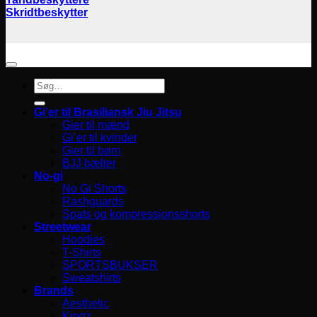
Skridtbeskytter
Søg
efter:
Gi’er til Brasiliansk Jiu Jitsu
Gier til mænd
Gi’er til kvinder
Gier til børn
BJJ bælter
No-gi
No Gi Shorts
Rashguards
Spats og kompressionsshorts
Streetwear
Hoodies
T-Shirts
SPORTSBUKSER
Sweatshirts
Brands
Aesthetic
Kingz