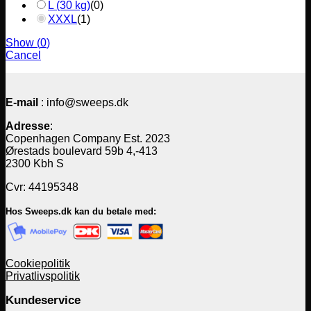
L (30 kg)
(
0
)
XXXL
(
1
)
Show
(
0
)
Cancel
E-mail
: info@sweeps.dk
Adresse
:
Copenhagen Company Est. 2023
Ørestads boulevard 59b 4,-413
2300 Kbh S
Cvr: 44195348
Hos Sweeps.dk kan du betale med:
Cookiepolitik
Privatlivspolitik
Kundeservice