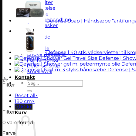
BJJ bælter
Beskyttelse
Hygiejne
Skade behandling
Defense Soap | Håndsæbe "antifunga
Sportstasker
Brands
Aesthetic
Kingz
Scramble
Defense | 40 stk. vådservietter til kr
Choke Republic
Defense | Showe
Fuji Kimonos
Defen
Defense Soap
Defense | 
Smell Well
Kontakt
Søg
Filter
efter:
Reset all
×
180 cm
×
0,00
kr.
Filter
Kurv
0
vare found
Farve