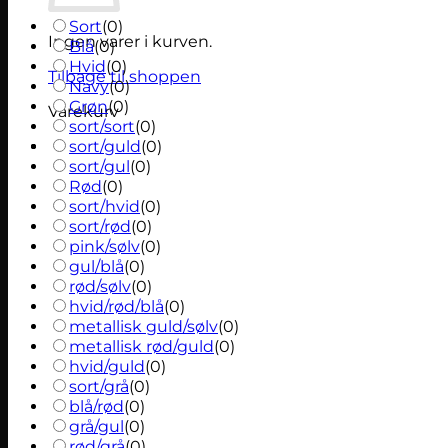
Sort
(
0
)
Ingen varer i kurven.
Blå
(
0
)
Hvid
(
0
)
Tilbage til shoppen
Navy
(
0
)
Grøn
(
0
)
Varekurv
sort/sort
(
0
)
sort/guld
(
0
)
sort/gul
(
0
)
Rød
(
0
)
sort/hvid
(
0
)
sort/rød
(
0
)
pink/sølv
(
0
)
gul/blå
(
0
)
rød/sølv
(
0
)
hvid/rød/blå
(
0
)
metallisk guld/sølv
(
0
)
metallisk rød/guld
(
0
)
hvid/guld
(
0
)
sort/grå
(
0
)
blå/rød
(
0
)
grå/gul
(
0
)
rød/grå
(
0
)