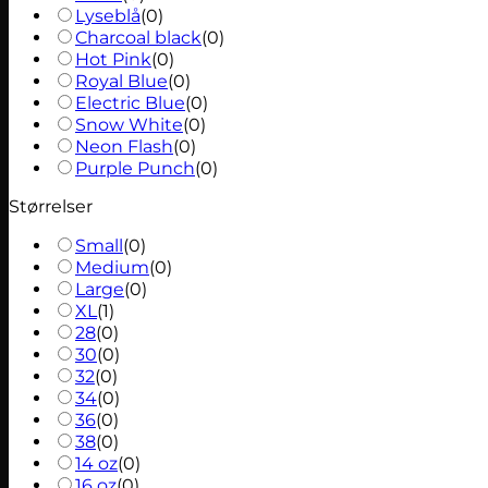
Lyseblå
(
0
)
Charcoal black
(
0
)
Hot Pink
(
0
)
Royal Blue
(
0
)
Electric Blue
(
0
)
Snow White
(
0
)
Neon Flash
(
0
)
Purple Punch
(
0
)
Størrelser
Small
(
0
)
Medium
(
0
)
Large
(
0
)
XL
(
1
)
28
(
0
)
30
(
0
)
32
(
0
)
34
(
0
)
36
(
0
)
38
(
0
)
14 oz
(
0
)
16 oz
(
0
)