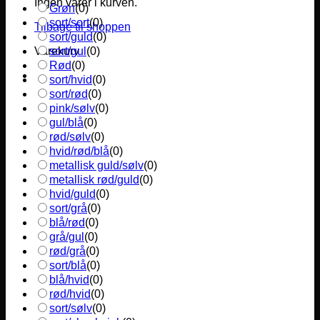
Ingen varer i kurven.
Grøn
(
0
)
sort/sort
(
0
)
Tilbage til shoppen
sort/guld
(
0
)
sort/gul
(
0
)
Varekurv
Rød
(
0
)
sort/hvid
(
0
)
sort/rød
(
0
)
pink/sølv
(
0
)
gul/blå
(
0
)
rød/sølv
(
0
)
hvid/rød/blå
(
0
)
metallisk guld/sølv
(
0
)
metallisk rød/guld
(
0
)
hvid/guld
(
0
)
sort/grå
(
0
)
blå/rød
(
0
)
grå/gul
(
0
)
rød/grå
(
0
)
sort/blå
(
0
)
blå/hvid
(
0
)
rød/hvid
(
0
)
sort/sølv
(
0
)