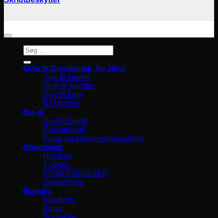
Søg
efter:
Gi’er til Brasiliansk Jiu Jitsu
Gier til mænd
Gi’er til kvinder
Gier til børn
BJJ bælter
No-gi
No Gi Shorts
Rashguards
Spats og kompressionsshorts
Streetwear
Hoodies
T-Shirts
SPORTSBUKSER
Sweatshirts
Brands
Aesthetic
Kingz
Scramble