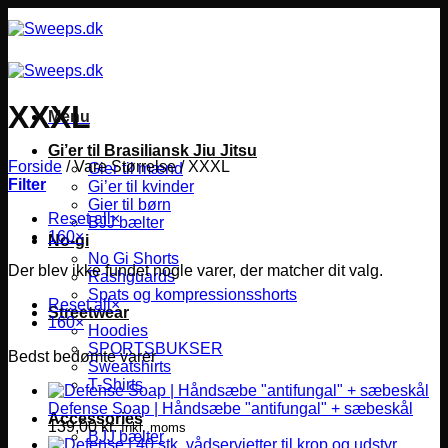
Fortsæt
til
indhold
XXXL
Menu
Gi’er til Brasiliansk Jiu Jitsu
Forside
/
Vare Størrelse
/
XXXL
Gier til mænd
Filter
Gi’er til kvinder
Gier til børn
Reset all
×
BJJ bælter
160
×
No-gi
No Gi Shorts
Der blev ikke fundet nogle varer, der matcher dit valg.
Rashguards
Spats og kompressionsshorts
Reset all
×
Streetwear
160
×
Hoodies
SPORTSBUKSER
Bedst bedømte varer
Sweatshirts
T-Shirts
Defense Soap | Håndsæbe "antifungal" + sæbeskål
Accessories
139,00
kr.
Inkl. moms
BJJ bælter