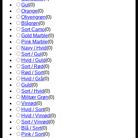
Gul
(
0
)
Orange
(
0
)
Olivengrøn
(
0
)
Blågrøn
(
0
)
Sort Camo
(
0
)
Gold Marble
(
0
)
Pink Marble
(
0
)
Navy / Hvid
(
0
)
Sort / Gul
(
0
)
Hvid / Guld
(
0
)
Sort / Rød
(
0
)
Rød / Sort
(
0
)
Hvid / Grå
(
0
)
Guld
(
0
)
Sort / Hvid
(
0
)
Militær Grøn
(
0
)
Vinrød
(
0
)
Hvid / Sort
(
0
)
Hvid / Vinrød
(
0
)
Sort / Vinrød
(
0
)
Blå / Sort
(
0
)
Pink / Sort
(
0
)