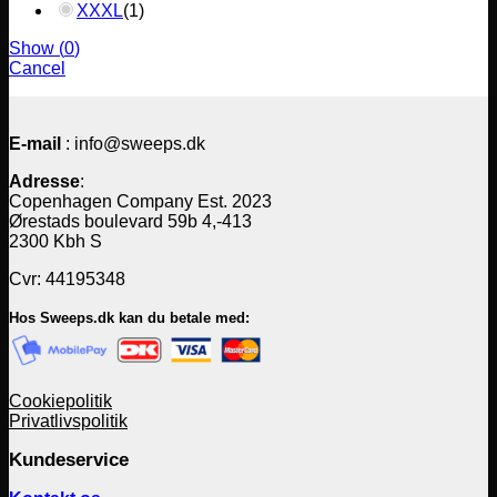
XXXL
(
1
)
Show
(
0
)
Cancel
E-mail
: info@sweeps.dk
Adresse
:
Copenhagen Company Est. 2023
Ørestads boulevard 59b 4,-413
2300 Kbh S
Cvr: 44195348
Hos Sweeps.dk kan du betale med:
Cookiepolitik
Privatlivspolitik
Kundeservice