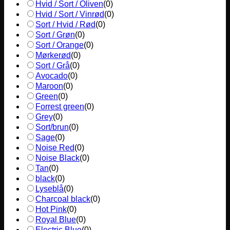
Hvid / Sort / Oliven
(
0
)
Hvid / Sort / Vinrød
(
0
)
Sort / Hvid / Rød
(
0
)
Sort / Grøn
(
0
)
Sort / Orange
(
0
)
Mørkerød
(
0
)
Sort / Grå
(
0
)
Avocado
(
0
)
Maroon
(
0
)
Green
(
0
)
Forrest green
(
0
)
Grey
(
0
)
Sort/brun
(
0
)
Sage
(
0
)
Noise Red
(
0
)
Noise Black
(
0
)
Tan
(
0
)
black
(
0
)
Lyseblå
(
0
)
Charcoal black
(
0
)
Hot Pink
(
0
)
Royal Blue
(
0
)
Electric Blue
(
0
)