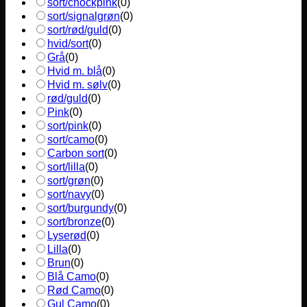
sort/chockpink
(
0
)
sort/signalgrøn
(
0
)
sort/rød/guld
(
0
)
hvid/sort
(
0
)
Grå
(
0
)
Hvid m. blå
(
0
)
Hvid m. sølv
(
0
)
rød/guld
(
0
)
Pink
(
0
)
sort/pink
(
0
)
sort/camo
(
0
)
Carbon sort
(
0
)
sort/lilla
(
0
)
sort/grøn
(
0
)
sort/navy
(
0
)
sort/burgundy
(
0
)
sort/bronze
(
0
)
Lyserød
(
0
)
Lilla
(
0
)
Brun
(
0
)
Blå Camo
(
0
)
Rød Camo
(
0
)
Gul Camo
(
0
)