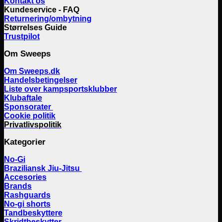
Kontakt os
Kundeservice - FAQ
Returnering/ombytning
Størrelses Guide
Trustpilot
Om Sweeps
Om Sweeps.dk
Handelsbetingelser
Liste over kampsportsklubber
Klubaftale
Sponsorater
Cookie politik
Privatlivspolitik
Kategorier
No-Gi
Braziliansk Jiu-Jitsu
Accesories
Brands
Rashguards
No-gi shorts
Tandbeskyttere
Skridtbeskytter