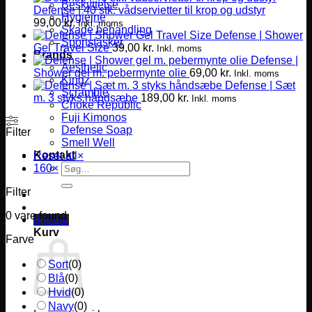
Beskyttelse
Defense | 40 stk. vådservietter til krop og udstyr
Hygiejne
99,00
kr.
Inkl. moms
Skade behandling
Defense | Shower
Sportstasker
Gel Travel Size
39,00
kr.
Inkl. moms
Brands
Defense |
Aesthetic
Shower gel m. pebermynte olie
69,00
kr.
Inkl. moms
Kingz
Defense | Sæt
Scramble
m. 3 styks håndsæbe
189,00
kr.
Inkl. moms
Choke Republic
Fuji Kimonos
Defense Soap
Filter
Smell Well
Kontakt
Reset all
×
Søg
160
×
efter:
Filter
0
vare found
0,00
kr.
Kurv
Farve
Sort
(
0
)
Blå
(
0
)
Hvid
(
0
)
Navy
(
0
)