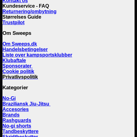
Kontakt os
Kundeservice - FAQ
Returnering/ombytning
Størrelses Guide
Trustpilot
Om Sweeps
Om Sweeps.dk
Handelsbetingelser
Liste over kampsportsklubber
Klubaftale
Sponsorater
Cookie politik
Privatlivspolitik
Kategorier
No-Gi
Braziliansk Jiu-Jitsu
Accesories
Brands
Rashguards
No-gi shorts
Tandbeskyttere
Skridtbeskytter