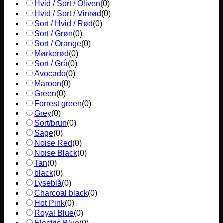
Hvid / Sort / Oliven
(
0
)
Hvid / Sort / Vinrød
(
0
)
Sort / Hvid / Rød
(
0
)
Sort / Grøn
(
0
)
Sort / Orange
(
0
)
Mørkerød
(
0
)
Sort / Grå
(
0
)
Avocado
(
0
)
Maroon
(
0
)
Green
(
0
)
Forrest green
(
0
)
Grey
(
0
)
Sort/brun
(
0
)
Sage
(
0
)
Noise Red
(
0
)
Noise Black
(
0
)
Tan
(
0
)
black
(
0
)
Lyseblå
(
0
)
Charcoal black
(
0
)
Hot Pink
(
0
)
Royal Blue
(
0
)
Electric Blue
(
0
)