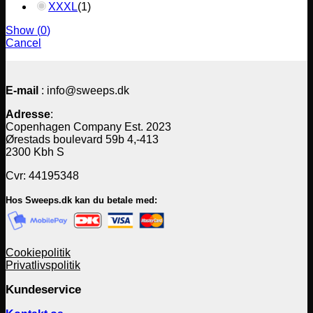
XXXL
(
1
)
Show
(
0
)
Cancel
E-mail
: info@sweeps.dk
Adresse
:
Copenhagen Company Est. 2023
Ørestads boulevard 59b 4,-413
2300 Kbh S
Cvr: 44195348
Hos Sweeps.dk kan du betale med:
Cookiepolitik
Privatlivspolitik
Kundeservice