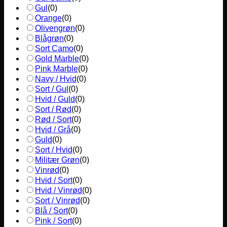
Gul
(
0
)
Orange
(
0
)
Olivengrøn
(
0
)
Blågrøn
(
0
)
Sort Camo
(
0
)
Gold Marble
(
0
)
Pink Marble
(
0
)
Navy / Hvid
(
0
)
Sort / Gul
(
0
)
Hvid / Guld
(
0
)
Sort / Rød
(
0
)
Rød / Sort
(
0
)
Hvid / Grå
(
0
)
Guld
(
0
)
Sort / Hvid
(
0
)
Militær Grøn
(
0
)
Vinrød
(
0
)
Hvid / Sort
(
0
)
Hvid / Vinrød
(
0
)
Sort / Vinrød
(
0
)
Blå / Sort
(
0
)
Pink / Sort
(
0
)