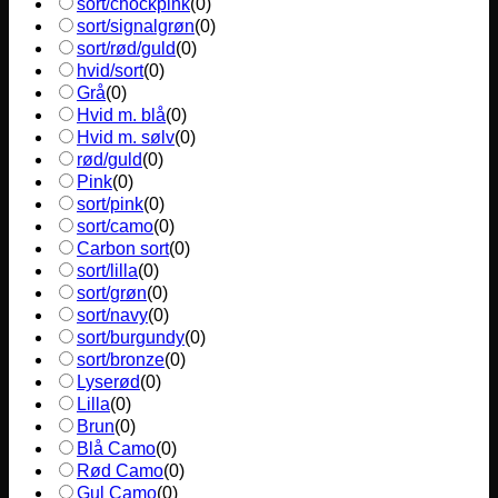
sort/chockpink
(
0
)
sort/signalgrøn
(
0
)
sort/rød/guld
(
0
)
hvid/sort
(
0
)
Grå
(
0
)
Hvid m. blå
(
0
)
Hvid m. sølv
(
0
)
rød/guld
(
0
)
Pink
(
0
)
sort/pink
(
0
)
sort/camo
(
0
)
Carbon sort
(
0
)
sort/lilla
(
0
)
sort/grøn
(
0
)
sort/navy
(
0
)
sort/burgundy
(
0
)
sort/bronze
(
0
)
Lyserød
(
0
)
Lilla
(
0
)
Brun
(
0
)
Blå Camo
(
0
)
Rød Camo
(
0
)
Gul Camo
(
0
)