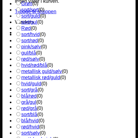
Ingen varer i kurven.
Grøn
(
0
)
sort/sort
(
0
)
Tilbage til shoppen
sort/guld
(
0
)
sort/gul
(
0
)
Varekurv
Rød
(
0
)
sort/hvid
(
0
)
sort/rød
(
0
)
pink/sølv
(
0
)
gul/blå
(
0
)
rød/sølv
(
0
)
hvid/rød/blå
(
0
)
metallisk guld/sølv
(
0
)
metallisk rød/guld
(
0
)
hvid/guld
(
0
)
sort/grå
(
0
)
blå/rød
(
0
)
grå/gul
(
0
)
rød/grå
(
0
)
sort/blå
(
0
)
blå/hvid
(
0
)
rød/hvid
(
0
)
sort/sølv
(
0
)