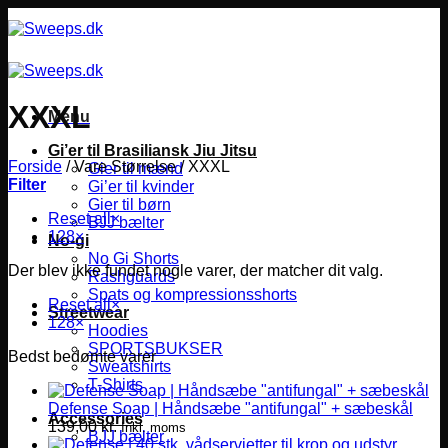
Fortsæt
til
indhold
XXXL
Menu
Gi’er til Brasiliansk Jiu Jitsu
Forside
/
Vare Størrelse
/
XXXL
Gier til mænd
Filter
Gi’er til kvinder
Gier til børn
Reset all
×
BJJ bælter
128
×
No-gi
No Gi Shorts
Der blev ikke fundet nogle varer, der matcher dit valg.
Rashguards
Spats og kompressionsshorts
Reset all
×
Streetwear
128
×
Hoodies
SPORTSBUKSER
Bedst bedømte varer
Sweatshirts
T-Shirts
Defense Soap | Håndsæbe "antifungal" + sæbeskål
Accessories
139,00
kr.
Inkl. moms
BJJ bælter