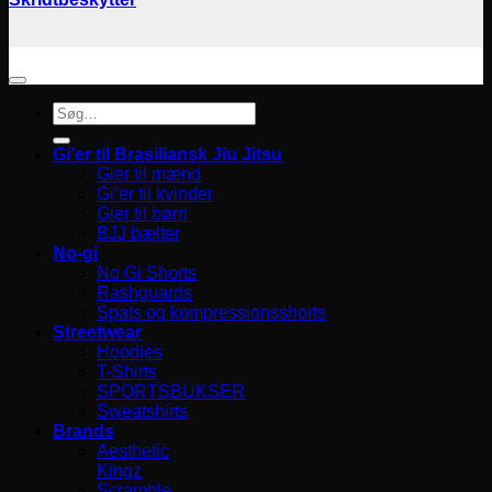
Søg
efter:
Gi’er til Brasiliansk Jiu Jitsu
Gier til mænd
Gi’er til kvinder
Gier til børn
BJJ bælter
No-gi
No Gi Shorts
Rashguards
Spats og kompressionsshorts
Streetwear
Hoodies
T-Shirts
SPORTSBUKSER
Sweatshirts
Brands
Aesthetic
Kingz
Scramble