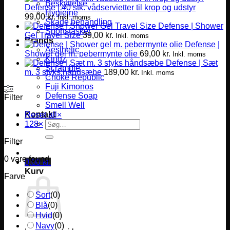
Beskyttelse
Defense | 40 stk. vådservietter til krop og udstyr
Hygiejne
99,00
kr.
Inkl. moms
Skade behandling
Defense | Shower
Sportstasker
Gel Travel Size
39,00
kr.
Inkl. moms
Brands
Defense |
Aesthetic
Shower gel m. pebermynte olie
69,00
kr.
Inkl. moms
Kingz
Defense | Sæt
Scramble
m. 3 styks håndsæbe
189,00
kr.
Inkl. moms
Choke Republic
Fuji Kimonos
Defense Soap
Filter
Smell Well
Kontakt
Reset all
×
Søg
128
×
efter:
Filter
0
vare found
0,00
kr.
Kurv
Farve
Sort
(
0
)
Blå
(
0
)
Hvid
(
0
)
Navy
(
0
)