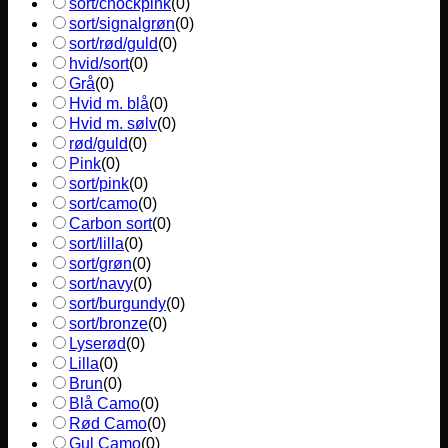
sort/chockpink
(
0
)
sort/signalgrøn
(
0
)
sort/rød/guld
(
0
)
hvid/sort
(
0
)
Grå
(
0
)
Hvid m. blå
(
0
)
Hvid m. sølv
(
0
)
rød/guld
(
0
)
Pink
(
0
)
sort/pink
(
0
)
sort/camo
(
0
)
Carbon sort
(
0
)
sort/lilla
(
0
)
sort/grøn
(
0
)
sort/navy
(
0
)
sort/burgundy
(
0
)
sort/bronze
(
0
)
Lyserød
(
0
)
Lilla
(
0
)
Brun
(
0
)
Blå Camo
(
0
)
Rød Camo
(
0
)
Gul Camo
(
0
)