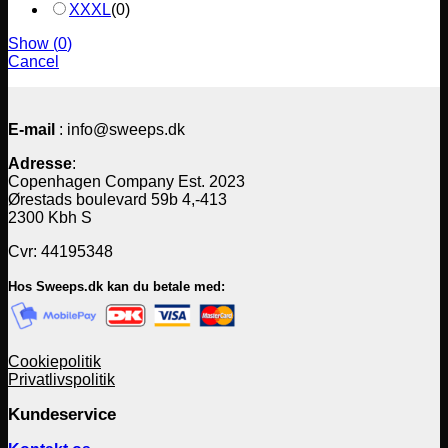
XXXL
(
0
)
Show
(
0
)
Cancel
E-mail
: info@sweeps.dk
Adresse
:
Copenhagen Company Est. 2023
Ørestads boulevard 59b 4,-413
2300 Kbh S
Cvr: 44195348
Hos Sweeps.dk kan du betale med:
Cookiepolitik
Privatlivspolitik
Kundeservice