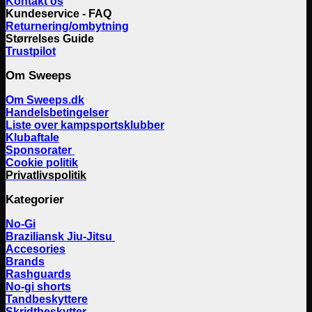
Kontakt os
Kundeservice - FAQ
Returnering/ombytning
Størrelses Guide
Trustpilot
Om Sweeps
Om Sweeps.dk
Handelsbetingelser
Liste over kampsportsklubber
Klubaftale
Sponsorater
Cookie politik
Privatlivspolitik
Kategorier
No-Gi
Braziliansk Jiu-Jitsu
Accesories
Brands
Rashguards
No-gi shorts
Tandbeskyttere
Skridtbeskytter