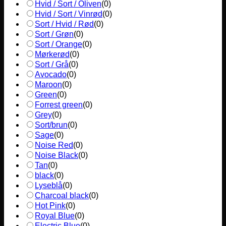
Hvid / Sort / Oliven
(
0
)
Hvid / Sort / Vinrød
(
0
)
Sort / Hvid / Rød
(
0
)
Sort / Grøn
(
0
)
Sort / Orange
(
0
)
Mørkerød
(
0
)
Sort / Grå
(
0
)
Avocado
(
0
)
Maroon
(
0
)
Green
(
0
)
Forrest green
(
0
)
Grey
(
0
)
Sort/brun
(
0
)
Sage
(
0
)
Noise Red
(
0
)
Noise Black
(
0
)
Tan
(
0
)
black
(
0
)
Lyseblå
(
0
)
Charcoal black
(
0
)
Hot Pink
(
0
)
Royal Blue
(
0
)
Electric Blue
(
0
)