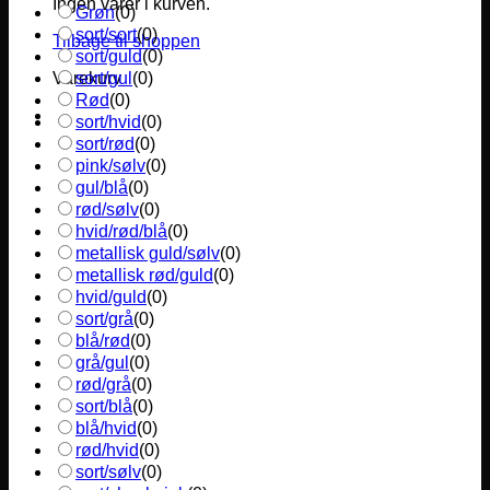
Ingen varer i kurven.
Grøn
(
0
)
sort/sort
(
0
)
Tilbage til shoppen
sort/guld
(
0
)
sort/gul
(
0
)
Varekurv
Rød
(
0
)
sort/hvid
(
0
)
sort/rød
(
0
)
pink/sølv
(
0
)
gul/blå
(
0
)
rød/sølv
(
0
)
hvid/rød/blå
(
0
)
metallisk guld/sølv
(
0
)
metallisk rød/guld
(
0
)
hvid/guld
(
0
)
sort/grå
(
0
)
blå/rød
(
0
)
grå/gul
(
0
)
rød/grå
(
0
)
sort/blå
(
0
)
blå/hvid
(
0
)
rød/hvid
(
0
)
sort/sølv
(
0
)