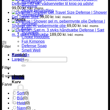
Beskyttelse
Defense | 40 stk. vådservietter til krop og udstyr
Hygiejne
99,00
kr.
Inkl. moms
Skade behandling
Defense | Shower
Sportstasker
Gel Travel Size
39,00
kr.
Inkl. moms
Brands
Defense |
Aesthetic
Shower gel m. pebermynte olie
69,00
kr.
Inkl. moms
Kingz
Defense | Sæt
Scramble
m. 3 styks håndsæbe
189,00
kr.
Inkl. moms
Choke Republic
Fuji Kimonos
Defense Soap
Filter
Smell Well
Kontakt
Reset all
×
Søg
Large
×
efter:
Filter
0
vare found
0,00
kr.
Kurv
Farve
Sort
(
0
)
Blå
(
0
)
Hvid
(
0
)
Navy
(
0
)