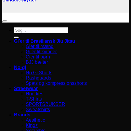
Søg
efter:
Gi’er til Brasiliansk Jiu Jitsu
Gier til mænd
Gi’er til kvinder
Gier til børn
BJJ bælter
No-gi
No Gi Shorts
Rashguards
Spats og kompressionsshorts
Streetwear
Hoodies
T-Shirts
SPORTSBUKSER
Sweatshirts
Brands
Aesthetic
Kingz
Scramble