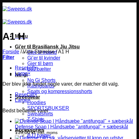
Fortsæt
til
indhold
A1 H
Menu
Gi’er til Brasiliansk Jiu Jitsu
Forside
/
Vare Størrelse
/
A1 H
Gier til mænd
Filter
Gi’er til kvinder
Gier til børn
Reset all
×
BJJ bælter
Large
×
No-gi
No Gi Shorts
Der blev ikke fundet nogle varer, der matcher dit valg.
Rashguards
Spats og kompressionsshorts
Reset all
×
Streetwear
Large
×
Hoodies
SPORTSBUKSER
Bedst bedømte varer
Sweatshirts
T-Shirts
Defense Soap | Håndsæbe "antifungal" + sæbeskål
Accessories
139,00
kr.
Inkl. moms
BJJ bælter