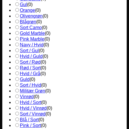
Gul
(
0
)
Orange
(
0
)
Olivengrøn
(
0
)
Blågrøn
(
0
)
Sort Camo
(
0
)
Gold Marble
(
0
)
Pink Marble
(
0
)
Navy / Hvid
(
0
)
Sort / Gul
(
0
)
Hvid / Guld
(
0
)
Sort / Rød
(
0
)
Rød / Sort
(
0
)
Hvid / Grå
(
0
)
Guld
(
0
)
Sort / Hvid
(
0
)
Militær Grøn
(
0
)
Vinrød
(
0
)
Hvid / Sort
(
0
)
Hvid / Vinrød
(
0
)
Sort / Vinrød
(
0
)
Blå / Sort
(
0
)
Pink / Sort
(
0
)