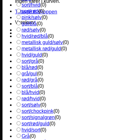
Ingen varer i kurven.
sort/hvid
(
0
)
sort/rød
(
0
)
Tilbage til shoppen
pink/sølv
(
0
)
Varekurv
gul/blå
(
0
)
rød/sølv
(
0
)
hvid/rød/blå
(
0
)
metallisk guld/sølv
(
0
)
metallisk rød/guld
(
0
)
hvid/guld
(
0
)
sort/grå
(
0
)
blå/rød
(
0
)
grå/gul
(
0
)
rød/grå
(
0
)
sort/blå
(
0
)
blå/hvid
(
0
)
rød/hvid
(
0
)
sort/sølv
(
0
)
sort/chockpink
(
0
)
sort/signalgrøn
(
0
)
sort/rød/guld
(
0
)
hvid/sort
(
0
)
Grå
(
0
)