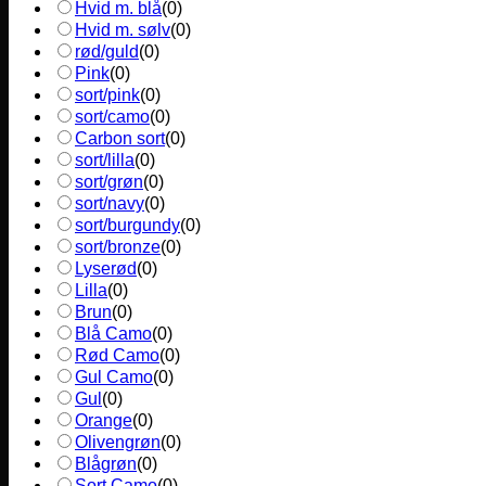
Hvid m. blå
(
0
)
Hvid m. sølv
(
0
)
rød/guld
(
0
)
Pink
(
0
)
sort/pink
(
0
)
sort/camo
(
0
)
Carbon sort
(
0
)
sort/lilla
(
0
)
sort/grøn
(
0
)
sort/navy
(
0
)
sort/burgundy
(
0
)
sort/bronze
(
0
)
Lyserød
(
0
)
Lilla
(
0
)
Brun
(
0
)
Blå Camo
(
0
)
Rød Camo
(
0
)
Gul Camo
(
0
)
Gul
(
0
)
Orange
(
0
)
Olivengrøn
(
0
)
Blågrøn
(
0
)
Sort Camo
(
0
)