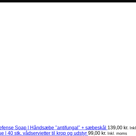
efense Soap | Håndsæbe "antifungal" + sæbeskål
139,00
kr.
Ink
 | 40 stk. vådservietter til krop og udstyr
99,00
kr.
Inkl. moms