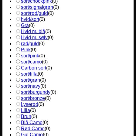
sort/chockpink
(
0
)
sort/signalgrøn
(
0
)
sort/rød/guld
(
0
)
hvid/sort
(
0
)
Grå
(
0
)
Hvid m. blå
(
0
)
Hvid m. sølv
(
0
)
rød/guld
(
0
)
Pink
(
0
)
sort/pink
(
0
)
sort/camo
(
0
)
Carbon sort
(
0
)
sort/lilla
(
0
)
sort/grøn
(
0
)
sort/navy
(
0
)
sort/burgundy
(
0
)
sort/bronze
(
0
)
Lyserød
(
0
)
Lilla
(
0
)
Brun
(
0
)
Blå Camo
(
0
)
Rød Camo
(
0
)
Gul Camo
(
0
)