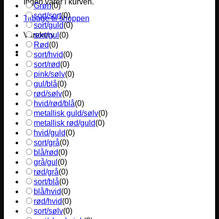
Ingen varer i kurven.
Grøn
(
0
)
sort/sort
(
0
)
Tilbage til shoppen
sort/guld
(
0
)
sort/gul
(
0
)
Varekurv
Rød
(
0
)
sort/hvid
(
0
)
sort/rød
(
0
)
pink/sølv
(
0
)
gul/blå
(
0
)
rød/sølv
(
0
)
hvid/rød/blå
(
0
)
metallisk guld/sølv
(
0
)
metallisk rød/guld
(
0
)
hvid/guld
(
0
)
sort/grå
(
0
)
blå/rød
(
0
)
grå/gul
(
0
)
rød/grå
(
0
)
sort/blå
(
0
)
blå/hvid
(
0
)
rød/hvid
(
0
)
sort/sølv
(
0
)