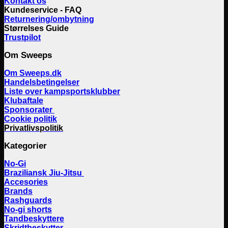
Kontakt os
Kundeservice - FAQ
Returnering/ombytning
Størrelses Guide
Trustpilot
Om Sweeps
Om Sweeps.dk
Handelsbetingelser
Liste over kampsportsklubber
Klubaftale
Sponsorater
Cookie politik
Privatlivspolitik
Kategorier
No-Gi
Braziliansk Jiu-Jitsu
Accesories
Brands
Rashguards
No-gi shorts
Tandbeskyttere
Skridtbeskytter