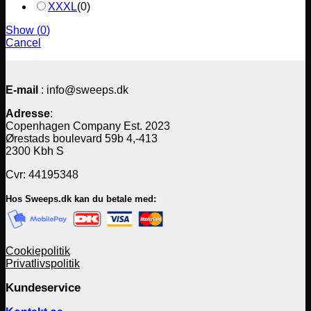
XXXL
(
0
)
Show
(
0
)
Cancel
E-mail
: info@sweeps.dk
Adresse
:
Copenhagen Company Est. 2023
Ørestads boulevard 59b 4,-413
2300 Kbh S
Cvr: 44195348
Hos Sweeps.dk kan du betale med:
Cookiepolitik
Privatlivspolitik
Kundeservice