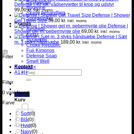
Beskyttelse
Defense | 40 stk. vådservietter til krop og udstyr
Hygiejne
99,00
kr.
Inkl. moms
Skade behandling
Defense | Shower
Sportstasker
Gel Travel Size
39,00
kr.
Inkl. moms
Brands
Defense |
Aesthetic
Shower gel m. pebermynte olie
69,00
kr.
Inkl. moms
Kingz
Defense | Sæt
Scramble
m. 3 styks håndsæbe
189,00
kr.
Inkl. moms
Choke Republic
Fuji Kimonos
Defense Soap
Filter
Smell Well
Kontakt
Reset all
×
Søg
A1 H
×
efter:
Filter
0
vare found
0,00
kr.
Kurv
Farve
Sort
(
0
)
Blå
(
0
)
Hvid
(
0
)
Navy
(
0
)