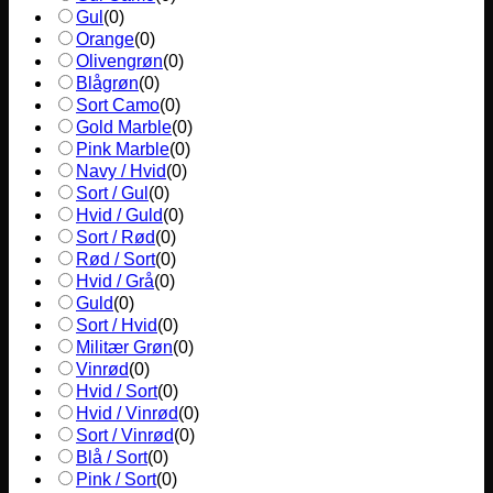
Gul
(
0
)
Orange
(
0
)
Olivengrøn
(
0
)
Blågrøn
(
0
)
Sort Camo
(
0
)
Gold Marble
(
0
)
Pink Marble
(
0
)
Navy / Hvid
(
0
)
Sort / Gul
(
0
)
Hvid / Guld
(
0
)
Sort / Rød
(
0
)
Rød / Sort
(
0
)
Hvid / Grå
(
0
)
Guld
(
0
)
Sort / Hvid
(
0
)
Militær Grøn
(
0
)
Vinrød
(
0
)
Hvid / Sort
(
0
)
Hvid / Vinrød
(
0
)
Sort / Vinrød
(
0
)
Blå / Sort
(
0
)
Pink / Sort
(
0
)