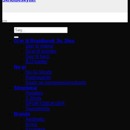
Søg
efter:
Gi’er til Brasiliansk Jiu Jitsu
Gier til mænd
Gi’er til kvinder
Gier til børn
BJJ bælter
No-gi
No Gi Shorts
Rashguards
Spats og kompressionsshorts
Streetwear
Hoodies
T-Shirts
SPORTSBUKSER
Sweatshirts
Brands
Aesthetic
Kingz
Scramble