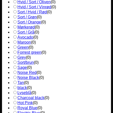
Hvid / Sort / Oliven
(
0
)
Hvid / Sort / Vinrød
(
0
)
Sort / Hvid / Rød
(
0
)
Sort / Grøn
(
0
)
Sort / Orange
(
0
)
Mørkerød
(
0
)
Sort / Grå
(
0
)
Avocado
(
0
)
Maroon
(
0
)
Green
(
0
)
Forrest green
(
0
)
Grey
(
0
)
Sort/brun
(
0
)
Sage
(
0
)
Noise Red
(
0
)
Noise Black
(
0
)
Tan
(
0
)
black
(
0
)
Lyseblå
(
0
)
Charcoal black
(
0
)
Hot Pink
(
0
)
Royal Blue
(
0
)
Electric Blue
(
0
)