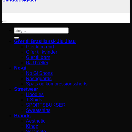
Søg
efter:
Gi’er til Brasiliansk Jiu Jitsu
Gier til mænd
Gi’er til kvinder
Gier til børn
BJJ bælter
No-gi
No Gi Shorts
Rashguards
Spats og kompressionsshorts
Streetwear
Hoodies
T-Shirts
SPORTSBUKSER
Sweatshirts
Brands
Aesthetic
Kingz
Scramble