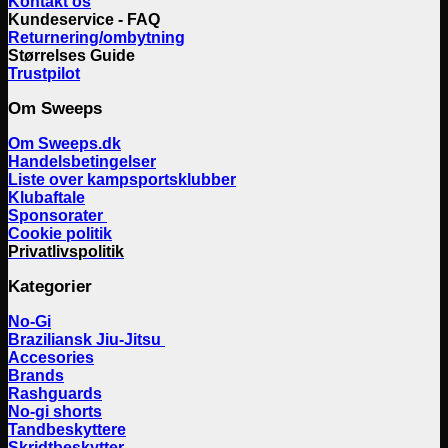
Kontakt os
Kundeservice - FAQ
Returnering/ombytning
Størrelses Guide
Trustpilot
Om Sweeps
Om Sweeps.dk
Handelsbetingelser
Liste over kampsportsklubber
Klubaftale
Sponsorater
Cookie politik
Privatlivspolitik
Kategorier
No-Gi
Braziliansk Jiu-Jitsu
Accesories
Brands
Rashguards
No-gi shorts
Tandbeskyttere
Skridtbeskytter