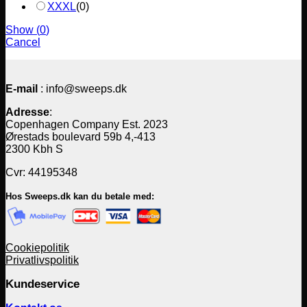
XXXL
(
0
)
Show
(
0
)
Cancel
E-mail
: info@sweeps.dk
Adresse
:
Copenhagen Company Est. 2023
Ørestads boulevard 59b 4,-413
2300 Kbh S
Cvr: 44195348
Hos Sweeps.dk kan du betale med:
Cookiepolitik
Privatlivspolitik
Kundeservice