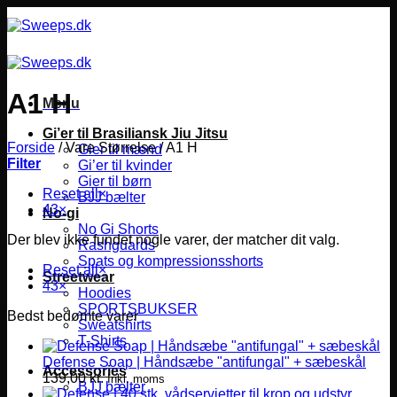
Fortsæt
til
indhold
A1 H
Menu
Gi’er til Brasiliansk Jiu Jitsu
Forside
/
Vare Størrelse
/
A1 H
Gier til mænd
Filter
Gi’er til kvinder
Gier til børn
Reset all
×
BJJ bælter
43
×
No-gi
No Gi Shorts
Der blev ikke fundet nogle varer, der matcher dit valg.
Rashguards
Spats og kompressionsshorts
Reset all
×
Streetwear
43
×
Hoodies
SPORTSBUKSER
Bedst bedømte varer
Sweatshirts
T-Shirts
Defense Soap | Håndsæbe "antifungal" + sæbeskål
Accessories
139,00
kr.
Inkl. moms
BJJ bælter