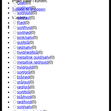
Ingen varer i kurven.
Grøn
(
0
)
sort/sort
(
0
)
Tilbage til shoppen
sort/guld
(
0
)
sort/gul
(
0
)
Varekurv
Rød
(
0
)
sort/hvid
(
0
)
sort/rød
(
0
)
pink/sølv
(
0
)
gul/blå
(
0
)
rød/sølv
(
0
)
hvid/rød/blå
(
0
)
metallisk guld/sølv
(
0
)
metallisk rød/guld
(
0
)
hvid/guld
(
0
)
sort/grå
(
0
)
blå/rød
(
0
)
grå/gul
(
0
)
rød/grå
(
0
)
sort/blå
(
0
)
blå/hvid
(
0
)
rød/hvid
(
0
)
sort/sølv
(
0
)