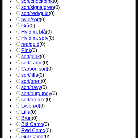
sort/chockpink
(
0
)
sort/signalgrøn
(
0
)
sort/rød/guld
(
0
)
hvid/sort
(
0
)
Grå
(
0
)
Hvid m. blå
(
0
)
Hvid m. sølv
(
0
)
rød/guld
(
0
)
Pink
(
0
)
sort/pink
(
0
)
sort/camo
(
0
)
Carbon sort
(
0
)
sort/lilla
(
0
)
sort/grøn
(
0
)
sort/navy
(
0
)
sort/burgundy
(
0
)
sort/bronze
(
0
)
Lyserød
(
0
)
Lilla
(
0
)
Brun
(
0
)
Blå Camo
(
0
)
Rød Camo
(
0
)
Gul Camo
(
0
)