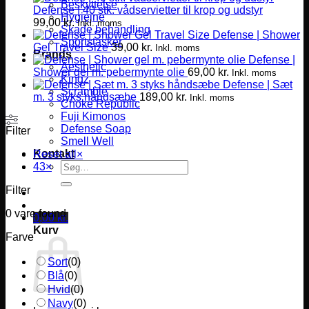
Beskyttelse
Defense | 40 stk. vådservietter til krop og udstyr
Hygiejne
99,00
kr.
Inkl. moms
Skade behandling
Defense | Shower
Sportstasker
Gel Travel Size
39,00
kr.
Inkl. moms
Brands
Defense |
Aesthetic
Shower gel m. pebermynte olie
69,00
kr.
Inkl. moms
Kingz
Defense | Sæt
Scramble
m. 3 styks håndsæbe
189,00
kr.
Inkl. moms
Choke Republic
Fuji Kimonos
Defense Soap
Filter
Smell Well
Kontakt
Reset all
×
Søg
43
×
efter:
Filter
0
vare found
0,00
kr.
Kurv
Farve
Sort
(
0
)
Blå
(
0
)
Hvid
(
0
)
Navy
(
0
)