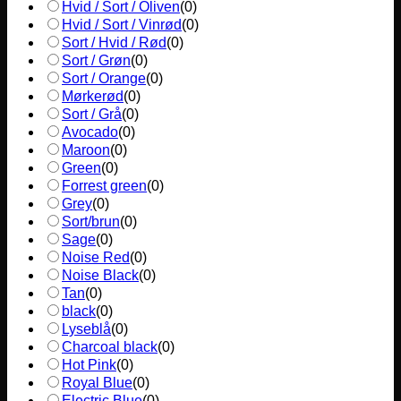
Hvid / Sort / Oliven
(
0
)
Hvid / Sort / Vinrød
(
0
)
Sort / Hvid / Rød
(
0
)
Sort / Grøn
(
0
)
Sort / Orange
(
0
)
Mørkerød
(
0
)
Sort / Grå
(
0
)
Avocado
(
0
)
Maroon
(
0
)
Green
(
0
)
Forrest green
(
0
)
Grey
(
0
)
Sort/brun
(
0
)
Sage
(
0
)
Noise Red
(
0
)
Noise Black
(
0
)
Tan
(
0
)
black
(
0
)
Lyseblå
(
0
)
Charcoal black
(
0
)
Hot Pink
(
0
)
Royal Blue
(
0
)
Electric Blue
(
0
)