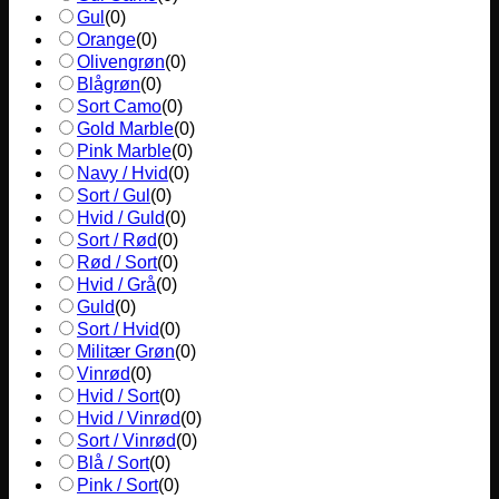
Gul
(
0
)
Orange
(
0
)
Olivengrøn
(
0
)
Blågrøn
(
0
)
Sort Camo
(
0
)
Gold Marble
(
0
)
Pink Marble
(
0
)
Navy / Hvid
(
0
)
Sort / Gul
(
0
)
Hvid / Guld
(
0
)
Sort / Rød
(
0
)
Rød / Sort
(
0
)
Hvid / Grå
(
0
)
Guld
(
0
)
Sort / Hvid
(
0
)
Militær Grøn
(
0
)
Vinrød
(
0
)
Hvid / Sort
(
0
)
Hvid / Vinrød
(
0
)
Sort / Vinrød
(
0
)
Blå / Sort
(
0
)
Pink / Sort
(
0
)