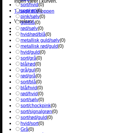
Ingen varer i kurven.
sort/hvid
(
0
)
sort/rød
(
0
)
Tilbage til shoppen
pink/sølv
(
0
)
Varekurv
gul/blå
(
0
)
rød/sølv
(
0
)
hvid/rød/blå
(
0
)
metallisk guld/sølv
(
0
)
metallisk rød/guld
(
0
)
hvid/guld
(
0
)
sort/grå
(
0
)
blå/rød
(
0
)
grå/gul
(
0
)
rød/grå
(
0
)
sort/blå
(
0
)
blå/hvid
(
0
)
rød/hvid
(
0
)
sort/sølv
(
0
)
sort/chockpink
(
0
)
sort/signalgrøn
(
0
)
sort/rød/guld
(
0
)
hvid/sort
(
0
)
Grå
(
0
)