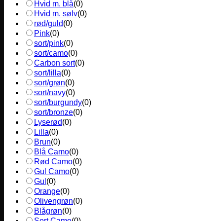
Hvid m. blå
(
0
)
Hvid m. sølv
(
0
)
rød/guld
(
0
)
Pink
(
0
)
sort/pink
(
0
)
sort/camo
(
0
)
Carbon sort
(
0
)
sort/lilla
(
0
)
sort/grøn
(
0
)
sort/navy
(
0
)
sort/burgundy
(
0
)
sort/bronze
(
0
)
Lyserød
(
0
)
Lilla
(
0
)
Brun
(
0
)
Blå Camo
(
0
)
Rød Camo
(
0
)
Gul Camo
(
0
)
Gul
(
0
)
Orange
(
0
)
Olivengrøn
(
0
)
Blågrøn
(
0
)
Sort Camo
(
0
)