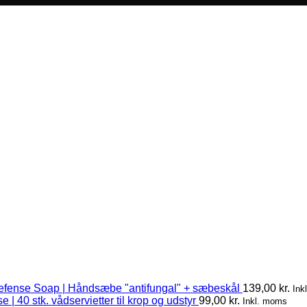
efense Soap | Håndsæbe "antifungal" + sæbeskål
139,00
kr.
Ink
 | 40 stk. vådservietter til krop og udstyr
99,00
kr.
Inkl. moms