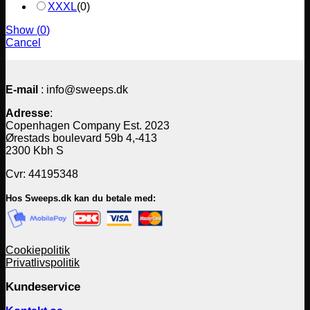
XXXL
(
0
)
Show
(
0
)
Cancel
E-mail
: info@sweeps.dk
Adresse
:
Copenhagen Company Est. 2023
Ørestads boulevard 59b 4,-413
2300 Kbh S
Cvr: 44195348
Hos Sweeps.dk kan du betale med:
Cookiepolitik
Privatlivspolitik
Kundeservice