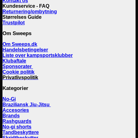
Kontakt os
Kundeservice - FAQ
Returnering/ombytning
Størrelses Guide
Trustpilot
Om Sweeps
Om Sweeps.dk
Handelsbetingelser
Liste over kampsportsklubber
Klubaftale
Sponsorater
Cookie politik
Privatlivspolitik
Kategorier
No-Gi
Braziliansk Jiu-Jitsu
Accesories
Brands
Rashguards
No-gi shorts
Tandbeskyttere
Skridtbeskytter