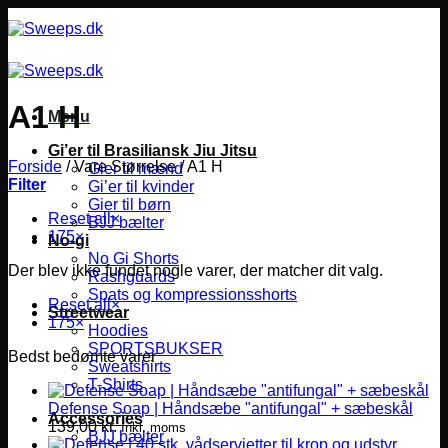
Fortsæt
til
indhold
A1 H
Menu
Gi’er til Brasiliansk Jiu Jitsu
Forside
/
Vare Størrelse
/
A1 H
Gier til mænd
Filter
Gi’er til kvinder
Gier til børn
Reset all
×
BJJ bælter
175
×
No-gi
No Gi Shorts
Der blev ikke fundet nogle varer, der matcher dit valg.
Rashguards
Spats og kompressionsshorts
Reset all
×
Streetwear
175
×
Hoodies
SPORTSBUKSER
Bedst bedømte varer
Sweatshirts
T-Shirts
Defense Soap | Håndsæbe "antifungal" + sæbeskål
Accessories
139,00
kr.
Inkl. moms
BJJ bælter