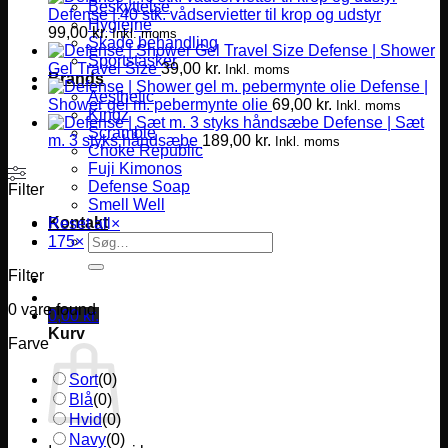
Beskyttelse
Defense | 40 stk. vådservietter til krop og udstyr
Hygiejne
99,00
kr.
Inkl. moms
Skade behandling
Defense | Shower
Sportstasker
Gel Travel Size
39,00
kr.
Inkl. moms
Brands
Defense |
Aesthetic
Shower gel m. pebermynte olie
69,00
kr.
Inkl. moms
Kingz
Defense | Sæt
Scramble
m. 3 styks håndsæbe
189,00
kr.
Inkl. moms
Choke Republic
Fuji Kimonos
Defense Soap
Filter
Smell Well
Kontakt
Reset all
×
Søg
175
×
efter:
Filter
0
vare found
0,00
kr.
Kurv
Farve
Sort
(
0
)
Blå
(
0
)
Hvid
(
0
)
Navy
(
0
)