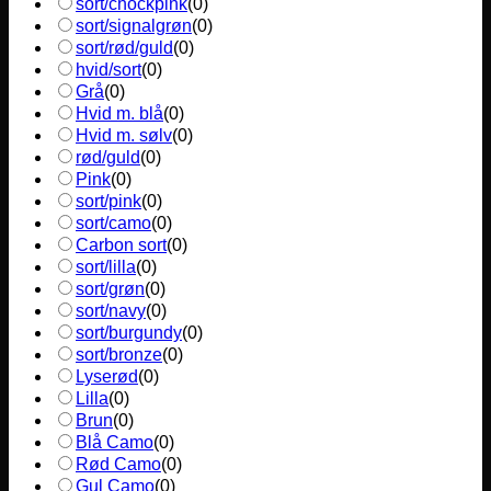
sort/chockpink
(
0
)
sort/signalgrøn
(
0
)
sort/rød/guld
(
0
)
hvid/sort
(
0
)
Grå
(
0
)
Hvid m. blå
(
0
)
Hvid m. sølv
(
0
)
rød/guld
(
0
)
Pink
(
0
)
sort/pink
(
0
)
sort/camo
(
0
)
Carbon sort
(
0
)
sort/lilla
(
0
)
sort/grøn
(
0
)
sort/navy
(
0
)
sort/burgundy
(
0
)
sort/bronze
(
0
)
Lyserød
(
0
)
Lilla
(
0
)
Brun
(
0
)
Blå Camo
(
0
)
Rød Camo
(
0
)
Gul Camo
(
0
)