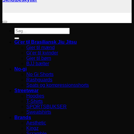
Søg
efter:
Gi’er til Brasiliansk Jiu Jitsu
Gier til mænd
Gi’er til kvinder
Gier til børn
BJJ bælter
No-gi
No Gi Shorts
Rashguards
Spats og kompressionsshorts
Streetwear
Hoodies
T-Shirts
SPORTSBUKSER
Sweatshirts
Brands
Aesthetic
Kingz
Scramble