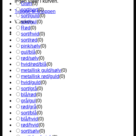
Ingen varer i kurven.
Grøn
(
0
)
sort/sort
(
0
)
Tilbage til shoppen
sort/guld
(
0
)
sort/gul
(
0
)
Varekurv
Rød
(
0
)
sort/hvid
(
0
)
sort/rød
(
0
)
pink/sølv
(
0
)
gul/blå
(
0
)
rød/sølv
(
0
)
hvid/rød/blå
(
0
)
metallisk guld/sølv
(
0
)
metallisk rød/guld
(
0
)
hvid/guld
(
0
)
sort/grå
(
0
)
blå/rød
(
0
)
grå/gul
(
0
)
rød/grå
(
0
)
sort/blå
(
0
)
blå/hvid
(
0
)
rød/hvid
(
0
)
sort/sølv
(
0
)