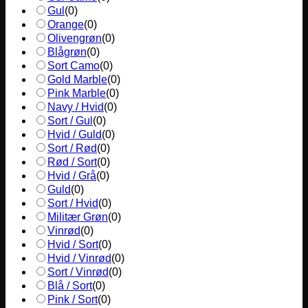
Gul
(
0
)
Orange
(
0
)
Olivengrøn
(
0
)
Blågrøn
(
0
)
Sort Camo
(
0
)
Gold Marble
(
0
)
Pink Marble
(
0
)
Navy / Hvid
(
0
)
Sort / Gul
(
0
)
Hvid / Guld
(
0
)
Sort / Rød
(
0
)
Rød / Sort
(
0
)
Hvid / Grå
(
0
)
Guld
(
0
)
Sort / Hvid
(
0
)
Militær Grøn
(
0
)
Vinrød
(
0
)
Hvid / Sort
(
0
)
Hvid / Vinrød
(
0
)
Sort / Vinrød
(
0
)
Blå / Sort
(
0
)
Pink / Sort
(
0
)