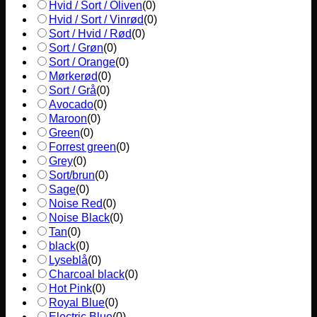
Hvid / Sort / Oliven
(
0
)
Hvid / Sort / Vinrød
(
0
)
Sort / Hvid / Rød
(
0
)
Sort / Grøn
(
0
)
Sort / Orange
(
0
)
Mørkerød
(
0
)
Sort / Grå
(
0
)
Avocado
(
0
)
Maroon
(
0
)
Green
(
0
)
Forrest green
(
0
)
Grey
(
0
)
Sort/brun
(
0
)
Sage
(
0
)
Noise Red
(
0
)
Noise Black
(
0
)
Tan
(
0
)
black
(
0
)
Lyseblå
(
0
)
Charcoal black
(
0
)
Hot Pink
(
0
)
Royal Blue
(
0
)
Electric Blue
(
0
)