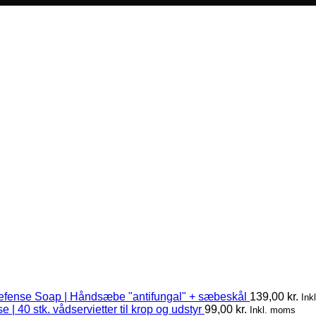
efense Soap | Håndsæbe "antifungal" + sæbeskål
139,00
kr.
Ink
 | 40 stk. vådservietter til krop og udstyr
99,00
kr.
Inkl. moms