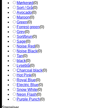
Mørkerød
(
0
)
Sort / Grå
(
0
)
Avocado
(
0
)
Maroon
(
0
)
Green
(
0
)
Forrest green
(
0
)
Grey
(
0
)
Sort/brun
(
0
)
Sage
(
0
)
Noise Red
(
0
)
Noise Black
(
0
)
Tan
(
0
)
black
(
0
)
Lyseblå
(
0
)
Charcoal black
(
0
)
Hot Pink
(
0
)
Royal Blue
(
0
)
Electric Blue
(
0
)
Snow White
(
0
)
Neon Flash
(
0
)
Purple Punch
(
0
)
Størrelser