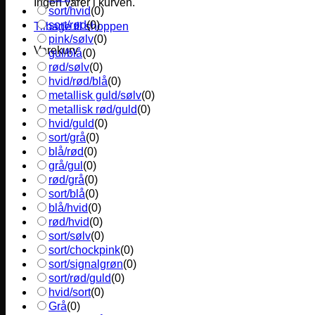
Ingen varer i kurven.
sort/hvid
(
0
)
sort/rød
(
0
)
Tilbage til shoppen
pink/sølv
(
0
)
Varekurv
gul/blå
(
0
)
rød/sølv
(
0
)
hvid/rød/blå
(
0
)
metallisk guld/sølv
(
0
)
metallisk rød/guld
(
0
)
hvid/guld
(
0
)
sort/grå
(
0
)
blå/rød
(
0
)
grå/gul
(
0
)
rød/grå
(
0
)
sort/blå
(
0
)
blå/hvid
(
0
)
rød/hvid
(
0
)
sort/sølv
(
0
)
sort/chockpink
(
0
)
sort/signalgrøn
(
0
)
sort/rød/guld
(
0
)
hvid/sort
(
0
)
Grå
(
0
)