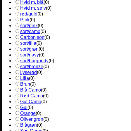
Hvid m. blå
(
0
)
Hvid m. sølv
(
0
)
rød/guld
(
0
)
Pink
(
0
)
sort/pink
(
0
)
sort/camo
(
0
)
Carbon sort
(
0
)
sort/lilla
(
0
)
sort/grøn
(
0
)
sort/navy
(
0
)
sort/burgundy
(
0
)
sort/bronze
(
0
)
Lyserød
(
0
)
Lilla
(
0
)
Brun
(
0
)
Blå Camo
(
0
)
Rød Camo
(
0
)
Gul Camo
(
0
)
Gul
(
0
)
Orange
(
0
)
Olivengrøn
(
0
)
Blågrøn
(
0
)
Sort Camo
(
0
)