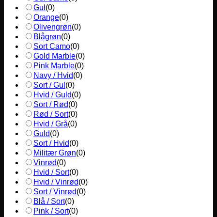
Gul
(
0
)
Orange
(
0
)
Olivengrøn
(
0
)
Blågrøn
(
0
)
Sort Camo
(
0
)
Gold Marble
(
0
)
Pink Marble
(
0
)
Navy / Hvid
(
0
)
Sort / Gul
(
0
)
Hvid / Guld
(
0
)
Sort / Rød
(
0
)
Rød / Sort
(
0
)
Hvid / Grå
(
0
)
Guld
(
0
)
Sort / Hvid
(
0
)
Militær Grøn
(
0
)
Vinrød
(
0
)
Hvid / Sort
(
0
)
Hvid / Vinrød
(
0
)
Sort / Vinrød
(
0
)
Blå / Sort
(
0
)
Pink / Sort
(
0
)