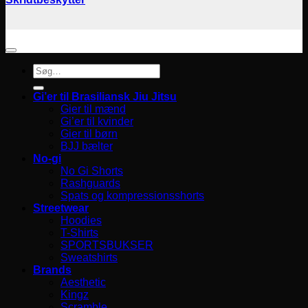
Søg
efter:
Gi’er til Brasiliansk Jiu Jitsu
Gier til mænd
Gi’er til kvinder
Gier til børn
BJJ bælter
No-gi
No Gi Shorts
Rashguards
Spats og kompressionsshorts
Streetwear
Hoodies
T-Shirts
SPORTSBUKSER
Sweatshirts
Brands
Aesthetic
Kingz
Scramble