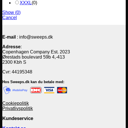
XXXL
(
0
)
Show
(
0
)
Cancel
E-mail
: info@sweeps.dk
Adresse
:
Copenhagen Company Est. 2023
Ørestads boulevard 59b 4,-413
2300 Kbh S
Cvr: 44195348
Hos Sweeps.dk kan du betale med:
Cookiepolitik
Privatlivspolitik
Kundeservice