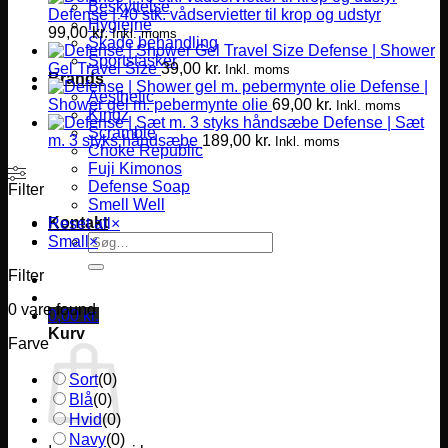
Beskyttelse
Defense | 40 stk. vådservietter til krop og udstyr
Hygiejne
99,00
kr.
Inkl. moms
Skade behandling
Defense | Shower
Sportstasker
Gel Travel Size
39,00
kr.
Inkl. moms
Brands
Defense |
Aesthetic
Shower gel m. pebermynte olie
69,00
kr.
Inkl. moms
Kingz
Defense | Sæt
Scramble
m. 3 styks håndsæbe
189,00
kr.
Inkl. moms
Choke Republic
Fuji Kimonos
Defense Soap
Filter
Smell Well
Kontakt
Reset all
×
Søg
Small
×
efter:
Filter
0
vare found
0,00
kr.
Kurv
Farve
Sort
(
0
)
Blå
(
0
)
Hvid
(
0
)
Navy
(
0
)