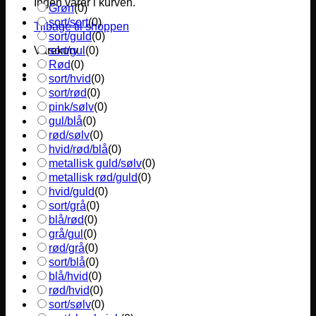
Ingen varer i kurven.
Grøn
(
0
)
sort/sort
(
0
)
Tilbage til shoppen
sort/guld
(
0
)
sort/gul
(
0
)
Varekurv
Rød
(
0
)
sort/hvid
(
0
)
sort/rød
(
0
)
pink/sølv
(
0
)
gul/blå
(
0
)
rød/sølv
(
0
)
hvid/rød/blå
(
0
)
metallisk guld/sølv
(
0
)
metallisk rød/guld
(
0
)
hvid/guld
(
0
)
sort/grå
(
0
)
blå/rød
(
0
)
grå/gul
(
0
)
rød/grå
(
0
)
sort/blå
(
0
)
blå/hvid
(
0
)
rød/hvid
(
0
)
sort/sølv
(
0
)