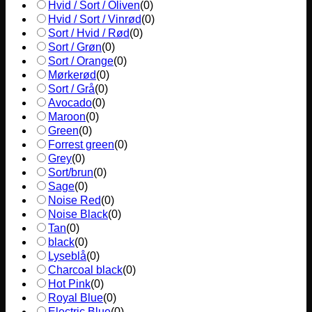
Hvid / Sort / Oliven
(
0
)
Hvid / Sort / Vinrød
(
0
)
Sort / Hvid / Rød
(
0
)
Sort / Grøn
(
0
)
Sort / Orange
(
0
)
Mørkerød
(
0
)
Sort / Grå
(
0
)
Avocado
(
0
)
Maroon
(
0
)
Green
(
0
)
Forrest green
(
0
)
Grey
(
0
)
Sort/brun
(
0
)
Sage
(
0
)
Noise Red
(
0
)
Noise Black
(
0
)
Tan
(
0
)
black
(
0
)
Lyseblå
(
0
)
Charcoal black
(
0
)
Hot Pink
(
0
)
Royal Blue
(
0
)
Electric Blue
(
0
)