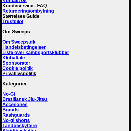
Kontakt os
Kundeservice - FAQ
Returnering/ombytning
Størrelses Guide
Trustpilot
Om Sweeps
Om Sweeps.dk
Handelsbetingelser
Liste over kampsportsklubber
Klubaftale
Sponsorater
Cookie politik
Privatlivspolitik
Kategorier
No-Gi
Braziliansk Jiu-Jitsu
Accesories
Brands
Rashguards
No-gi shorts
Tandbeskyttere
Skridtbeskytter