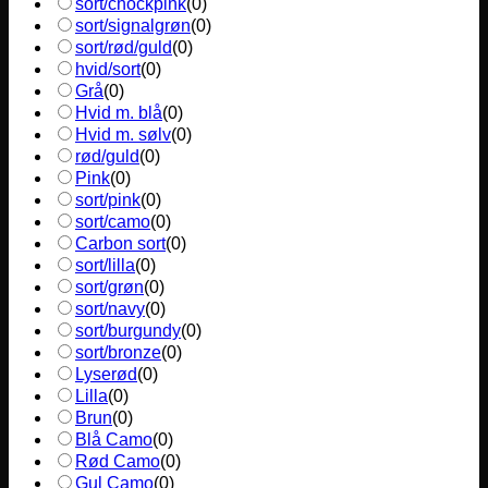
sort/chockpink
(
0
)
sort/signalgrøn
(
0
)
sort/rød/guld
(
0
)
hvid/sort
(
0
)
Grå
(
0
)
Hvid m. blå
(
0
)
Hvid m. sølv
(
0
)
rød/guld
(
0
)
Pink
(
0
)
sort/pink
(
0
)
sort/camo
(
0
)
Carbon sort
(
0
)
sort/lilla
(
0
)
sort/grøn
(
0
)
sort/navy
(
0
)
sort/burgundy
(
0
)
sort/bronze
(
0
)
Lyserød
(
0
)
Lilla
(
0
)
Brun
(
0
)
Blå Camo
(
0
)
Rød Camo
(
0
)
Gul Camo
(
0
)