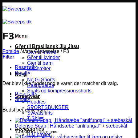
Fortsæt
til
indhold
F3
Menu
Gi’er til Brasiliansk Jiu Jitsu
Forside
/
Vare Gi størrelse
/
F3
Gier til mænd
Filter
Gi’er til kvinder
Gier til børn
Reset all
×
BJJ bælter
Small
×
No-gi
No Gi Shorts
Der blev ikke fundet nogle varer, der matcher dit valg.
Rashguards
Spats og kompressionsshorts
Reset all
×
Streetwear
Small
×
Hoodies
SPORTSBUKSER
Bedst bedømte varer
Sweatshirts
T-Shirts
Defense Soap | Håndsæbe "antifungal" + sæbeskål
Accessories
139,00
kr.
Inkl. moms
BJJ bælter