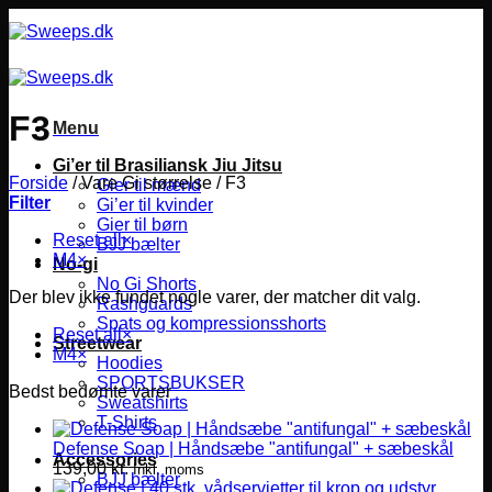
Fortsæt
til
indhold
F3
Menu
Gi’er til Brasiliansk Jiu Jitsu
Forside
/
Vare Gi størrelse
/
F3
Gier til mænd
Filter
Gi’er til kvinder
Gier til børn
Reset all
×
BJJ bælter
M4
×
No-gi
No Gi Shorts
Der blev ikke fundet nogle varer, der matcher dit valg.
Rashguards
Spats og kompressionsshorts
Reset all
×
Streetwear
M4
×
Hoodies
SPORTSBUKSER
Bedst bedømte varer
Sweatshirts
T-Shirts
Defense Soap | Håndsæbe "antifungal" + sæbeskål
Accessories
139,00
kr.
Inkl. moms
BJJ bælter