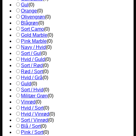
Gul
(
0
)
Orange
(
0
)
Olivengrøn
(
0
)
Blågrøn
(
0
)
Sort Camo
(
0
)
Gold Marble
(
0
)
Pink Marble
(
0
)
Navy / Hvid
(
0
)
Sort / Gul
(
0
)
Hvid / Guld
(
0
)
Sort / Rød
(
0
)
Rød / Sort
(
0
)
Hvid / Grå
(
0
)
Guld
(
0
)
Sort / Hvid
(
0
)
Militær Grøn
(
0
)
Vinrød
(
0
)
Hvid / Sort
(
0
)
Hvid / Vinrød
(
0
)
Sort / Vinrød
(
0
)
Blå / Sort
(
0
)
Pink / Sort
(
0
)