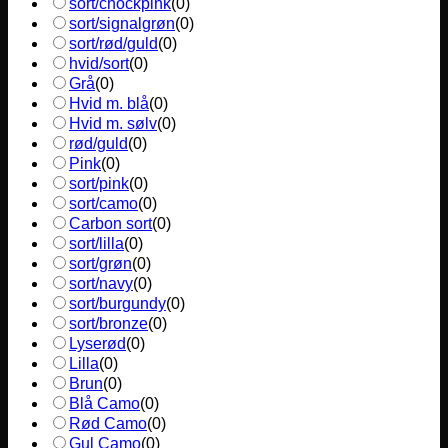
sort/chockpink
(
0
)
sort/signalgrøn
(
0
)
sort/rød/guld
(
0
)
hvid/sort
(
0
)
Grå
(
0
)
Hvid m. blå
(
0
)
Hvid m. sølv
(
0
)
rød/guld
(
0
)
Pink
(
0
)
sort/pink
(
0
)
sort/camo
(
0
)
Carbon sort
(
0
)
sort/lilla
(
0
)
sort/grøn
(
0
)
sort/navy
(
0
)
sort/burgundy
(
0
)
sort/bronze
(
0
)
Lyserød
(
0
)
Lilla
(
0
)
Brun
(
0
)
Blå Camo
(
0
)
Rød Camo
(
0
)
Gul Camo
(
0
)