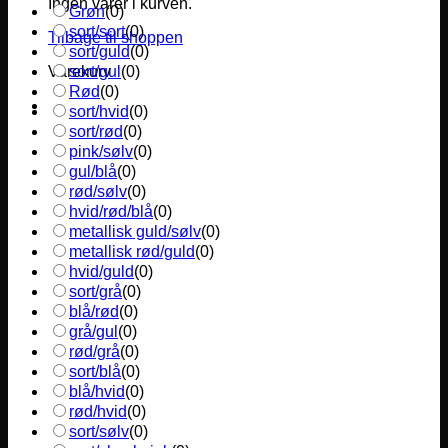
Ingen varer i kurven.
Grøn
(
0
)
sort/sort
(
0
)
Tilbage til shoppen
sort/guld
(
0
)
sort/gul
(
0
)
Varekurv
Rød
(
0
)
sort/hvid
(
0
)
sort/rød
(
0
)
pink/sølv
(
0
)
gul/blå
(
0
)
rød/sølv
(
0
)
hvid/rød/blå
(
0
)
metallisk guld/sølv
(
0
)
metallisk rød/guld
(
0
)
hvid/guld
(
0
)
sort/grå
(
0
)
blå/rød
(
0
)
grå/gul
(
0
)
rød/grå
(
0
)
sort/blå
(
0
)
blå/hvid
(
0
)
rød/hvid
(
0
)
sort/sølv
(
0
)