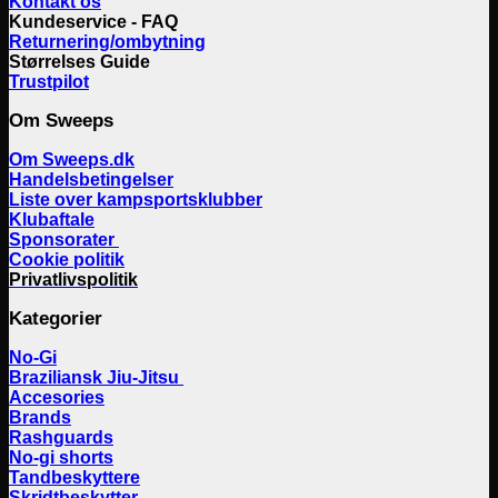
Kontakt os
Kundeservice - FAQ
Returnering/ombytning
Størrelses Guide
Trustpilot
Om Sweeps
Om Sweeps.dk
Handelsbetingelser
Liste over kampsportsklubber
Klubaftale
Sponsorater
Cookie politik
Privatlivspolitik
Kategorier
No-Gi
Braziliansk Jiu-Jitsu
Accesories
Brands
Rashguards
No-gi shorts
Tandbeskyttere
Skridtbeskytter