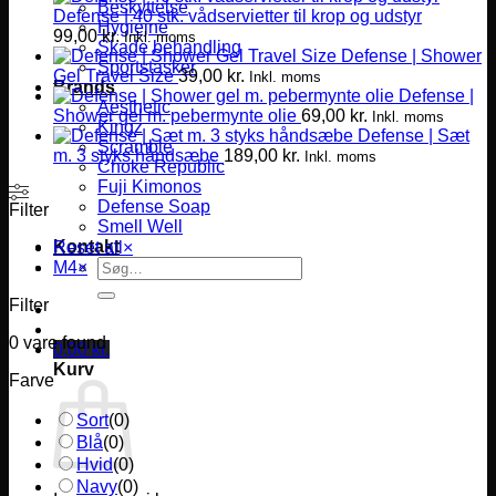
Beskyttelse
Defense | 40 stk. vådservietter til krop og udstyr
Hygiejne
99,00
kr.
Inkl. moms
Skade behandling
Defense | Shower
Sportstasker
Gel Travel Size
39,00
kr.
Inkl. moms
Brands
Defense |
Aesthetic
Shower gel m. pebermynte olie
69,00
kr.
Inkl. moms
Kingz
Defense | Sæt
Scramble
m. 3 styks håndsæbe
189,00
kr.
Inkl. moms
Choke Republic
Fuji Kimonos
Defense Soap
Filter
Smell Well
Kontakt
Reset all
×
Søg
M4
×
efter:
Filter
0
vare found
0,00
kr.
Kurv
Farve
Sort
(
0
)
Blå
(
0
)
Hvid
(
0
)
Navy
(
0
)