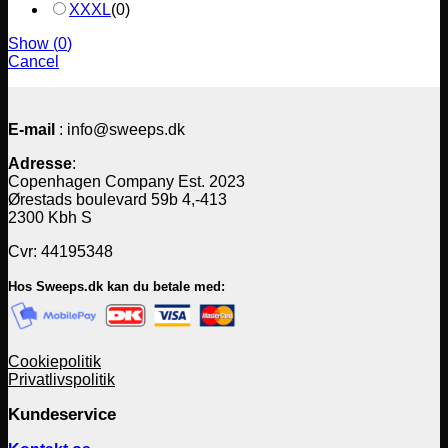
XXXL
(
0
)
Show
(
0
)
Cancel
E-mail
: info@sweeps.dk
Adresse
:
Copenhagen Company Est. 2023
Ørestads boulevard 59b 4,-413
2300 Kbh S
Cvr: 44195348
Hos Sweeps.dk kan du betale med:
Cookiepolitik
Privatlivspolitik
Kundeservice