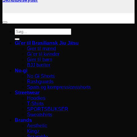
Søg
efter:
Gi’er til Brasiliansk Jiu Jitsu
Gier til mænd
Gi’er til kvinder
Gier til børn
BJJ bælter
No-gi
No Gi Shorts
Rashguards
Spats og kompressionsshorts
Streetwear
Hoodies
T-Shirts
SPORTSBUKSER
Sweatshirts
Brands
Aesthetic
Kingz
Scramble