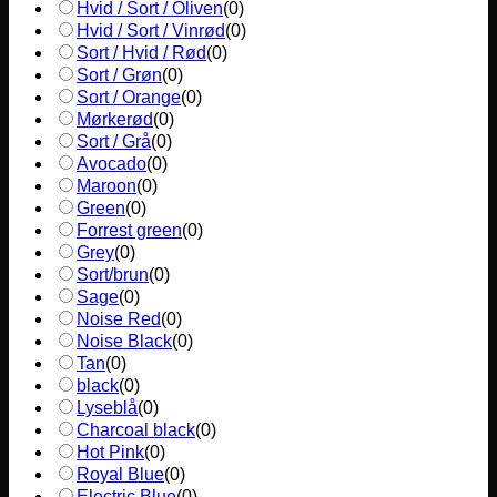
Hvid / Sort / Oliven
(
0
)
Hvid / Sort / Vinrød
(
0
)
Sort / Hvid / Rød
(
0
)
Sort / Grøn
(
0
)
Sort / Orange
(
0
)
Mørkerød
(
0
)
Sort / Grå
(
0
)
Avocado
(
0
)
Maroon
(
0
)
Green
(
0
)
Forrest green
(
0
)
Grey
(
0
)
Sort/brun
(
0
)
Sage
(
0
)
Noise Red
(
0
)
Noise Black
(
0
)
Tan
(
0
)
black
(
0
)
Lyseblå
(
0
)
Charcoal black
(
0
)
Hot Pink
(
0
)
Royal Blue
(
0
)
Electric Blue
(
0
)