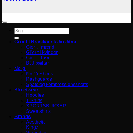
Søg
efter:
Gi’er til Brasiliansk Jiu Jitsu
Gier til mænd
Gi’er til kvinder
Gier til børn
BJJ bælter
No-gi
No Gi Shorts
Rashguards
Spats og kompressionsshorts
Streetwear
Hoodies
T-Shirts
SPORTSBUKSER
Sweatshirts
Brands
Aesthetic
Kingz
Scramble