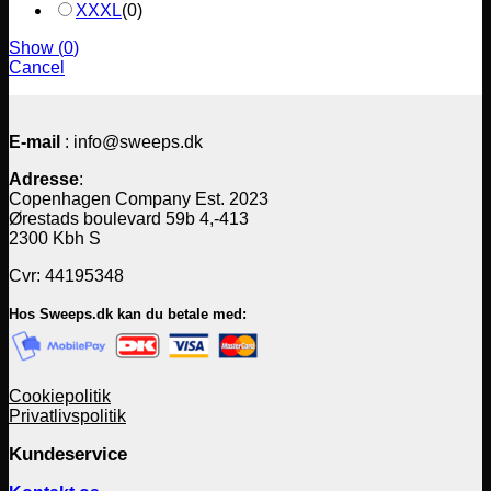
XXXL
(
0
)
Show
(
0
)
Cancel
E-mail
: info@sweeps.dk
Adresse
:
Copenhagen Company Est. 2023
Ørestads boulevard 59b 4,-413
2300 Kbh S
Cvr: 44195348
Hos Sweeps.dk kan du betale med:
Cookiepolitik
Privatlivspolitik
Kundeservice