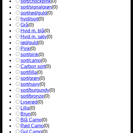
sort/chockpink
(
0
)
sort/signalgrøn
(
0
)
sort/rød/guld
(
0
)
hvid/sort
(
0
)
Grå
(
0
)
Hvid m. blå
(
0
)
Hvid m. sølv
(
0
)
rød/guld
(
0
)
Pink
(
0
)
sort/pink
(
0
)
sort/camo
(
0
)
Carbon sort
(
0
)
sort/lilla
(
0
)
sort/grøn
(
0
)
sort/navy
(
0
)
sort/burgundy
(
0
)
sort/bronze
(
0
)
Lyserød
(
0
)
Lilla
(
0
)
Brun
(
0
)
Blå Camo
(
0
)
Rød Camo
(
0
)
Gul Camo
(
0
)