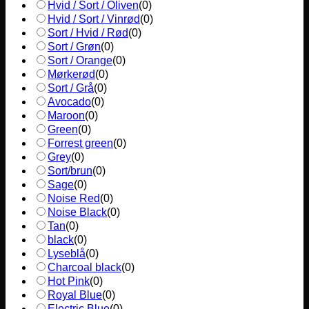
Hvid / Sort / Oliven
(
0
)
Hvid / Sort / Vinrød
(
0
)
Sort / Hvid / Rød
(
0
)
Sort / Grøn
(
0
)
Sort / Orange
(
0
)
Mørkerød
(
0
)
Sort / Grå
(
0
)
Avocado
(
0
)
Maroon
(
0
)
Green
(
0
)
Forrest green
(
0
)
Grey
(
0
)
Sort/brun
(
0
)
Sage
(
0
)
Noise Red
(
0
)
Noise Black
(
0
)
Tan
(
0
)
black
(
0
)
Lyseblå
(
0
)
Charcoal black
(
0
)
Hot Pink
(
0
)
Royal Blue
(
0
)
Electric Blue
(
0
)