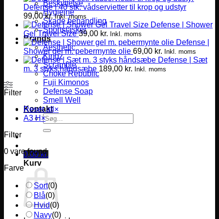
Beskyttelse
Defense | 40 stk. vådservietter til krop og udstyr
Hygiejne
99,00
kr.
Inkl. moms
Skade behandling
Defense | Shower
Sportstasker
Gel Travel Size
39,00
kr.
Inkl. moms
Brands
Defense |
Aesthetic
Shower gel m. pebermynte olie
69,00
kr.
Inkl. moms
Kingz
Defense | Sæt
Scramble
m. 3 styks håndsæbe
189,00
kr.
Inkl. moms
Choke Republic
Fuji Kimonos
Defense Soap
Filter
Smell Well
Kontakt
Reset all
×
Søg
A3 H
×
efter:
Filter
0
vare found
0,00
kr.
Kurv
Farve
Sort
(
0
)
Blå
(
0
)
Hvid
(
0
)
Navy
(
0
)