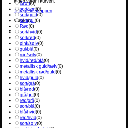
Ingen varer i kurven.
Grøn
(
0
)
sort/sort
(
0
)
Tilbage til shoppen
sort/guld
(
0
)
sort/gul
(
0
)
Varekurv
Rød
(
0
)
sort/hvid
(
0
)
sort/rød
(
0
)
pink/sølv
(
0
)
gul/blå
(
0
)
rød/sølv
(
0
)
hvid/rød/blå
(
0
)
metallisk guld/sølv
(
0
)
metallisk rød/guld
(
0
)
hvid/guld
(
0
)
sort/grå
(
0
)
blå/rød
(
0
)
grå/gul
(
0
)
rød/grå
(
0
)
sort/blå
(
0
)
blå/hvid
(
0
)
rød/hvid
(
0
)
sort/sølv
(
0
)