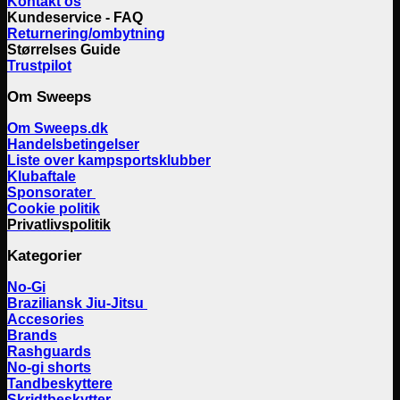
Kontakt os
Kundeservice - FAQ
Returnering/ombytning
Størrelses Guide
Trustpilot
Om Sweeps
Om Sweeps.dk
Handelsbetingelser
Liste over kampsportsklubber
Klubaftale
Sponsorater
Cookie politik
Privatlivspolitik
Kategorier
No-Gi
Braziliansk Jiu-Jitsu
Accesories
Brands
Rashguards
No-gi shorts
Tandbeskyttere
Skridtbeskytter