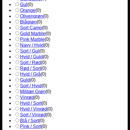
Gul
(
0
)
Orange
(
0
)
Olivengrøn
(
0
)
Blågrøn
(
0
)
Sort Camo
(
0
)
Gold Marble
(
0
)
Pink Marble
(
0
)
Navy / Hvid
(
0
)
Sort / Gul
(
0
)
Hvid / Guld
(
0
)
Sort / Rød
(
0
)
Rød / Sort
(
0
)
Hvid / Grå
(
0
)
Guld
(
0
)
Sort / Hvid
(
0
)
Militær Grøn
(
0
)
Vinrød
(
0
)
Hvid / Sort
(
0
)
Hvid / Vinrød
(
0
)
Sort / Vinrød
(
0
)
Blå / Sort
(
0
)
Pink / Sort
(
0
)