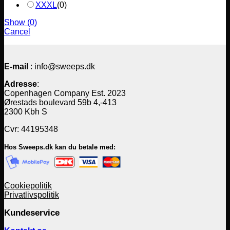
XXXL
(
0
)
Show
(
0
)
Cancel
E-mail
: info@sweeps.dk
Adresse
:
Copenhagen Company Est. 2023
Ørestads boulevard 59b 4,-413
2300 Kbh S
Cvr: 44195348
Hos Sweeps.dk kan du betale med:
Cookiepolitik
Privatlivspolitik
Kundeservice