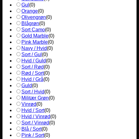
Gul
(
0
)
Orange
(
0
)
Olivengrøn
(
0
)
Blågrøn
(
0
)
Sort Camo
(
0
)
Gold Marble
(
0
)
Pink Marble
(
0
)
Navy / Hvid
(
0
)
Sort / Gul
(
0
)
Hvid / Guld
(
0
)
Sort / Rød
(
0
)
Rød / Sort
(
0
)
Hvid / Grå
(
0
)
Guld
(
0
)
Sort / Hvid
(
0
)
Militær Grøn
(
0
)
Vinrød
(
0
)
Hvid / Sort
(
0
)
Hvid / Vinrød
(
0
)
Sort / Vinrød
(
0
)
Blå / Sort
(
0
)
Pink / Sort
(
0
)