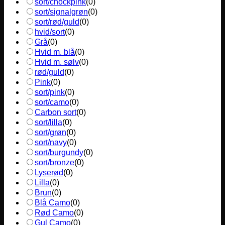
sort/chockpink
(
0
)
sort/signalgrøn
(
0
)
sort/rød/guld
(
0
)
hvid/sort
(
0
)
Grå
(
0
)
Hvid m. blå
(
0
)
Hvid m. sølv
(
0
)
rød/guld
(
0
)
Pink
(
0
)
sort/pink
(
0
)
sort/camo
(
0
)
Carbon sort
(
0
)
sort/lilla
(
0
)
sort/grøn
(
0
)
sort/navy
(
0
)
sort/burgundy
(
0
)
sort/bronze
(
0
)
Lyserød
(
0
)
Lilla
(
0
)
Brun
(
0
)
Blå Camo
(
0
)
Rød Camo
(
0
)
Gul Camo
(
0
)