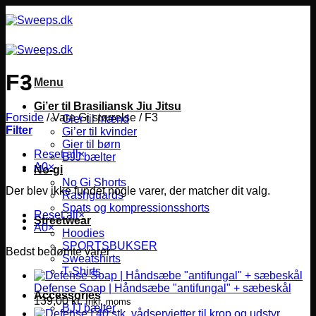
Fortsæt
til
indhold
F3
Menu
Gi’er til Brasiliansk Jiu Jitsu
Forside
/
Vare Gi størrelse
/
F3
Gier til mænd
Filter
Gi’er til kvinder
Gier til børn
Reset all
×
BJJ bælter
A0
×
No-gi
No Gi Shorts
Der blev ikke fundet nogle varer, der matcher dit valg.
Rashguards
Spats og kompressionsshorts
Reset all
×
Streetwear
A0
×
Hoodies
SPORTSBUKSER
Bedst bedømte varer
Sweatshirts
T-Shirts
Defense Soap | Håndsæbe "antifungal" + sæbeskål
Accessories
139,00
kr.
Inkl. moms
BJJ bælter