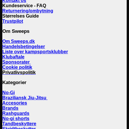
Kontakt os
Kundeservice - FAQ
Returnering/ombytning
Størrelses Guide
Trustpilot
Om Sweeps
Om Sweeps.dk
Handelsbetingelser
Liste over kampsportsklubber
Klubaftale
Sponsorater
Cookie politik
Privatlivspolitik
Kategorier
No-Gi
Braziliansk Jiu-Jitsu
Accesories
Brands
Rashguards
No-gi shorts
Tandbeskyttere
Skridtbeskytter