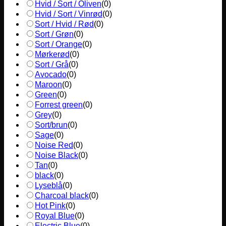
Hvid / Sort / Oliven
(
0
)
Hvid / Sort / Vinrød
(
0
)
Sort / Hvid / Rød
(
0
)
Sort / Grøn
(
0
)
Sort / Orange
(
0
)
Mørkerød
(
0
)
Sort / Grå
(
0
)
Avocado
(
0
)
Maroon
(
0
)
Green
(
0
)
Forrest green
(
0
)
Grey
(
0
)
Sort/brun
(
0
)
Sage
(
0
)
Noise Red
(
0
)
Noise Black
(
0
)
Tan
(
0
)
black
(
0
)
Lyseblå
(
0
)
Charcoal black
(
0
)
Hot Pink
(
0
)
Royal Blue
(
0
)
Electric Blue
(
0
)