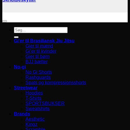
Søg
efter:
Gi’er til Brasiliansk Jiu Jitsu
Gier til mænd
Gi’er til kvinder
Gier til børn
BJJ bælter
No-gi
No Gi Shorts
Rashguards
Spats og kompressionsshorts
Streetwear
Hoodies
T-Shirts
SPORTSBUKSER
Sweatshirts
Brands
Aesthetic
Kingz
Scramble