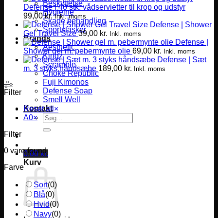
Beskyttelse
Defense | 40 stk. vådservietter til krop og udstyr
Hygiejne
99,00
kr.
Inkl. moms
Skade behandling
Defense | Shower
Sportstasker
Gel Travel Size
39,00
kr.
Inkl. moms
Brands
Defense |
Aesthetic
Shower gel m. pebermynte olie
69,00
kr.
Inkl. moms
Kingz
Defense | Sæt
Scramble
m. 3 styks håndsæbe
189,00
kr.
Inkl. moms
Choke Republic
Fuji Kimonos
Defense Soap
Filter
Smell Well
Kontakt
Reset all
×
Søg
A0
×
efter:
Filter
0
vare found
0,00
kr.
Kurv
Farve
Sort
(
0
)
Blå
(
0
)
Hvid
(
0
)
Navy
(
0
)