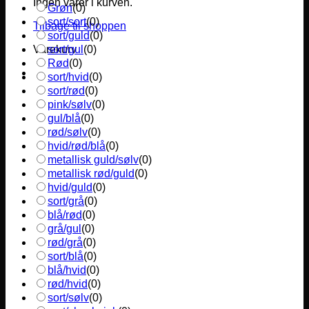
Ingen varer i kurven.
Grøn
(
0
)
sort/sort
(
0
)
Tilbage til shoppen
sort/guld
(
0
)
sort/gul
(
0
)
Varekurv
Rød
(
0
)
sort/hvid
(
0
)
sort/rød
(
0
)
pink/sølv
(
0
)
gul/blå
(
0
)
rød/sølv
(
0
)
hvid/rød/blå
(
0
)
metallisk guld/sølv
(
0
)
metallisk rød/guld
(
0
)
hvid/guld
(
0
)
sort/grå
(
0
)
blå/rød
(
0
)
grå/gul
(
0
)
rød/grå
(
0
)
sort/blå
(
0
)
blå/hvid
(
0
)
rød/hvid
(
0
)
sort/sølv
(
0
)