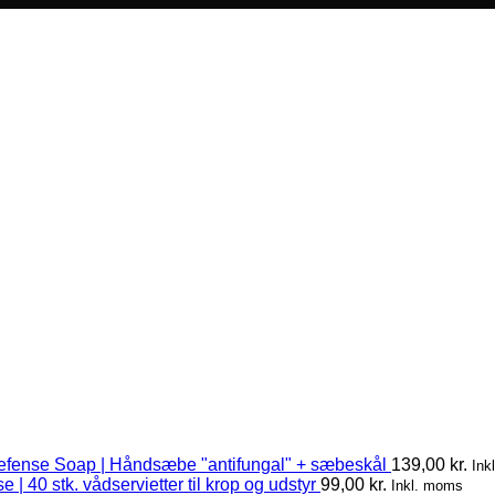
efense Soap | Håndsæbe "antifungal" + sæbeskål
139,00
kr.
Ink
 | 40 stk. vådservietter til krop og udstyr
99,00
kr.
Inkl. moms