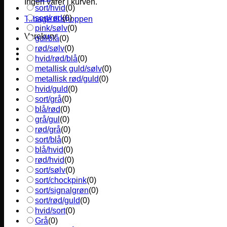
Ingen varer i kurven.
sort/hvid
(
0
)
sort/rød
(
0
)
Tilbage til shoppen
pink/sølv
(
0
)
Varekurv
gul/blå
(
0
)
rød/sølv
(
0
)
hvid/rød/blå
(
0
)
metallisk guld/sølv
(
0
)
metallisk rød/guld
(
0
)
hvid/guld
(
0
)
sort/grå
(
0
)
blå/rød
(
0
)
grå/gul
(
0
)
rød/grå
(
0
)
sort/blå
(
0
)
blå/hvid
(
0
)
rød/hvid
(
0
)
sort/sølv
(
0
)
sort/chockpink
(
0
)
sort/signalgrøn
(
0
)
sort/rød/guld
(
0
)
hvid/sort
(
0
)
Grå
(
0
)