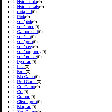
Hvid m. blå
(
0
)
Hvid m. sølv
(
0
)
rød/guld
(
0
)
Pink
(
0
)
sort/pink
(
0
)
sort/camo
(
0
)
Carbon sort
(
0
)
sort/lilla
(
0
)
sort/grøn
(
0
)
sort/navy
(
0
)
sort/burgundy
(
0
)
sort/bronze
(
0
)
Lyserød
(
0
)
Lilla
(
0
)
Brun
(
0
)
Blå Camo
(
0
)
Rød Camo
(
0
)
Gul Camo
(
0
)
Gul
(
0
)
Orange
(
0
)
Olivengrøn
(
0
)
Blågrøn
(
0
)
Sort Camo
(
0
)