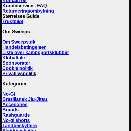
Kontakt os
Kundeservice - FAQ
Returnering/ombytning
Størrelses Guide
Trustpilot
Om Sweeps
Om Sweeps.dk
Handelsbetingelser
Liste over kampsportsklubber
Klubaftale
Sponsorater
Cookie politik
Privatlivspolitik
Kategorier
No-Gi
Braziliansk Jiu-Jitsu
Accesories
Brands
Rashguards
No-gi shorts
Tandbeskyttere
Skridtbeskytter