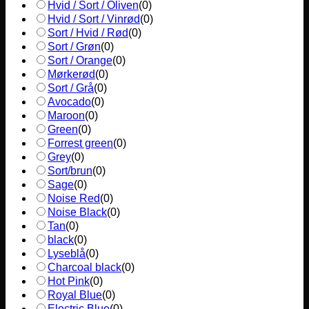
Hvid / Sort / Oliven
(
0
)
Hvid / Sort / Vinrød
(
0
)
Sort / Hvid / Rød
(
0
)
Sort / Grøn
(
0
)
Sort / Orange
(
0
)
Mørkerød
(
0
)
Sort / Grå
(
0
)
Avocado
(
0
)
Maroon
(
0
)
Green
(
0
)
Forrest green
(
0
)
Grey
(
0
)
Sort/brun
(
0
)
Sage
(
0
)
Noise Red
(
0
)
Noise Black
(
0
)
Tan
(
0
)
black
(
0
)
Lyseblå
(
0
)
Charcoal black
(
0
)
Hot Pink
(
0
)
Royal Blue
(
0
)
Electric Blue
(
0
)