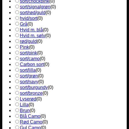
sort/chockpink
(
0
)
sort/signalgrøn
(
0
)
sort/rød/guld
(
0
)
hvid/sort
(
0
)
Grå
(
0
)
Hvid m. blå
(
0
)
Hvid m. sølv
(
0
)
rød/guld
(
0
)
Pink
(
0
)
sort/pink
(
0
)
sort/camo
(
0
)
Carbon sort
(
0
)
sort/lilla
(
0
)
sort/grøn
(
0
)
sort/navy
(
0
)
sort/burgundy
(
0
)
sort/bronze
(
0
)
Lyserød
(
0
)
Lilla
(
0
)
Brun
(
0
)
Blå Camo
(
0
)
Rød Camo
(
0
)
Gul Camo
(
0
)