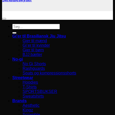
Søg
efter:
Gi’er til Brasiliansk Jiu Jitsu
Gier til mænd
Gi’er til kvinder
Gier til børn
BJJ bælter
No-gi
No Gi Shorts
Rashguards
Spats og kompressionsshorts
Streetwear
Hoodies
T-Shirts
SPORTSBUKSER
Sweatshirts
Brands
Aesthetic
Kingz
Scramble