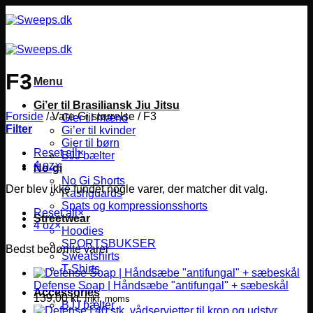
Fortsæt
til
indhold
F3
Menu
Gi’er til Brasiliansk Jiu Jitsu
Forside
/
Vare Gi størrelse
/
F3
Gier til mænd
Filter
Gi’er til kvinder
Gier til børn
Reset all
×
BJJ bælter
4 oz
×
No-gi
No Gi Shorts
Der blev ikke fundet nogle varer, der matcher dit valg.
Rashguards
Spats og kompressionsshorts
Reset all
×
Streetwear
4 oz
×
Hoodies
SPORTSBUKSER
Bedst bedømte varer
Sweatshirts
T-Shirts
Defense Soap | Håndsæbe "antifungal" + sæbeskål
Accessories
139,00
kr.
Inkl. moms
BJJ bælter