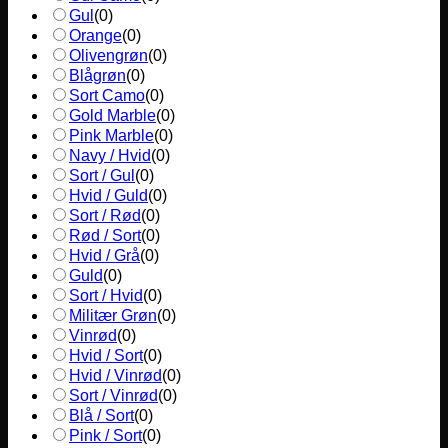
Gul
(
0
)
Orange
(
0
)
Olivengrøn
(
0
)
Blågrøn
(
0
)
Sort Camo
(
0
)
Gold Marble
(
0
)
Pink Marble
(
0
)
Navy / Hvid
(
0
)
Sort / Gul
(
0
)
Hvid / Guld
(
0
)
Sort / Rød
(
0
)
Rød / Sort
(
0
)
Hvid / Grå
(
0
)
Guld
(
0
)
Sort / Hvid
(
0
)
Militær Grøn
(
0
)
Vinrød
(
0
)
Hvid / Sort
(
0
)
Hvid / Vinrød
(
0
)
Sort / Vinrød
(
0
)
Blå / Sort
(
0
)
Pink / Sort
(
0
)