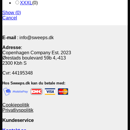
XXXL
(
0
)
Show
(
0
)
Cancel
E-mail
: info@sweeps.dk
Adresse
:
Copenhagen Company Est. 2023
Ørestads boulevard 59b 4,-413
2300 Kbh S
Cvr: 44195348
Hos Sweeps.dk kan du betale med:
Cookiepolitik
Privatlivspolitik
Kundeservice