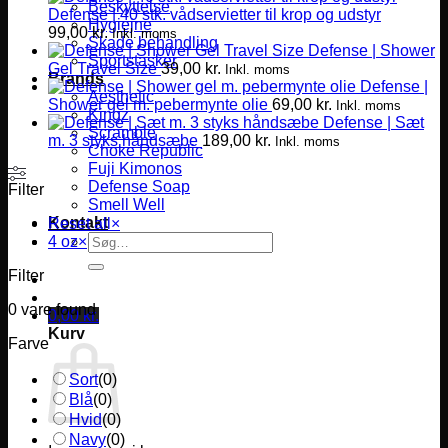
Beskyttelse
Defense | 40 stk. vådservietter til krop og udstyr
Hygiejne
99,00
kr.
Inkl. moms
Skade behandling
Defense | Shower
Sportstasker
Gel Travel Size
39,00
kr.
Inkl. moms
Brands
Defense |
Aesthetic
Shower gel m. pebermynte olie
69,00
kr.
Inkl. moms
Kingz
Defense | Sæt
Scramble
m. 3 styks håndsæbe
189,00
kr.
Inkl. moms
Choke Republic
Fuji Kimonos
Defense Soap
Filter
Smell Well
Kontakt
Reset all
×
Søg
4 oz
×
efter:
Filter
0
vare found
0,00
kr.
Kurv
Farve
Sort
(
0
)
Blå
(
0
)
Hvid
(
0
)
Navy
(
0
)