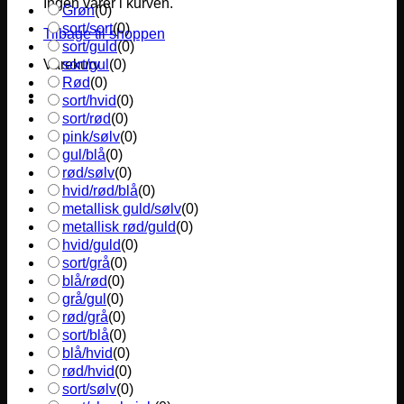
Ingen varer i kurven.
Grøn
(
0
)
sort/sort
(
0
)
Tilbage til shoppen
sort/guld
(
0
)
sort/gul
(
0
)
Varekurv
Rød
(
0
)
sort/hvid
(
0
)
sort/rød
(
0
)
pink/sølv
(
0
)
gul/blå
(
0
)
rød/sølv
(
0
)
hvid/rød/blå
(
0
)
metallisk guld/sølv
(
0
)
metallisk rød/guld
(
0
)
hvid/guld
(
0
)
sort/grå
(
0
)
blå/rød
(
0
)
grå/gul
(
0
)
rød/grå
(
0
)
sort/blå
(
0
)
blå/hvid
(
0
)
rød/hvid
(
0
)
sort/sølv
(
0
)