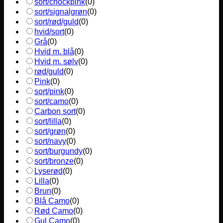
sort/chockpink
(
0
)
sort/signalgrøn
(
0
)
sort/rød/guld
(
0
)
hvid/sort
(
0
)
Grå
(
0
)
Hvid m. blå
(
0
)
Hvid m. sølv
(
0
)
rød/guld
(
0
)
Pink
(
0
)
sort/pink
(
0
)
sort/camo
(
0
)
Carbon sort
(
0
)
sort/lilla
(
0
)
sort/grøn
(
0
)
sort/navy
(
0
)
sort/burgundy
(
0
)
sort/bronze
(
0
)
Lyserød
(
0
)
Lilla
(
0
)
Brun
(
0
)
Blå Camo
(
0
)
Rød Camo
(
0
)
Gul Camo
(
0
)