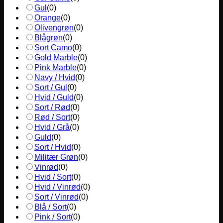
Gul
(
0
)
Orange
(
0
)
Olivengrøn
(
0
)
Blågrøn
(
0
)
Sort Camo
(
0
)
Gold Marble
(
0
)
Pink Marble
(
0
)
Navy / Hvid
(
0
)
Sort / Gul
(
0
)
Hvid / Guld
(
0
)
Sort / Rød
(
0
)
Rød / Sort
(
0
)
Hvid / Grå
(
0
)
Guld
(
0
)
Sort / Hvid
(
0
)
Militær Grøn
(
0
)
Vinrød
(
0
)
Hvid / Sort
(
0
)
Hvid / Vinrød
(
0
)
Sort / Vinrød
(
0
)
Blå / Sort
(
0
)
Pink / Sort
(
0
)