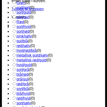
Ingen varer i kurven.
Grøn
(
0
)
sort/sort
(
0
)
Tilbage til shoppen
sort/guld
(
0
)
sort/gul
(
0
)
Varekurv
Rød
(
0
)
sort/hvid
(
0
)
sort/rød
(
0
)
pink/sølv
(
0
)
gul/blå
(
0
)
rød/sølv
(
0
)
hvid/rød/blå
(
0
)
metallisk guld/sølv
(
0
)
metallisk rød/guld
(
0
)
hvid/guld
(
0
)
sort/grå
(
0
)
blå/rød
(
0
)
grå/gul
(
0
)
rød/grå
(
0
)
sort/blå
(
0
)
blå/hvid
(
0
)
rød/hvid
(
0
)
sort/sølv
(
0
)