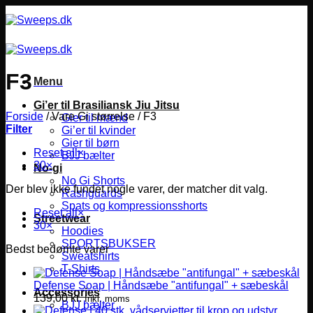
Fortsæt
til
indhold
F3
Menu
Gi’er til Brasiliansk Jiu Jitsu
Forside
/
Vare Gi størrelse
/
F3
Gier til mænd
Filter
Gi’er til kvinder
Gier til børn
Reset all
×
BJJ bælter
30
×
No-gi
No Gi Shorts
Der blev ikke fundet nogle varer, der matcher dit valg.
Rashguards
Spats og kompressionsshorts
Reset all
×
Streetwear
30
×
Hoodies
SPORTSBUKSER
Bedst bedømte varer
Sweatshirts
T-Shirts
Defense Soap | Håndsæbe "antifungal" + sæbeskål
Accessories
139,00
kr.
Inkl. moms
BJJ bælter