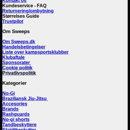
Kontakt os
Kundeservice - FAQ
Returnering/ombytning
Størrelses Guide
Trustpilot
Om Sweeps
Om Sweeps.dk
Handelsbetingelser
Liste over kampsportsklubber
Klubaftale
Sponsorater
Cookie politik
Privatlivspolitik
Kategorier
No-Gi
Braziliansk Jiu-Jitsu
Accesories
Brands
Rashguards
No-gi shorts
Tandbeskyttere
Skridtbeskytter