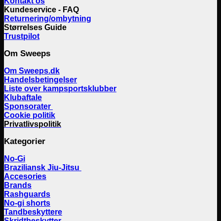
Kontakt os
Kundeservice - FAQ
Returnering/ombytning
Størrelses Guide
Trustpilot
Om Sweeps
Om Sweeps.dk
Handelsbetingelser
Liste over kampsportsklubber
Klubaftale
Sponsorater
Cookie politik
Privatlivspolitik
Kategorier
No-Gi
Braziliansk Jiu-Jitsu
Accesories
Brands
Rashguards
No-gi shorts
Tandbeskyttere
Skridtbeskytter