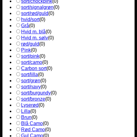
sort/chockpink
(
0
)
sort/signalgrøn
(
0
)
sort/rød/guld
(
0
)
hvid/sort
(
0
)
Grå
(
0
)
Hvid m. blå
(
0
)
Hvid m. sølv
(
0
)
rød/guld
(
0
)
Pink
(
0
)
sort/pink
(
0
)
sort/camo
(
0
)
Carbon sort
(
0
)
sort/lilla
(
0
)
sort/grøn
(
0
)
sort/navy
(
0
)
sort/burgundy
(
0
)
sort/bronze
(
0
)
Lyserød
(
0
)
Lilla
(
0
)
Brun
(
0
)
Blå Camo
(
0
)
Rød Camo
(
0
)
Gul Camo
(
0
)