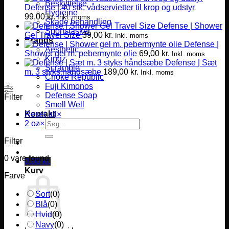
Beskyttelse
Defense | 40 stk. vådservietter til krop og udstyr
Hygiejne
99,00
kr.
Inkl. moms
Skade behandling
Defense | Shower
Sportstasker
Gel Travel Size
39,00
kr.
Inkl. moms
Brands
Defense |
Aesthetic
Shower gel m. pebermynte olie
69,00
kr.
Inkl. moms
Kingz
Defense | Sæt
Scramble
m. 3 styks håndsæbe
189,00
kr.
Inkl. moms
Choke Republic
Fuji Kimonos
Defense Soap
Filter
Smell Well
Kontakt
Reset all
×
Søg
2 oz
×
efter:
Filter
0
vare found
0,00
kr.
Kurv
Farve
Sort
(
0
)
Blå
(
0
)
Hvid
(
0
)
Navy
(
0
)