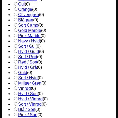
Gul
(
0
)
Orange
(
0
)
Olivengrøn
(
0
)
Blågrøn
(
0
)
Sort Camo
(
0
)
Gold Marble
(
0
)
Pink Marble
(
0
)
Navy / Hvid
(
0
)
Sort / Gul
(
0
)
Hvid / Guld
(
0
)
Sort / Rød
(
0
)
Rød / Sort
(
0
)
Hvid / Grå
(
0
)
Guld
(
0
)
Sort / Hvid
(
0
)
Militær Grøn
(
0
)
Vinrød
(
0
)
Hvid / Sort
(
0
)
Hvid / Vinrød
(
0
)
Sort / Vinrød
(
0
)
Blå / Sort
(
0
)
Pink / Sort
(
0
)