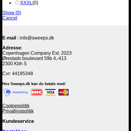
XXXL
(
0
)
Show
(
0
)
Cancel
E-mail
: info@sweeps.dk
Adresse
:
Copenhagen Company Est. 2023
Ørestads boulevard 59b 4,-413
2300 Kbh S
Cvr: 44195348
Hos Sweeps.dk kan du betale med:
Cookiepolitik
Privatlivspolitik
Kundeservice