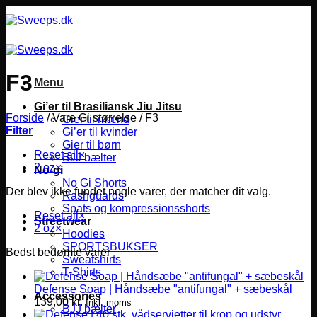
Fortsæt
til
indhold
F3
Menu
Gi’er til Brasiliansk Jiu Jitsu
Forside
/
Vare Gi størrelse
/
F3
Gier til mænd
Filter
Gi’er til kvinder
Gier til børn
Reset all
×
BJJ bælter
2 oz
×
No-gi
No Gi Shorts
Der blev ikke fundet nogle varer, der matcher dit valg.
Rashguards
Spats og kompressionsshorts
Reset all
×
Streetwear
2 oz
×
Hoodies
SPORTSBUKSER
Bedst bedømte varer
Sweatshirts
T-Shirts
Defense Soap | Håndsæbe "antifungal" + sæbeskål
Accessories
139,00
kr.
Inkl. moms
BJJ bælter