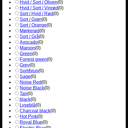
Hvid / Sort / Oliven
(
0
)
Hvid / Sort / Vinrød
(
0
)
Sort / Hvid / Rød
(
0
)
Sort / Grøn
(
0
)
Sort / Orange
(
0
)
Mørkerød
(
0
)
Sort / Grå
(
0
)
Avocado
(
0
)
Maroon
(
0
)
Green
(
0
)
Forrest green
(
0
)
Grey
(
0
)
Sort/brun
(
0
)
Sage
(
0
)
Noise Red
(
0
)
Noise Black
(
0
)
Tan
(
0
)
black
(
0
)
Lyseblå
(
0
)
Charcoal black
(
0
)
Hot Pink
(
0
)
Royal Blue
(
0
)
Electric Blue
(
0
)