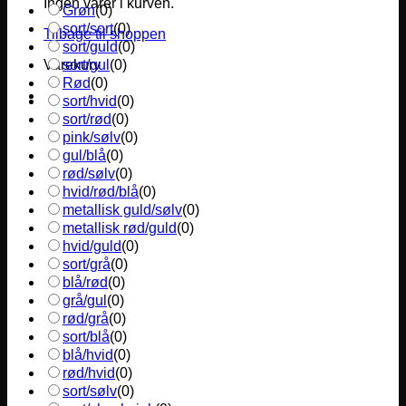
Ingen varer i kurven.
Grøn
(
0
)
sort/sort
(
0
)
Tilbage til shoppen
sort/guld
(
0
)
sort/gul
(
0
)
Varekurv
Rød
(
0
)
sort/hvid
(
0
)
sort/rød
(
0
)
pink/sølv
(
0
)
gul/blå
(
0
)
rød/sølv
(
0
)
hvid/rød/blå
(
0
)
metallisk guld/sølv
(
0
)
metallisk rød/guld
(
0
)
hvid/guld
(
0
)
sort/grå
(
0
)
blå/rød
(
0
)
grå/gul
(
0
)
rød/grå
(
0
)
sort/blå
(
0
)
blå/hvid
(
0
)
rød/hvid
(
0
)
sort/sølv
(
0
)