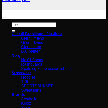
Søg
efter:
Gi’er til Brasiliansk Jiu Jitsu
Gier til mænd
Gi’er til kvinder
Gier til børn
BJJ bælter
No-gi
No Gi Shorts
Rashguards
Spats og kompressionsshorts
Streetwear
Hoodies
T-Shirts
SPORTSBUKSER
Sweatshirts
Brands
Aesthetic
Kingz
Scramble