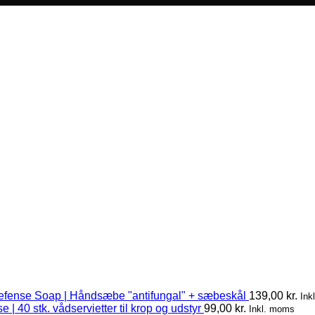
efense Soap | Håndsæbe "antifungal" + sæbeskål
139,00
kr.
Ink
 | 40 stk. vådservietter til krop og udstyr
99,00
kr.
Inkl. moms