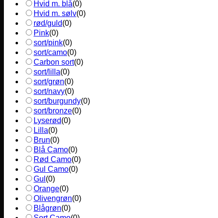
Hvid m. blå
(
0
)
Hvid m. sølv
(
0
)
rød/guld
(
0
)
Pink
(
0
)
sort/pink
(
0
)
sort/camo
(
0
)
Carbon sort
(
0
)
sort/lilla
(
0
)
sort/grøn
(
0
)
sort/navy
(
0
)
sort/burgundy
(
0
)
sort/bronze
(
0
)
Lyserød
(
0
)
Lilla
(
0
)
Brun
(
0
)
Blå Camo
(
0
)
Rød Camo
(
0
)
Gul Camo
(
0
)
Gul
(
0
)
Orange
(
0
)
Olivengrøn
(
0
)
Blågrøn
(
0
)
Sort Camo
(
0
)