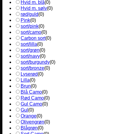
Hvid m. blå
(
0
)
Hvid m. sølv
(
0
)
rød/guld
(
0
)
Pink
(
0
)
sort/pink
(
0
)
sort/camo
(
0
)
Carbon sort
(
0
)
sort/lilla
(
0
)
sort/grøn
(
0
)
sort/navy
(
0
)
sort/burgundy
(
0
)
sort/bronze
(
0
)
Lyserød
(
0
)
Lilla
(
0
)
Brun
(
0
)
Blå Camo
(
0
)
Rød Camo
(
0
)
Gul Camo
(
0
)
Gul
(
0
)
Orange
(
0
)
Olivengrøn
(
0
)
Blågrøn
(
0
)
Sort Camo
(
0
)