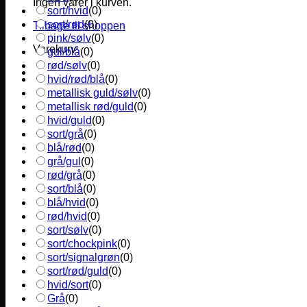
Ingen varer i kurven.
sort/hvid
(
0
)
sort/rød
(
0
)
Tilbage til shoppen
pink/sølv
(
0
)
Varekurv
gul/blå
(
0
)
rød/sølv
(
0
)
hvid/rød/blå
(
0
)
metallisk guld/sølv
(
0
)
metallisk rød/guld
(
0
)
hvid/guld
(
0
)
sort/grå
(
0
)
blå/rød
(
0
)
grå/gul
(
0
)
rød/grå
(
0
)
sort/blå
(
0
)
blå/hvid
(
0
)
rød/hvid
(
0
)
sort/sølv
(
0
)
sort/chockpink
(
0
)
sort/signalgrøn
(
0
)
sort/rød/guld
(
0
)
hvid/sort
(
0
)
Grå
(
0
)