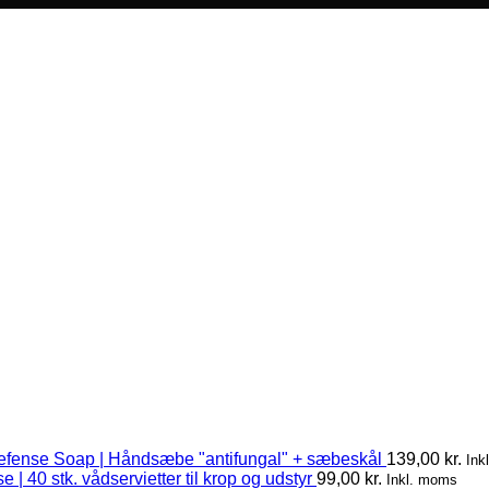
efense Soap | Håndsæbe "antifungal" + sæbeskål
139,00
kr.
Ink
 | 40 stk. vådservietter til krop og udstyr
99,00
kr.
Inkl. moms