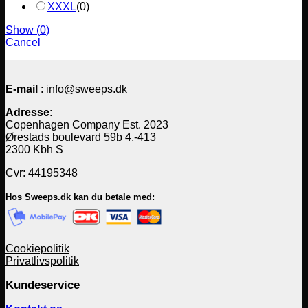
XXXL
(
0
)
Show
(
0
)
Cancel
E-mail
: info@sweeps.dk
Adresse
:
Copenhagen Company Est. 2023
Ørestads boulevard 59b 4,-413
2300 Kbh S
Cvr: 44195348
Hos Sweeps.dk kan du betale med:
Cookiepolitik
Privatlivspolitik
Kundeservice