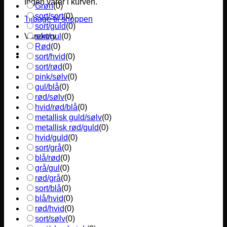
Ingen varer i kurven.
Grøn
(
0
)
sort/sort
(
0
)
Tilbage til shoppen
sort/guld
(
0
)
sort/gul
(
0
)
Varekurv
Rød
(
0
)
sort/hvid
(
0
)
sort/rød
(
0
)
pink/sølv
(
0
)
gul/blå
(
0
)
rød/sølv
(
0
)
hvid/rød/blå
(
0
)
metallisk guld/sølv
(
0
)
metallisk rød/guld
(
0
)
hvid/guld
(
0
)
sort/grå
(
0
)
blå/rød
(
0
)
grå/gul
(
0
)
rød/grå
(
0
)
sort/blå
(
0
)
blå/hvid
(
0
)
rød/hvid
(
0
)
sort/sølv
(
0
)