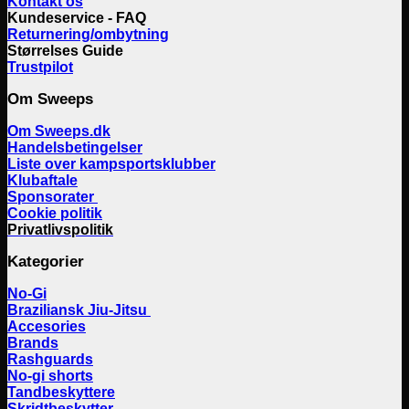
Kontakt os
Kundeservice - FAQ
Returnering/ombytning
Størrelses Guide
Trustpilot
Om Sweeps
Om Sweeps.dk
Handelsbetingelser
Liste over kampsportsklubber
Klubaftale
Sponsorater
Cookie politik
Privatlivspolitik
Kategorier
No-Gi
Braziliansk Jiu-Jitsu
Accesories
Brands
Rashguards
No-gi shorts
Tandbeskyttere
Skridtbeskytter