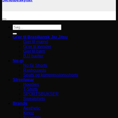
Søg
efter:
Gi’er til Brasiliansk Jiu Jitsu
Gier til mænd
Gi’er til kvinder
Gier til børn
BJJ bælter
No-gi
No Gi Shorts
Rashguards
Spats og kompressionsshorts
Streetwear
Hoodies
T-Shirts
SPORTSBUKSER
Sweatshirts
Brands
Aesthetic
Kingz
Scramble