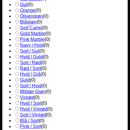
Gul
(
0
)
Orange
(
0
)
Olivengrøn
(
0
)
Blågrøn
(
0
)
Sort Camo
(
0
)
Gold Marble
(
0
)
Pink Marble
(
0
)
Navy / Hvid
(
0
)
Sort / Gul
(
0
)
Hvid / Guld
(
0
)
Sort / Rød
(
0
)
Rød / Sort
(
0
)
Hvid / Grå
(
0
)
Guld
(
0
)
Sort / Hvid
(
0
)
Militær Grøn
(
0
)
Vinrød
(
0
)
Hvid / Sort
(
0
)
Hvid / Vinrød
(
0
)
Sort / Vinrød
(
0
)
Blå / Sort
(
0
)
Pink / Sort
(
0
)