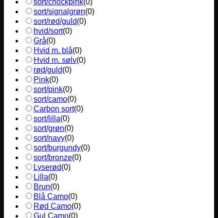
sort/chockpink
(
0
)
sort/signalgrøn
(
0
)
sort/rød/guld
(
0
)
hvid/sort
(
0
)
Grå
(
0
)
Hvid m. blå
(
0
)
Hvid m. sølv
(
0
)
rød/guld
(
0
)
Pink
(
0
)
sort/pink
(
0
)
sort/camo
(
0
)
Carbon sort
(
0
)
sort/lilla
(
0
)
sort/grøn
(
0
)
sort/navy
(
0
)
sort/burgundy
(
0
)
sort/bronze
(
0
)
Lyserød
(
0
)
Lilla
(
0
)
Brun
(
0
)
Blå Camo
(
0
)
Rød Camo
(
0
)
Gul Camo
(
0
)