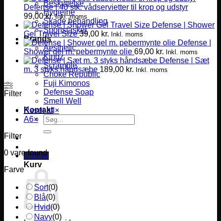
Beskyttelse
Defense | 40 stk. vådservietter til krop og udstyr
Hygiejne
99,00
kr.
Inkl. moms
Skade behandling
Defense | Shower
Sportstasker
Gel Travel Size
39,00
kr.
Inkl. moms
Brands
Defense |
Aesthetic
Shower gel m. pebermynte olie
69,00
kr.
Inkl. moms
Kingz
Defense | Sæt
Scramble
m. 3 styks håndsæbe
189,00
kr.
Inkl. moms
Choke Republic
Fuji Kimonos
Defense Soap
Filter
Smell Well
Kontakt
Reset all
×
Søg
A6
×
efter:
Filter
0
vare found
0,00
kr.
Kurv
Farve
Sort
(
0
)
Blå
(
0
)
Hvid
(
0
)
Navy
(
0
)