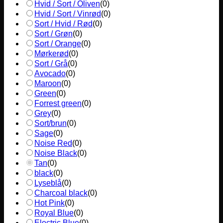
Hvid / Sort / Oliven
(
0
)
Hvid / Sort / Vinrød
(
0
)
Sort / Hvid / Rød
(
0
)
Sort / Grøn
(
0
)
Sort / Orange
(
0
)
Mørkerød
(
0
)
Sort / Grå
(
0
)
Avocado
(
0
)
Maroon
(
0
)
Green
(
0
)
Forrest green
(
0
)
Grey
(
0
)
Sort/brun
(
0
)
Sage
(
0
)
Noise Red
(
0
)
Noise Black
(
0
)
Tan
(
0
)
black
(
0
)
Lyseblå
(
0
)
Charcoal black
(
0
)
Hot Pink
(
0
)
Royal Blue
(
0
)
Electric Blue
(
0
)