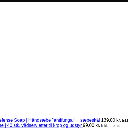
efense Soap | Håndsæbe "antifungal" + sæbeskål
139,00
kr.
Ink
 | 40 stk. vådservietter til krop og udstyr
99,00
kr.
Inkl. moms