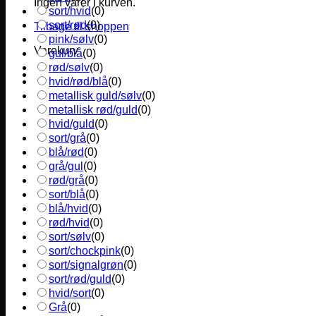
Ingen varer i kurven.
sort/hvid
(
0
)
sort/rød
(
0
)
Tilbage til shoppen
pink/sølv
(
0
)
Varekurv
gul/blå
(
0
)
rød/sølv
(
0
)
hvid/rød/blå
(
0
)
metallisk guld/sølv
(
0
)
metallisk rød/guld
(
0
)
hvid/guld
(
0
)
sort/grå
(
0
)
blå/rød
(
0
)
grå/gul
(
0
)
rød/grå
(
0
)
sort/blå
(
0
)
blå/hvid
(
0
)
rød/hvid
(
0
)
sort/sølv
(
0
)
sort/chockpink
(
0
)
sort/signalgrøn
(
0
)
sort/rød/guld
(
0
)
hvid/sort
(
0
)
Grå
(
0
)