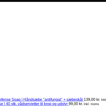
efense Soap | Håndsæbe "antifungal" + sæbeskål
139,00
kr.
Ink
 | 40 stk. vådservietter til krop og udstyr
99,00
kr.
Inkl. moms