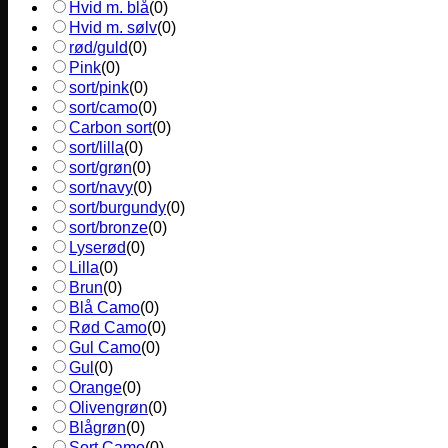
Hvid m. blå
(
0
)
Hvid m. sølv
(
0
)
rød/guld
(
0
)
Pink
(
0
)
sort/pink
(
0
)
sort/camo
(
0
)
Carbon sort
(
0
)
sort/lilla
(
0
)
sort/grøn
(
0
)
sort/navy
(
0
)
sort/burgundy
(
0
)
sort/bronze
(
0
)
Lyserød
(
0
)
Lilla
(
0
)
Brun
(
0
)
Blå Camo
(
0
)
Rød Camo
(
0
)
Gul Camo
(
0
)
Gul
(
0
)
Orange
(
0
)
Olivengrøn
(
0
)
Blågrøn
(
0
)
Sort Camo
(
0
)