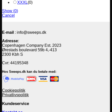
XXXL
(
0
)
Show
(
0
)
Cancel
E-mail
: info@sweeps.dk
Adresse
:
Copenhagen Company Est. 2023
Ørestads boulevard 59b 4,-413
2300 Kbh S
Cvr: 44195348
Hos Sweeps.dk kan du betale med:
Cookiepolitik
Privatlivspolitik
Kundeservice