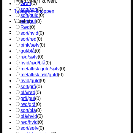
Ingen varer i kurven.
Grøn
(
0
)
sort/sort
(
0
)
Tilbage til shoppen
sort/guld
(
0
)
sort/gul
(
0
)
Varekurv
Rød
(
0
)
sort/hvid
(
0
)
sort/rød
(
0
)
pink/sølv
(
0
)
gul/blå
(
0
)
rød/sølv
(
0
)
hvid/rød/blå
(
0
)
metallisk guld/sølv
(
0
)
metallisk rød/guld
(
0
)
hvid/guld
(
0
)
sort/grå
(
0
)
blå/rød
(
0
)
grå/gul
(
0
)
rød/grå
(
0
)
sort/blå
(
0
)
blå/hvid
(
0
)
rød/hvid
(
0
)
sort/sølv
(
0
)