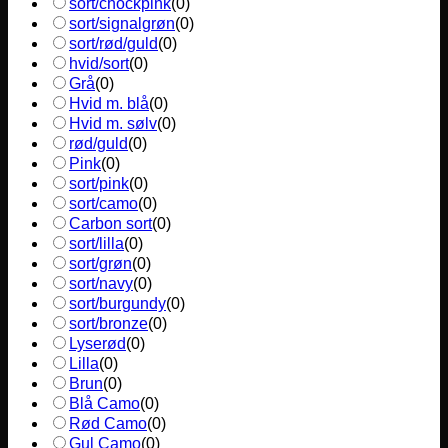
sort/chockpink
(
0
)
sort/signalgrøn
(
0
)
sort/rød/guld
(
0
)
hvid/sort
(
0
)
Grå
(
0
)
Hvid m. blå
(
0
)
Hvid m. sølv
(
0
)
rød/guld
(
0
)
Pink
(
0
)
sort/pink
(
0
)
sort/camo
(
0
)
Carbon sort
(
0
)
sort/lilla
(
0
)
sort/grøn
(
0
)
sort/navy
(
0
)
sort/burgundy
(
0
)
sort/bronze
(
0
)
Lyserød
(
0
)
Lilla
(
0
)
Brun
(
0
)
Blå Camo
(
0
)
Rød Camo
(
0
)
Gul Camo
(
0
)