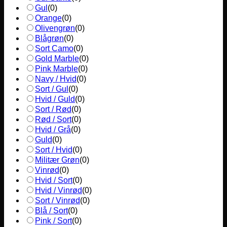
Gul
(
0
)
Orange
(
0
)
Olivengrøn
(
0
)
Blågrøn
(
0
)
Sort Camo
(
0
)
Gold Marble
(
0
)
Pink Marble
(
0
)
Navy / Hvid
(
0
)
Sort / Gul
(
0
)
Hvid / Guld
(
0
)
Sort / Rød
(
0
)
Rød / Sort
(
0
)
Hvid / Grå
(
0
)
Guld
(
0
)
Sort / Hvid
(
0
)
Militær Grøn
(
0
)
Vinrød
(
0
)
Hvid / Sort
(
0
)
Hvid / Vinrød
(
0
)
Sort / Vinrød
(
0
)
Blå / Sort
(
0
)
Pink / Sort
(
0
)