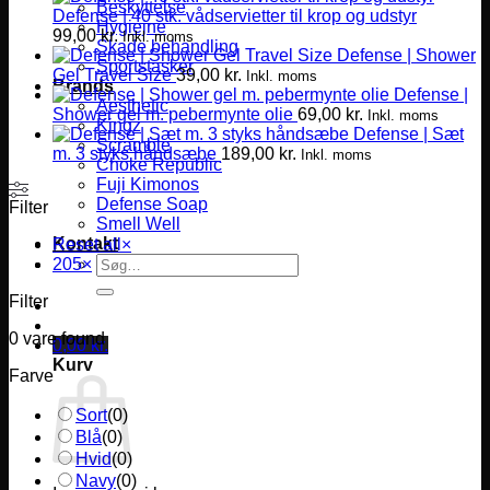
Beskyttelse
Defense | 40 stk. vådservietter til krop og udstyr
Hygiejne
99,00
kr.
Inkl. moms
Skade behandling
Defense | Shower
Sportstasker
Gel Travel Size
39,00
kr.
Inkl. moms
Brands
Defense |
Aesthetic
Shower gel m. pebermynte olie
69,00
kr.
Inkl. moms
Kingz
Defense | Sæt
Scramble
m. 3 styks håndsæbe
189,00
kr.
Inkl. moms
Choke Republic
Fuji Kimonos
Defense Soap
Filter
Smell Well
Kontakt
Reset all
×
Søg
205
×
efter:
Filter
0
vare found
0,00
kr.
Kurv
Farve
Sort
(
0
)
Blå
(
0
)
Hvid
(
0
)
Navy
(
0
)