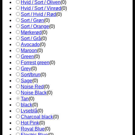
Hvid / Sort / Oliven
(
0
)
Hvid / Sort / Vinrød
(
0
)
Sort / Hvid / Rød
(
0
)
Sort / Grøn
(
0
)
Sort / Orange
(
0
)
Mørkerød
(
0
)
Sort / Grå
(
0
)
Avocado
(
0
)
Maroon
(
0
)
Green
(
0
)
Forrest green
(
0
)
Grey
(
0
)
Sort/brun
(
0
)
Sage
(
0
)
Noise Red
(
0
)
Noise Black
(
0
)
Tan
(
0
)
black
(
0
)
Lyseblå
(
0
)
Charcoal black
(
0
)
Hot Pink
(
0
)
Royal Blue
(
0
)
Electric Blue
(
0
)