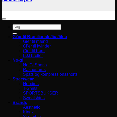
Søg
efter:
Gi’er til Brasiliansk Jiu Jitsu
Gier til mænd
Gi’er til kvinder
Gier til børn
BJJ bælter
No-gi
No Gi Shorts
Rashguards
Spats og kompressionsshorts
Streetwear
Hoodies
T-Shirts
SPORTSBUKSER
Sweatshirts
Brands
Aesthetic
Kingz
Scramble