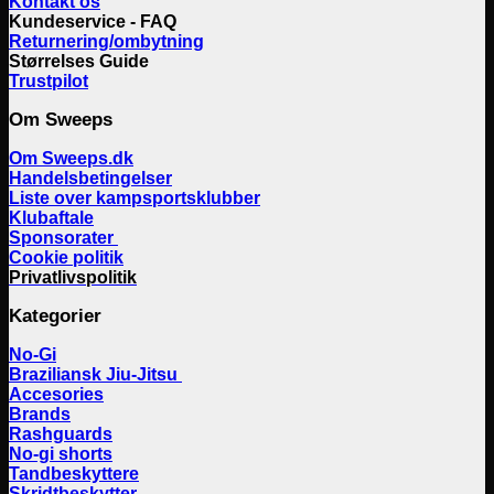
Kontakt os
Kundeservice - FAQ
Returnering/ombytning
Størrelses Guide
Trustpilot
Om Sweeps
Om Sweeps.dk
Handelsbetingelser
Liste over kampsportsklubber
Klubaftale
Sponsorater
Cookie politik
Privatlivspolitik
Kategorier
No-Gi
Braziliansk Jiu-Jitsu
Accesories
Brands
Rashguards
No-gi shorts
Tandbeskyttere
Skridtbeskytter