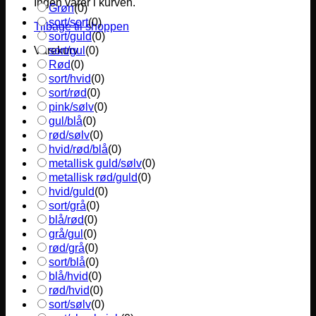
Ingen varer i kurven.
Grøn
(
0
)
sort/sort
(
0
)
Tilbage til shoppen
sort/guld
(
0
)
sort/gul
(
0
)
Varekurv
Rød
(
0
)
sort/hvid
(
0
)
sort/rød
(
0
)
pink/sølv
(
0
)
gul/blå
(
0
)
rød/sølv
(
0
)
hvid/rød/blå
(
0
)
metallisk guld/sølv
(
0
)
metallisk rød/guld
(
0
)
hvid/guld
(
0
)
sort/grå
(
0
)
blå/rød
(
0
)
grå/gul
(
0
)
rød/grå
(
0
)
sort/blå
(
0
)
blå/hvid
(
0
)
rød/hvid
(
0
)
sort/sølv
(
0
)