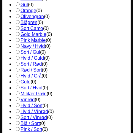
Gul
(
0
)
Orange
(
0
)
Olivengrøn
(
0
)
Blågrøn
(
0
)
Sort Camo
(
0
)
Gold Marble
(
0
)
Pink Marble
(
0
)
Navy / Hvid
(
0
)
Sort / Gul
(
0
)
Hvid / Guld
(
0
)
Sort / Rød
(
0
)
Rød / Sort
(
0
)
Hvid / Grå
(
0
)
Guld
(
0
)
Sort / Hvid
(
0
)
Militær Grøn
(
0
)
Vinrød
(
0
)
Hvid / Sort
(
0
)
Hvid / Vinrød
(
0
)
Sort / Vinrød
(
0
)
Blå / Sort
(
0
)
Pink / Sort
(
0
)