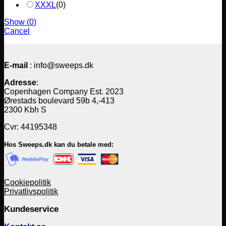
XXXL
(
0
)
Show
(
0
)
Cancel
E-mail
: info@sweeps.dk
Adresse
:
Copenhagen Company Est. 2023
Ørestads boulevard 59b 4,-413
2300 Kbh S
Cvr: 44195348
Hos Sweeps.dk kan du betale med:
Cookiepolitik
Privatlivspolitik
Kundeservice