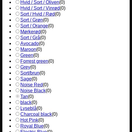
Hvid / Sort / Oliven
(
0
)
Hvid / Sort / Vinrød
(
0
)
Sort / Hvid / Rød
(
0
)
Sort / Grøn
(
0
)
Sort / Orange
(
0
)
Mørkerød
(
0
)
Sort / Grå
(
0
)
Avocado
(
0
)
Maroon
(
0
)
Green
(
0
)
Forrest green
(
0
)
Grey
(
0
)
Sort/brun
(
0
)
Sage
(
0
)
Noise Red
(
0
)
Noise Black
(
0
)
Tan
(
0
)
black
(
0
)
Lyseblå
(
0
)
Charcoal black
(
0
)
Hot Pink
(
0
)
Royal Blue
(
0
)
Electric Blue
(
0
)