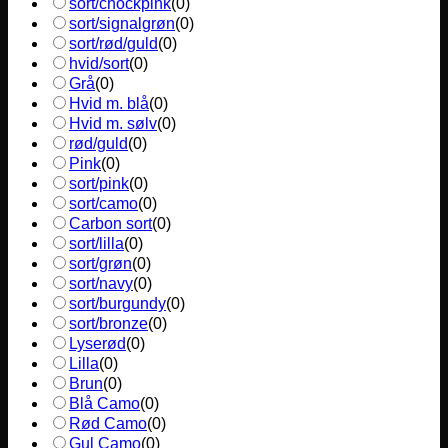
sort/chockpink
(
0
)
sort/signalgrøn
(
0
)
sort/rød/guld
(
0
)
hvid/sort
(
0
)
Grå
(
0
)
Hvid m. blå
(
0
)
Hvid m. sølv
(
0
)
rød/guld
(
0
)
Pink
(
0
)
sort/pink
(
0
)
sort/camo
(
0
)
Carbon sort
(
0
)
sort/lilla
(
0
)
sort/grøn
(
0
)
sort/navy
(
0
)
sort/burgundy
(
0
)
sort/bronze
(
0
)
Lyserød
(
0
)
Lilla
(
0
)
Brun
(
0
)
Blå Camo
(
0
)
Rød Camo
(
0
)
Gul Camo
(
0
)