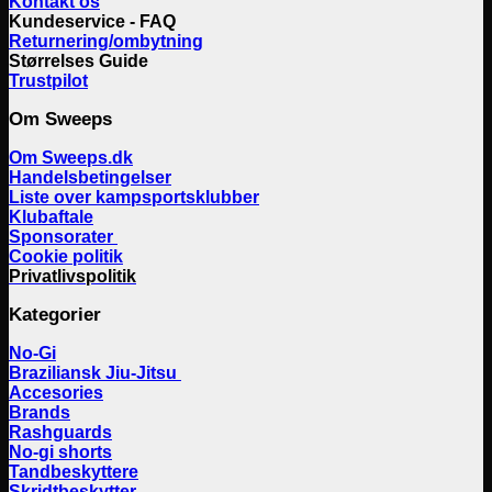
Kontakt os
Kundeservice - FAQ
Returnering/ombytning
Størrelses Guide
Trustpilot
Om Sweeps
Om Sweeps.dk
Handelsbetingelser
Liste over kampsportsklubber
Klubaftale
Sponsorater
Cookie politik
Privatlivspolitik
Kategorier
No-Gi
Braziliansk Jiu-Jitsu
Accesories
Brands
Rashguards
No-gi shorts
Tandbeskyttere
Skridtbeskytter