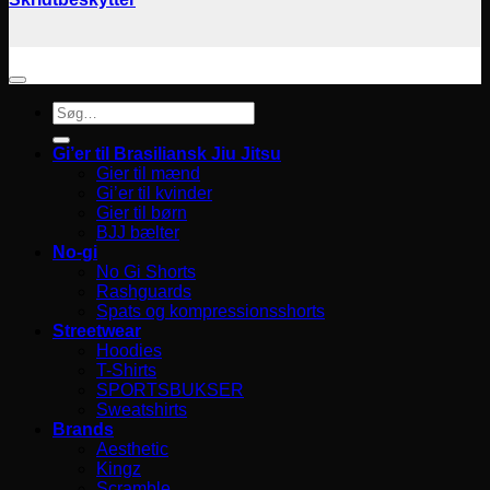
Søg
efter:
Gi’er til Brasiliansk Jiu Jitsu
Gier til mænd
Gi’er til kvinder
Gier til børn
BJJ bælter
No-gi
No Gi Shorts
Rashguards
Spats og kompressionsshorts
Streetwear
Hoodies
T-Shirts
SPORTSBUKSER
Sweatshirts
Brands
Aesthetic
Kingz
Scramble