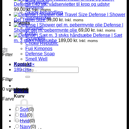
Beskyttelse
Defense | 40 stk. vådservietter til krop og udstyr
Hygiejne
99,00
kr.
Inkl. moms
Skade behandling
Defense | Shower
Sportstasker
Gel Travel Size
39,00
kr.
Inkl. moms
Brands
Defense |
Aesthetic
Shower gel m. pebermynte olie
69,00
kr.
Inkl. moms
Kingz
Defense | Sæt
Scramble
m. 3 styks håndsæbe
189,00
kr.
Inkl. moms
Choke Republic
Fuji Kimonos
Defense Soap
Filter
Smell Well
Kontakt
Reset all
×
Søg
180 cm
×
efter:
Filter
0
vare found
0,00
kr.
Kurv
Farve
Sort
(
0
)
Blå
(
0
)
Hvid
(
0
)
Navy
(
0
)