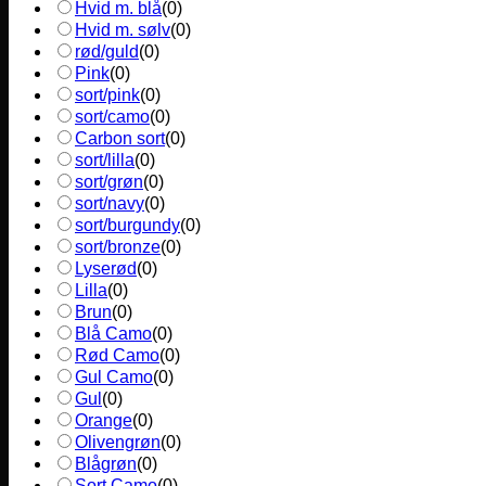
Hvid m. blå
(
0
)
Hvid m. sølv
(
0
)
rød/guld
(
0
)
Pink
(
0
)
sort/pink
(
0
)
sort/camo
(
0
)
Carbon sort
(
0
)
sort/lilla
(
0
)
sort/grøn
(
0
)
sort/navy
(
0
)
sort/burgundy
(
0
)
sort/bronze
(
0
)
Lyserød
(
0
)
Lilla
(
0
)
Brun
(
0
)
Blå Camo
(
0
)
Rød Camo
(
0
)
Gul Camo
(
0
)
Gul
(
0
)
Orange
(
0
)
Olivengrøn
(
0
)
Blågrøn
(
0
)
Sort Camo
(
0
)