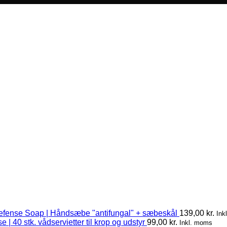
efense Soap | Håndsæbe "antifungal" + sæbeskål
139,00
kr.
Ink
 | 40 stk. vådservietter til krop og udstyr
99,00
kr.
Inkl. moms