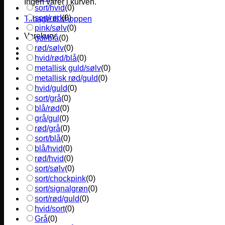
Ingen varer i kurven.
sort/hvid
(
0
)
sort/rød
(
0
)
Tilbage til shoppen
pink/sølv
(
0
)
Varekurv
gul/blå
(
0
)
rød/sølv
(
0
)
hvid/rød/blå
(
0
)
metallisk guld/sølv
(
0
)
metallisk rød/guld
(
0
)
hvid/guld
(
0
)
sort/grå
(
0
)
blå/rød
(
0
)
grå/gul
(
0
)
rød/grå
(
0
)
sort/blå
(
0
)
blå/hvid
(
0
)
rød/hvid
(
0
)
sort/sølv
(
0
)
sort/chockpink
(
0
)
sort/signalgrøn
(
0
)
sort/rød/guld
(
0
)
hvid/sort
(
0
)
Grå
(
0
)