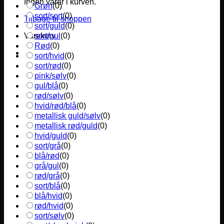
Ingen varer i kurven.
Grøn
(
0
)
sort/sort
(
0
)
Tilbage til shoppen
sort/guld
(
0
)
sort/gul
(
0
)
Varekurv
Rød
(
0
)
sort/hvid
(
0
)
sort/rød
(
0
)
pink/sølv
(
0
)
gul/blå
(
0
)
rød/sølv
(
0
)
hvid/rød/blå
(
0
)
metallisk guld/sølv
(
0
)
metallisk rød/guld
(
0
)
hvid/guld
(
0
)
sort/grå
(
0
)
blå/rød
(
0
)
grå/gul
(
0
)
rød/grå
(
0
)
sort/blå
(
0
)
blå/hvid
(
0
)
rød/hvid
(
0
)
sort/sølv
(
0
)