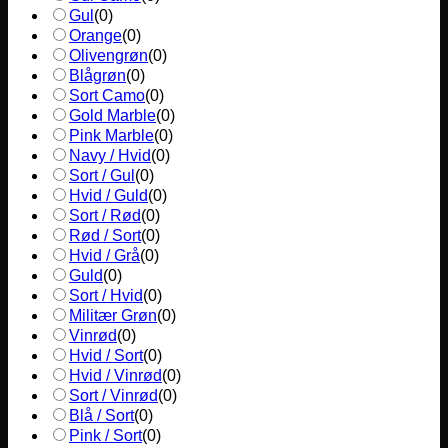
Gul
(
0
)
Orange
(
0
)
Olivengrøn
(
0
)
Blågrøn
(
0
)
Sort Camo
(
0
)
Gold Marble
(
0
)
Pink Marble
(
0
)
Navy / Hvid
(
0
)
Sort / Gul
(
0
)
Hvid / Guld
(
0
)
Sort / Rød
(
0
)
Rød / Sort
(
0
)
Hvid / Grå
(
0
)
Guld
(
0
)
Sort / Hvid
(
0
)
Militær Grøn
(
0
)
Vinrød
(
0
)
Hvid / Sort
(
0
)
Hvid / Vinrød
(
0
)
Sort / Vinrød
(
0
)
Blå / Sort
(
0
)
Pink / Sort
(
0
)