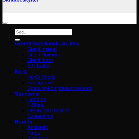
Søg
efter:
Gi’er til Brasiliansk Jiu Jitsu
Gier til mænd
Gi’er til kvinder
Gier til børn
BJJ bælter
No-gi
No Gi Shorts
Rashguards
Spats og kompressionsshorts
Streetwear
Hoodies
T-Shirts
SPORTSBUKSER
Sweatshirts
Brands
Aesthetic
Kingz
Scramble