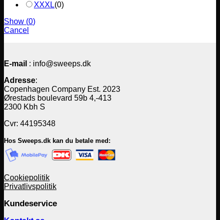
XXXL
(
0
)
Show
(
0
)
Cancel
E-mail
: info@sweeps.dk
Adresse
:
Copenhagen Company Est. 2023
Ørestads boulevard 59b 4,-413
2300 Kbh S
Cvr: 44195348
Hos Sweeps.dk kan du betale med:
Cookiepolitik
Privatlivspolitik
Kundeservice