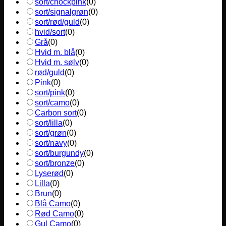
sort/chockpink
(
0
)
sort/signalgrøn
(
0
)
sort/rød/guld
(
0
)
hvid/sort
(
0
)
Grå
(
0
)
Hvid m. blå
(
0
)
Hvid m. sølv
(
0
)
rød/guld
(
0
)
Pink
(
0
)
sort/pink
(
0
)
sort/camo
(
0
)
Carbon sort
(
0
)
sort/lilla
(
0
)
sort/grøn
(
0
)
sort/navy
(
0
)
sort/burgundy
(
0
)
sort/bronze
(
0
)
Lyserød
(
0
)
Lilla
(
0
)
Brun
(
0
)
Blå Camo
(
0
)
Rød Camo
(
0
)
Gul Camo
(
0
)