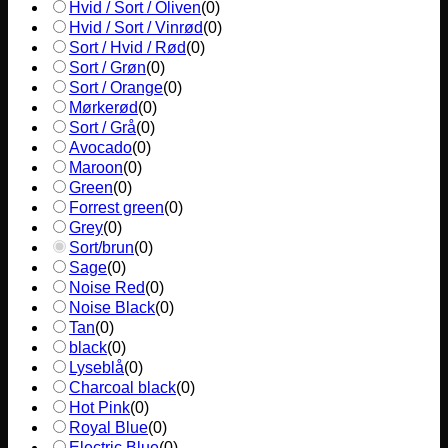
Hvid / Sort / Oliven
(
0
)
Hvid / Sort / Vinrød
(
0
)
Sort / Hvid / Rød
(
0
)
Sort / Grøn
(
0
)
Sort / Orange
(
0
)
Mørkerød
(
0
)
Sort / Grå
(
0
)
Avocado
(
0
)
Maroon
(
0
)
Green
(
0
)
Forrest green
(
0
)
Grey
(
0
)
Sort/brun
(
0
)
Sage
(
0
)
Noise Red
(
0
)
Noise Black
(
0
)
Tan
(
0
)
black
(
0
)
Lyseblå
(
0
)
Charcoal black
(
0
)
Hot Pink
(
0
)
Royal Blue
(
0
)
Electric Blue
(
0
)