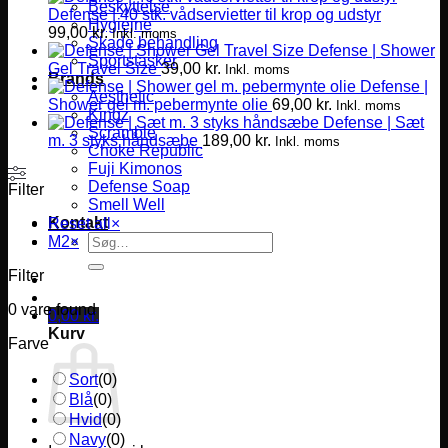
Beskyttelse
Defense | 40 stk. vådservietter til krop og udstyr
Hygiejne
99,00
kr.
Inkl. moms
Skade behandling
Defense | Shower
Sportstasker
Gel Travel Size
39,00
kr.
Inkl. moms
Brands
Defense |
Aesthetic
Shower gel m. pebermynte olie
69,00
kr.
Inkl. moms
Kingz
Defense | Sæt
Scramble
m. 3 styks håndsæbe
189,00
kr.
Inkl. moms
Choke Republic
Fuji Kimonos
Defense Soap
Filter
Smell Well
Kontakt
Reset all
×
Søg
M2
×
efter:
Filter
0
vare found
0,00
kr.
Kurv
Farve
Sort
(
0
)
Blå
(
0
)
Hvid
(
0
)
Navy
(
0
)