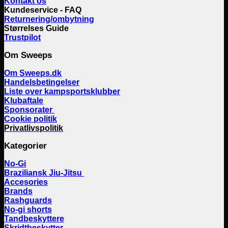
Kontakt os
Kundeservice - FAQ
Returnering/ombytning
Størrelses Guide
Trustpilot
Om Sweeps
Om Sweeps.dk
Handelsbetingelser
Liste over kampsportsklubber
Klubaftale
Sponsorater
Cookie politik
Privatlivspolitik
Kategorier
No-Gi
Braziliansk Jiu-Jitsu
Accesories
Brands
Rashguards
No-gi shorts
Tandbeskyttere
Skridtbeskytter