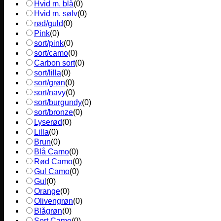
Hvid m. blå
(
0
)
Hvid m. sølv
(
0
)
rød/guld
(
0
)
Pink
(
0
)
sort/pink
(
0
)
sort/camo
(
0
)
Carbon sort
(
0
)
sort/lilla
(
0
)
sort/grøn
(
0
)
sort/navy
(
0
)
sort/burgundy
(
0
)
sort/bronze
(
0
)
Lyserød
(
0
)
Lilla
(
0
)
Brun
(
0
)
Blå Camo
(
0
)
Rød Camo
(
0
)
Gul Camo
(
0
)
Gul
(
0
)
Orange
(
0
)
Olivengrøn
(
0
)
Blågrøn
(
0
)
Sort Camo
(
0
)