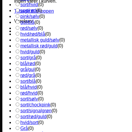
Ingen varer i kurven.
sort/hvid
(
0
)
sort/rød
(
0
)
Tilbage til shoppen
pink/sølv
(
0
)
Varekurv
gul/blå
(
0
)
rød/sølv
(
0
)
hvid/rød/blå
(
0
)
metallisk guld/sølv
(
0
)
metallisk rød/guld
(
0
)
hvid/guld
(
0
)
sort/grå
(
0
)
blå/rød
(
0
)
grå/gul
(
0
)
rød/grå
(
0
)
sort/blå
(
0
)
blå/hvid
(
0
)
rød/hvid
(
0
)
sort/sølv
(
0
)
sort/chockpink
(
0
)
sort/signalgrøn
(
0
)
sort/rød/guld
(
0
)
hvid/sort
(
0
)
Grå
(
0
)