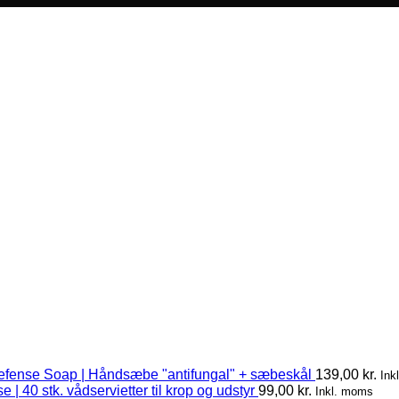
efense Soap | Håndsæbe "antifungal" + sæbeskål
139,00
kr.
Ink
 | 40 stk. vådservietter til krop og udstyr
99,00
kr.
Inkl. moms