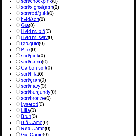
sort/chockpink
(
0
)
sort/signalgrøn
(
0
)
sort/rød/guld
(
0
)
hvid/sort
(
0
)
Grå
(
0
)
Hvid m. blå
(
0
)
Hvid m. sølv
(
0
)
rød/guld
(
0
)
Pink
(
0
)
sort/pink
(
0
)
sort/camo
(
0
)
Carbon sort
(
0
)
sort/lilla
(
0
)
sort/grøn
(
0
)
sort/navy
(
0
)
sort/burgundy
(
0
)
sort/bronze
(
0
)
Lyserød
(
0
)
Lilla
(
0
)
Brun
(
0
)
Blå Camo
(
0
)
Rød Camo
(
0
)
Gul Camo
(
0
)