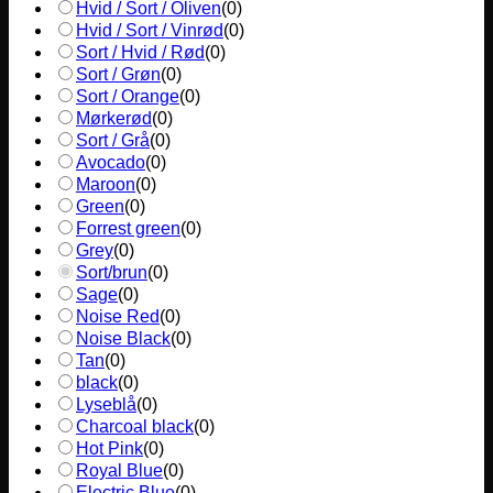
Hvid / Sort / Oliven
(
0
)
Hvid / Sort / Vinrød
(
0
)
Sort / Hvid / Rød
(
0
)
Sort / Grøn
(
0
)
Sort / Orange
(
0
)
Mørkerød
(
0
)
Sort / Grå
(
0
)
Avocado
(
0
)
Maroon
(
0
)
Green
(
0
)
Forrest green
(
0
)
Grey
(
0
)
Sort/brun
(
0
)
Sage
(
0
)
Noise Red
(
0
)
Noise Black
(
0
)
Tan
(
0
)
black
(
0
)
Lyseblå
(
0
)
Charcoal black
(
0
)
Hot Pink
(
0
)
Royal Blue
(
0
)
Electric Blue
(
0
)