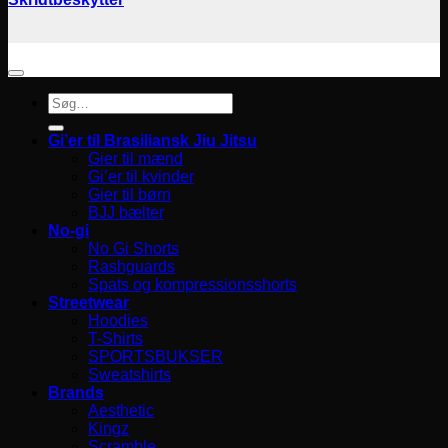
Søg
efter:
Gi’er til Brasiliansk Jiu Jitsu
Gier til mænd
Gi’er til kvinder
Gier til børn
BJJ bælter
No-gi
No Gi Shorts
Rashguards
Spats og kompressionsshorts
Streetwear
Hoodies
T-Shirts
SPORTSBUKSER
Sweatshirts
Brands
Aesthetic
Kingz
Scramble