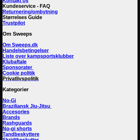
Kontakt os
Kundeservice - FAQ
Returnering/ombytning
Størrelses Guide
Trustpilot
Om Sweeps
Om Sweeps.dk
Handelsbetingelser
Liste over kampsportsklubber
Klubaftale
Sponsorater
Cookie politik
Privatlivspolitik
Kategorier
No-Gi
Braziliansk Jiu-Jitsu
Accesories
Brands
Rashguards
No-gi shorts
Tandbeskyttere
Skridtbeskytter