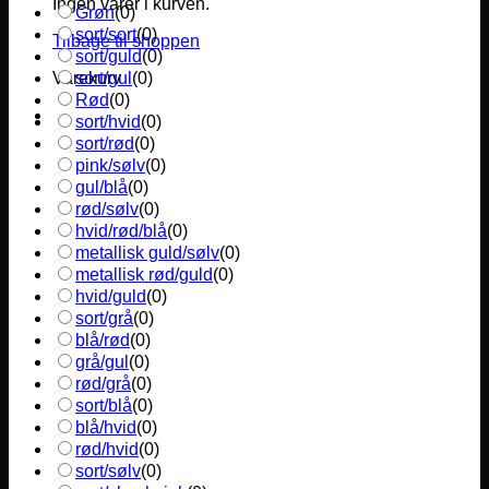
Ingen varer i kurven.
Grøn
(
0
)
sort/sort
(
0
)
Tilbage til shoppen
sort/guld
(
0
)
sort/gul
(
0
)
Varekurv
Rød
(
0
)
sort/hvid
(
0
)
sort/rød
(
0
)
pink/sølv
(
0
)
gul/blå
(
0
)
rød/sølv
(
0
)
hvid/rød/blå
(
0
)
metallisk guld/sølv
(
0
)
metallisk rød/guld
(
0
)
hvid/guld
(
0
)
sort/grå
(
0
)
blå/rød
(
0
)
grå/gul
(
0
)
rød/grå
(
0
)
sort/blå
(
0
)
blå/hvid
(
0
)
rød/hvid
(
0
)
sort/sølv
(
0
)