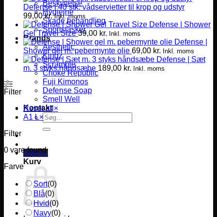
Beskyttelse
Defense | 40 stk. vådservietter til krop og udstyr
Hygiejne
99,00
kr.
Inkl. moms
Skade behandling
Defense | Shower
Sportstasker
Gel Travel Size
39,00
kr.
Inkl. moms
Brands
Defense |
Aesthetic
Shower gel m. pebermynte olie
69,00
kr.
Inkl. moms
Kingz
Defense | Sæt
Scramble
m. 3 styks håndsæbe
189,00
kr.
Inkl. moms
Choke Republic
Fuji Kimonos
Defense Soap
Filter
Smell Well
Kontakt
Reset all
×
Søg
A1 L
×
efter:
Filter
0
vare found
0,00
kr.
Kurv
Farve
Sort
(
0
)
Blå
(
0
)
Hvid
(
0
)
Navy
(
0
)