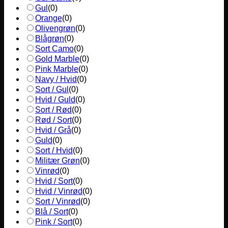
Gul
(
0
)
Orange
(
0
)
Olivengrøn
(
0
)
Blågrøn
(
0
)
Sort Camo
(
0
)
Gold Marble
(
0
)
Pink Marble
(
0
)
Navy / Hvid
(
0
)
Sort / Gul
(
0
)
Hvid / Guld
(
0
)
Sort / Rød
(
0
)
Rød / Sort
(
0
)
Hvid / Grå
(
0
)
Guld
(
0
)
Sort / Hvid
(
0
)
Militær Grøn
(
0
)
Vinrød
(
0
)
Hvid / Sort
(
0
)
Hvid / Vinrød
(
0
)
Sort / Vinrød
(
0
)
Blå / Sort
(
0
)
Pink / Sort
(
0
)