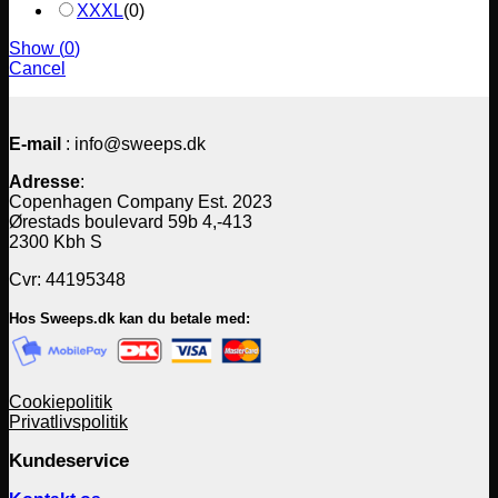
XXXL
(
0
)
Show
(
0
)
Cancel
E-mail
: info@sweeps.dk
Adresse
:
Copenhagen Company Est. 2023
Ørestads boulevard 59b 4,-413
2300 Kbh S
Cvr: 44195348
Hos Sweeps.dk kan du betale med:
Cookiepolitik
Privatlivspolitik
Kundeservice