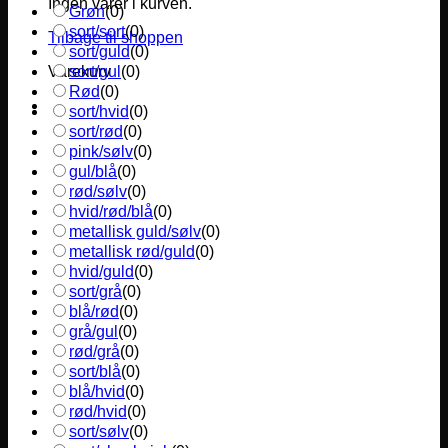
Ingen varer i kurven.
Grøn
(
0
)
sort/sort
(
0
)
Tilbage til shoppen
sort/guld
(
0
)
sort/gul
(
0
)
Varekurv
Rød
(
0
)
sort/hvid
(
0
)
sort/rød
(
0
)
pink/sølv
(
0
)
gul/blå
(
0
)
rød/sølv
(
0
)
hvid/rød/blå
(
0
)
metallisk guld/sølv
(
0
)
metallisk rød/guld
(
0
)
hvid/guld
(
0
)
sort/grå
(
0
)
blå/rød
(
0
)
grå/gul
(
0
)
rød/grå
(
0
)
sort/blå
(
0
)
blå/hvid
(
0
)
rød/hvid
(
0
)
sort/sølv
(
0
)