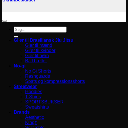
Søg
efter:
Gi’er til Brasiliansk Jiu Jitsu
Gier til mænd
Gi’er til kvinder
Gier til børn
BJJ bælter
No-gi
No Gi Shorts
Rashguards
Spats og kompressionsshorts
Streetwear
Hoodies
T-Shirts
SPORTSBUKSER
Sweatshirts
Brands
Aesthetic
Kingz
Scramble