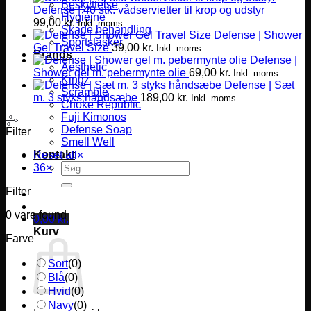
Beskyttelse
Defense | 40 stk. vådservietter til krop og udstyr
Hygiejne
99,00
kr.
Inkl. moms
Skade behandling
Defense | Shower
Sportstasker
Gel Travel Size
39,00
kr.
Inkl. moms
Brands
Defense |
Aesthetic
Shower gel m. pebermynte olie
69,00
kr.
Inkl. moms
Kingz
Defense | Sæt
Scramble
m. 3 styks håndsæbe
189,00
kr.
Inkl. moms
Choke Republic
Fuji Kimonos
Defense Soap
Filter
Smell Well
Kontakt
Reset all
×
Søg
36
×
efter:
Filter
0
vare found
0,00
kr.
Kurv
Farve
Sort
(
0
)
Blå
(
0
)
Hvid
(
0
)
Navy
(
0
)