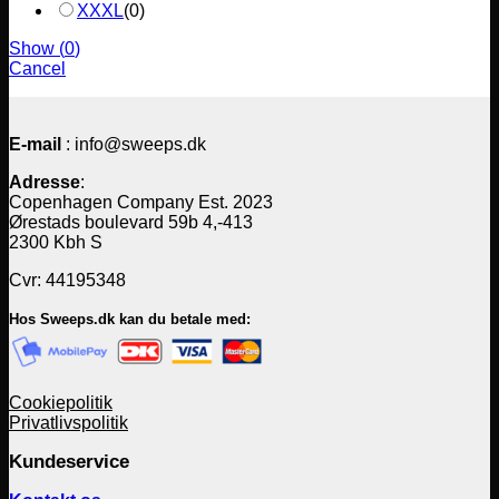
XXXL
(
0
)
Show
(
0
)
Cancel
E-mail
: info@sweeps.dk
Adresse
:
Copenhagen Company Est. 2023
Ørestads boulevard 59b 4,-413
2300 Kbh S
Cvr: 44195348
Hos Sweeps.dk kan du betale med:
Cookiepolitik
Privatlivspolitik
Kundeservice