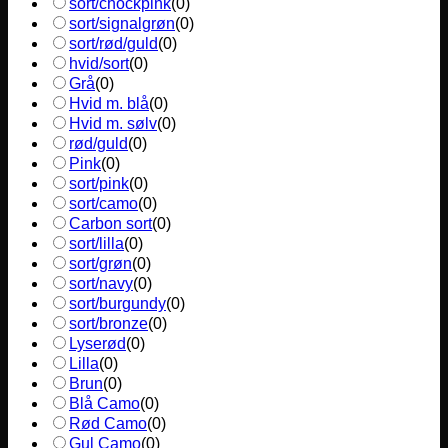
sort/chockpink
(
0
)
sort/signalgrøn
(
0
)
sort/rød/guld
(
0
)
hvid/sort
(
0
)
Grå
(
0
)
Hvid m. blå
(
0
)
Hvid m. sølv
(
0
)
rød/guld
(
0
)
Pink
(
0
)
sort/pink
(
0
)
sort/camo
(
0
)
Carbon sort
(
0
)
sort/lilla
(
0
)
sort/grøn
(
0
)
sort/navy
(
0
)
sort/burgundy
(
0
)
sort/bronze
(
0
)
Lyserød
(
0
)
Lilla
(
0
)
Brun
(
0
)
Blå Camo
(
0
)
Rød Camo
(
0
)
Gul Camo
(
0
)