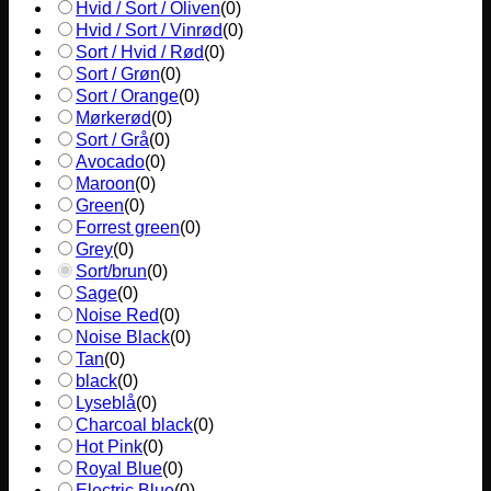
Hvid / Sort / Oliven
(
0
)
Hvid / Sort / Vinrød
(
0
)
Sort / Hvid / Rød
(
0
)
Sort / Grøn
(
0
)
Sort / Orange
(
0
)
Mørkerød
(
0
)
Sort / Grå
(
0
)
Avocado
(
0
)
Maroon
(
0
)
Green
(
0
)
Forrest green
(
0
)
Grey
(
0
)
Sort/brun
(
0
)
Sage
(
0
)
Noise Red
(
0
)
Noise Black
(
0
)
Tan
(
0
)
black
(
0
)
Lyseblå
(
0
)
Charcoal black
(
0
)
Hot Pink
(
0
)
Royal Blue
(
0
)
Electric Blue
(
0
)