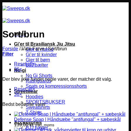
Fortsæt
til
indhold
Sort/brun
Menu
Gi’er til Brasiliansk Jiu Jitsu
Forside
/
Vare Farve
/
Sort/brun
Gier til mænd
Filter
Gi’er til kvinder
Gier til børn
Reset all
×
BJJ bælter
36
×
No-gi
No Gi Shorts
Der blev ikke fundet nogle varer, der matcher dit valg.
Rashguards
Spats og kompressionsshorts
Reset all
×
Streetwear
36
×
Hoodies
SPORTSBUKSER
Bedst bedømte varer
Sweatshirts
T-Shirts
Defense Soap | Håndsæbe "antifungal" + sæbeskål
Accessories
139,00
kr.
Inkl. moms
BJJ bælter