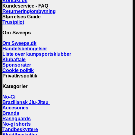
Kontakt os
Kundeservice - FAQ
Returnering/ombytning
Størrelses Guide
Trustpilot
Om Sweeps
Om Sweeps.dk
Handelsbetingelser
Liste over kampsportsklubber
Klubaftale
Sponsorater
Cookie politik
Privatlivspolitik
Kategorier
No-Gi
Braziliansk Jiu-Jitsu
Accesories
Brands
Rashguards
No-gi shorts
Tandbeskyttere
Skridtbeskytter