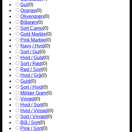
Gul
(
0
)
Orange
(
0
)
Olivengrøn
(
0
)
Blågrøn
(
0
)
Sort Camo
(
0
)
Gold Marble
(
0
)
Pink Marble
(
0
)
Navy / Hvid
(
0
)
Sort / Gul
(
0
)
Hvid / Guld
(
0
)
Sort / Rød
(
0
)
Rød / Sort
(
0
)
Hvid / Grå
(
0
)
Guld
(
0
)
Sort / Hvid
(
0
)
Militær Grøn
(
0
)
Vinrød
(
0
)
Hvid / Sort
(
0
)
Hvid / Vinrød
(
0
)
Sort / Vinrød
(
0
)
Blå / Sort
(
0
)
Pink / Sort
(
0
)