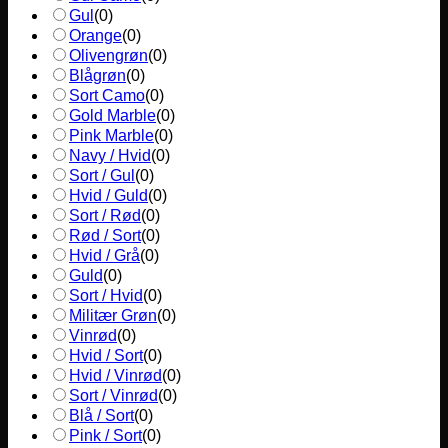
Gul
(
0
)
Orange
(
0
)
Olivengrøn
(
0
)
Blågrøn
(
0
)
Sort Camo
(
0
)
Gold Marble
(
0
)
Pink Marble
(
0
)
Navy / Hvid
(
0
)
Sort / Gul
(
0
)
Hvid / Guld
(
0
)
Sort / Rød
(
0
)
Rød / Sort
(
0
)
Hvid / Grå
(
0
)
Guld
(
0
)
Sort / Hvid
(
0
)
Militær Grøn
(
0
)
Vinrød
(
0
)
Hvid / Sort
(
0
)
Hvid / Vinrød
(
0
)
Sort / Vinrød
(
0
)
Blå / Sort
(
0
)
Pink / Sort
(
0
)