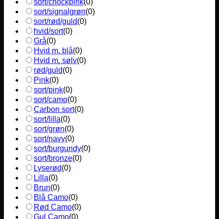
sort/chockpink
(
0
)
sort/signalgrøn
(
0
)
sort/rød/guld
(
0
)
hvid/sort
(
0
)
Grå
(
0
)
Hvid m. blå
(
0
)
Hvid m. sølv
(
0
)
rød/guld
(
0
)
Pink
(
0
)
sort/pink
(
0
)
sort/camo
(
0
)
Carbon sort
(
0
)
sort/lilla
(
0
)
sort/grøn
(
0
)
sort/navy
(
0
)
sort/burgundy
(
0
)
sort/bronze
(
0
)
Lyserød
(
0
)
Lilla
(
0
)
Brun
(
0
)
Blå Camo
(
0
)
Rød Camo
(
0
)
Gul Camo
(
0
)