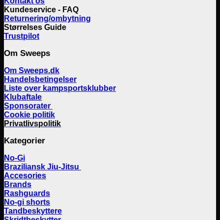
Kontakt os
Kundeservice - FAQ
Returnering/ombytning
Størrelses Guide
Trustpilot
Om Sweeps
Om Sweeps.dk
Handelsbetingelser
Liste over kampsportsklubber
Klubaftale
Sponsorater
Cookie politik
Privatlivspolitik
Kategorier
No-Gi
Braziliansk Jiu-Jitsu
Accesories
Brands
Rashguards
No-gi shorts
Tandbeskyttere
Skridtbeskytter