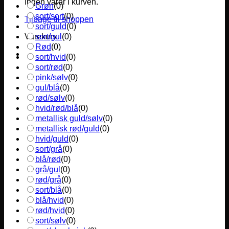
Ingen varer i kurven.
Grøn
(
0
)
sort/sort
(
0
)
Tilbage til shoppen
sort/guld
(
0
)
sort/gul
(
0
)
Varekurv
Rød
(
0
)
sort/hvid
(
0
)
sort/rød
(
0
)
pink/sølv
(
0
)
gul/blå
(
0
)
rød/sølv
(
0
)
hvid/rød/blå
(
0
)
metallisk guld/sølv
(
0
)
metallisk rød/guld
(
0
)
hvid/guld
(
0
)
sort/grå
(
0
)
blå/rød
(
0
)
grå/gul
(
0
)
rød/grå
(
0
)
sort/blå
(
0
)
blå/hvid
(
0
)
rød/hvid
(
0
)
sort/sølv
(
0
)