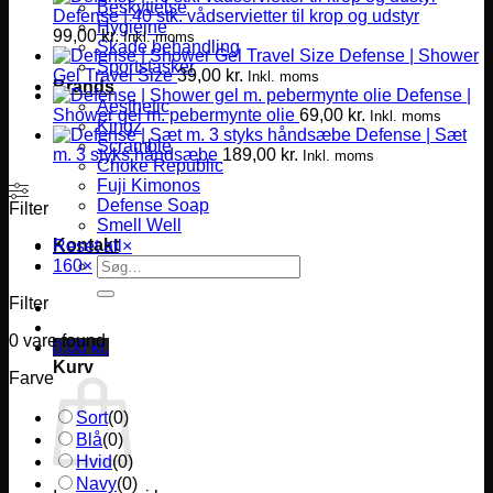
Beskyttelse
Defense | 40 stk. vådservietter til krop og udstyr
Hygiejne
99,00
kr.
Inkl. moms
Skade behandling
Defense | Shower
Sportstasker
Gel Travel Size
39,00
kr.
Inkl. moms
Brands
Defense |
Aesthetic
Shower gel m. pebermynte olie
69,00
kr.
Inkl. moms
Kingz
Defense | Sæt
Scramble
m. 3 styks håndsæbe
189,00
kr.
Inkl. moms
Choke Republic
Fuji Kimonos
Defense Soap
Filter
Smell Well
Kontakt
Reset all
×
Søg
160
×
efter:
Filter
0
vare found
0,00
kr.
Kurv
Farve
Sort
(
0
)
Blå
(
0
)
Hvid
(
0
)
Navy
(
0
)