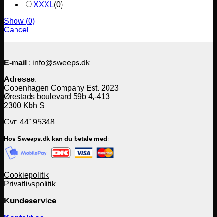
XXXL
(
0
)
Show
(
0
)
Cancel
E-mail
: info@sweeps.dk
Adresse
:
Copenhagen Company Est. 2023
Ørestads boulevard 59b 4,-413
2300 Kbh S
Cvr: 44195348
Hos Sweeps.dk kan du betale med:
Cookiepolitik
Privatlivspolitik
Kundeservice