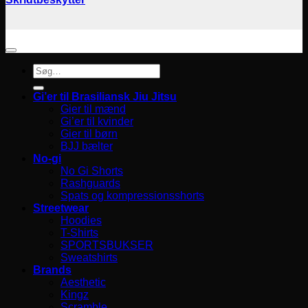
Søg
efter:
Gi’er til Brasiliansk Jiu Jitsu
Gier til mænd
Gi’er til kvinder
Gier til børn
BJJ bælter
No-gi
No Gi Shorts
Rashguards
Spats og kompressionsshorts
Streetwear
Hoodies
T-Shirts
SPORTSBUKSER
Sweatshirts
Brands
Aesthetic
Kingz
Scramble