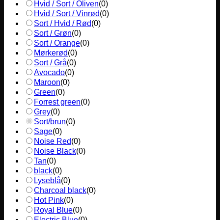
Hvid / Sort / Oliven
(
0
)
Hvid / Sort / Vinrød
(
0
)
Sort / Hvid / Rød
(
0
)
Sort / Grøn
(
0
)
Sort / Orange
(
0
)
Mørkerød
(
0
)
Sort / Grå
(
0
)
Avocado
(
0
)
Maroon
(
0
)
Green
(
0
)
Forrest green
(
0
)
Grey
(
0
)
Sort/brun
(
0
)
Sage
(
0
)
Noise Red
(
0
)
Noise Black
(
0
)
Tan
(
0
)
black
(
0
)
Lyseblå
(
0
)
Charcoal black
(
0
)
Hot Pink
(
0
)
Royal Blue
(
0
)
Electric Blue
(
0
)