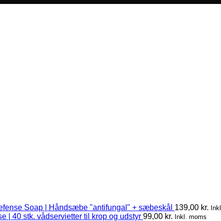
efense Soap | Håndsæbe "antifungal" + sæbeskål
139,00
kr.
Ink
 | 40 stk. vådservietter til krop og udstyr
99,00
kr.
Inkl. moms