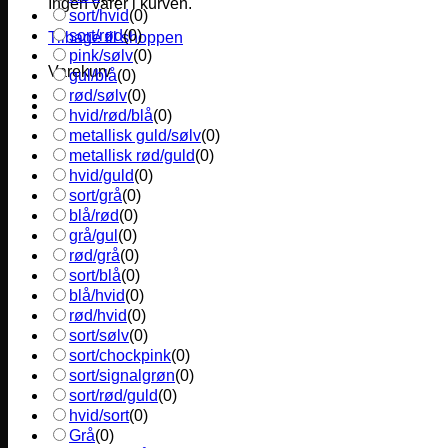
Ingen varer i kurven.
sort/hvid
(
0
)
sort/rød
(
0
)
Tilbage til shoppen
pink/sølv
(
0
)
Varekurv
gul/blå
(
0
)
rød/sølv
(
0
)
hvid/rød/blå
(
0
)
metallisk guld/sølv
(
0
)
metallisk rød/guld
(
0
)
hvid/guld
(
0
)
sort/grå
(
0
)
blå/rød
(
0
)
grå/gul
(
0
)
rød/grå
(
0
)
sort/blå
(
0
)
blå/hvid
(
0
)
rød/hvid
(
0
)
sort/sølv
(
0
)
sort/chockpink
(
0
)
sort/signalgrøn
(
0
)
sort/rød/guld
(
0
)
hvid/sort
(
0
)
Grå
(
0
)