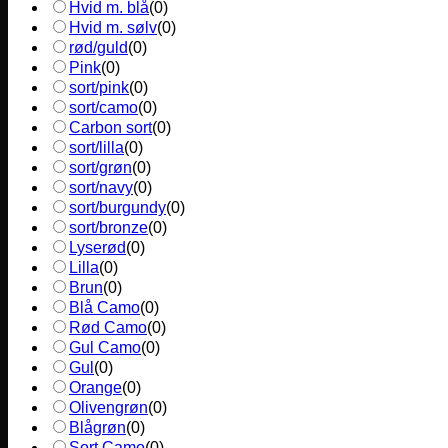
Hvid m. blå
(
0
)
Hvid m. sølv
(
0
)
rød/guld
(
0
)
Pink
(
0
)
sort/pink
(
0
)
sort/camo
(
0
)
Carbon sort
(
0
)
sort/lilla
(
0
)
sort/grøn
(
0
)
sort/navy
(
0
)
sort/burgundy
(
0
)
sort/bronze
(
0
)
Lyserød
(
0
)
Lilla
(
0
)
Brun
(
0
)
Blå Camo
(
0
)
Rød Camo
(
0
)
Gul Camo
(
0
)
Gul
(
0
)
Orange
(
0
)
Olivengrøn
(
0
)
Blågrøn
(
0
)
Sort Camo
(
0
)