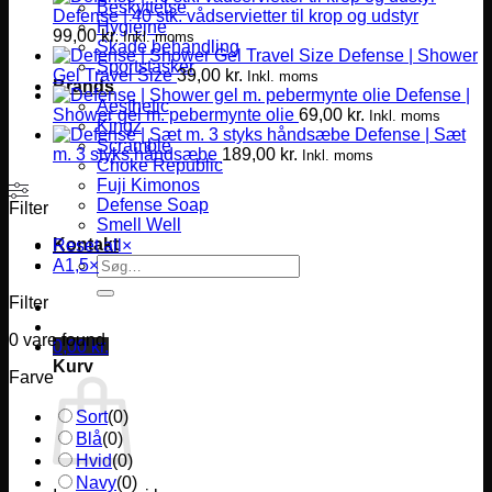
Beskyttelse
Defense | 40 stk. vådservietter til krop og udstyr
Hygiejne
99,00
kr.
Inkl. moms
Skade behandling
Defense | Shower
Sportstasker
Gel Travel Size
39,00
kr.
Inkl. moms
Brands
Defense |
Aesthetic
Shower gel m. pebermynte olie
69,00
kr.
Inkl. moms
Kingz
Defense | Sæt
Scramble
m. 3 styks håndsæbe
189,00
kr.
Inkl. moms
Choke Republic
Fuji Kimonos
Defense Soap
Filter
Smell Well
Kontakt
Reset all
×
Søg
A1,5
×
efter:
Filter
0
vare found
0,00
kr.
Kurv
Farve
Sort
(
0
)
Blå
(
0
)
Hvid
(
0
)
Navy
(
0
)