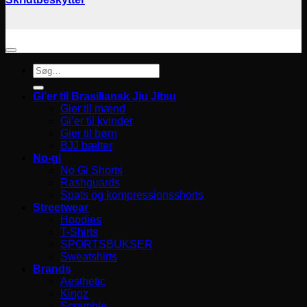
Søg
efter:
Gi’er til Brasiliansk Jiu Jitsu
Gier til mænd
Gi’er til kvinder
Gier til børn
BJJ bælter
No-gi
No Gi Shorts
Rashguards
Spats og kompressionsshorts
Streetwear
Hoodies
T-Shirts
SPORTSBUKSER
Sweatshirts
Brands
Aesthetic
Kingz
Scramble