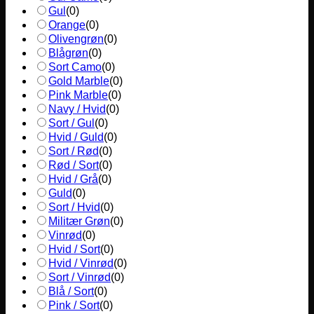
Gul
(
0
)
Orange
(
0
)
Olivengrøn
(
0
)
Blågrøn
(
0
)
Sort Camo
(
0
)
Gold Marble
(
0
)
Pink Marble
(
0
)
Navy / Hvid
(
0
)
Sort / Gul
(
0
)
Hvid / Guld
(
0
)
Sort / Rød
(
0
)
Rød / Sort
(
0
)
Hvid / Grå
(
0
)
Guld
(
0
)
Sort / Hvid
(
0
)
Militær Grøn
(
0
)
Vinrød
(
0
)
Hvid / Sort
(
0
)
Hvid / Vinrød
(
0
)
Sort / Vinrød
(
0
)
Blå / Sort
(
0
)
Pink / Sort
(
0
)