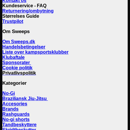
Kontakt os
Kundeservice - FAQ
Returnering/ombytning
Størrelses Guide
Trustpilot
Om Sweeps
Om Sweeps.dk
Handelsbetingelser
Liste over kampsportsklubber
Klubaftale
Sponsorater
Cookie politik
Privatlivspolitik
Kategorier
No-Gi
Braziliansk Jiu-Jitsu
Accesories
Brands
Rashguards
No-gi shorts
Tandbeskyttere
Skridtbeskytter