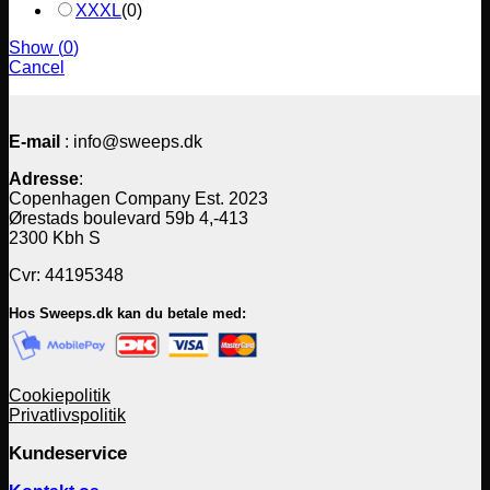
XXXL
(
0
)
Show
(
0
)
Cancel
E-mail
: info@sweeps.dk
Adresse
:
Copenhagen Company Est. 2023
Ørestads boulevard 59b 4,-413
2300 Kbh S
Cvr: 44195348
Hos Sweeps.dk kan du betale med:
Cookiepolitik
Privatlivspolitik
Kundeservice