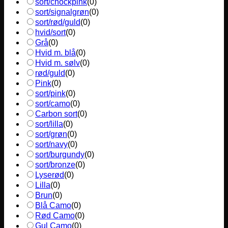
sort/chockpink
(
0
)
sort/signalgrøn
(
0
)
sort/rød/guld
(
0
)
hvid/sort
(
0
)
Grå
(
0
)
Hvid m. blå
(
0
)
Hvid m. sølv
(
0
)
rød/guld
(
0
)
Pink
(
0
)
sort/pink
(
0
)
sort/camo
(
0
)
Carbon sort
(
0
)
sort/lilla
(
0
)
sort/grøn
(
0
)
sort/navy
(
0
)
sort/burgundy
(
0
)
sort/bronze
(
0
)
Lyserød
(
0
)
Lilla
(
0
)
Brun
(
0
)
Blå Camo
(
0
)
Rød Camo
(
0
)
Gul Camo
(
0
)