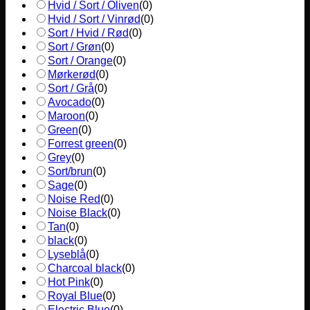
Hvid / Sort / Oliven
(
0
)
Hvid / Sort / Vinrød
(
0
)
Sort / Hvid / Rød
(
0
)
Sort / Grøn
(
0
)
Sort / Orange
(
0
)
Mørkerød
(
0
)
Sort / Grå
(
0
)
Avocado
(
0
)
Maroon
(
0
)
Green
(
0
)
Forrest green
(
0
)
Grey
(
0
)
Sort/brun
(
0
)
Sage
(
0
)
Noise Red
(
0
)
Noise Black
(
0
)
Tan
(
0
)
black
(
0
)
Lyseblå
(
0
)
Charcoal black
(
0
)
Hot Pink
(
0
)
Royal Blue
(
0
)
Electric Blue
(
0
)