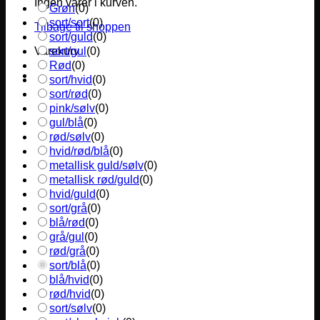
Ingen varer i kurven.
Grøn
(
0
)
sort/sort
(
0
)
Tilbage til shoppen
sort/guld
(
0
)
sort/gul
(
0
)
Varekurv
Rød
(
0
)
sort/hvid
(
0
)
sort/rød
(
0
)
pink/sølv
(
0
)
gul/blå
(
0
)
rød/sølv
(
0
)
hvid/rød/blå
(
0
)
metallisk guld/sølv
(
0
)
metallisk rød/guld
(
0
)
hvid/guld
(
0
)
sort/grå
(
0
)
blå/rød
(
0
)
grå/gul
(
0
)
rød/grå
(
0
)
sort/blå
(
0
)
blå/hvid
(
0
)
rød/hvid
(
0
)
sort/sølv
(
0
)