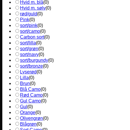
Hvid m. blå
(
0
)
Hvid m. sølv
(
0
)
rød/guld
(
0
)
Pink
(
0
)
sort/pink
(
0
)
sort/camo
(
0
)
Carbon sort
(
0
)
sort/lilla
(
0
)
sort/grøn
(
0
)
sort/navy
(
0
)
sort/burgundy
(
0
)
sort/bronze
(
0
)
Lyserød
(
0
)
Lilla
(
0
)
Brun
(
0
)
Blå Camo
(
0
)
Rød Camo
(
0
)
Gul Camo
(
0
)
Gul
(
0
)
Orange
(
0
)
Olivengrøn
(
0
)
Blågrøn
(
0
)
Sort Camo
(
0
)