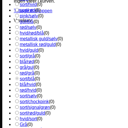
Ingen varer i kurven.
sort/hvid
(
0
)
sort/rød
(
0
)
Tilbage til shoppen
pink/sølv
(
0
)
Varekurv
gul/blå
(
0
)
rød/sølv
(
0
)
hvid/rød/blå
(
0
)
metallisk guld/sølv
(
0
)
metallisk rød/guld
(
0
)
hvid/guld
(
0
)
sort/grå
(
0
)
blå/rød
(
0
)
grå/gul
(
0
)
rød/grå
(
0
)
sort/blå
(
0
)
blå/hvid
(
0
)
rød/hvid
(
0
)
sort/sølv
(
0
)
sort/chockpink
(
0
)
sort/signalgrøn
(
0
)
sort/rød/guld
(
0
)
hvid/sort
(
0
)
Grå
(
0
)