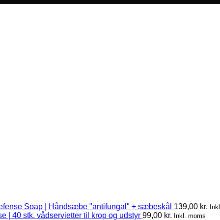
efense Soap | Håndsæbe "antifungal" + sæbeskål
139,00
kr.
Ink
 | 40 stk. vådservietter til krop og udstyr
99,00
kr.
Inkl. moms