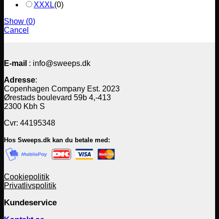
XXXL
(
0
)
Show
(
0
)
Cancel
E-mail
: info@sweeps.dk
Adresse
:
Copenhagen Company Est. 2023
Ørestads boulevard 59b 4,-413
2300 Kbh S
Cvr: 44195348
Hos Sweeps.dk kan du betale med:
Cookiepolitik
Privatlivspolitik
Kundeservice