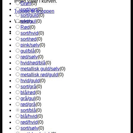
Ingen varer i kurven.
Grøn
(
0
)
sort/sort
(
0
)
Tilbage til shoppen
sort/guld
(
0
)
sort/gul
(
0
)
Varekurv
Rød
(
0
)
sort/hvid
(
0
)
sort/rød
(
0
)
pink/sølv
(
0
)
gul/blå
(
0
)
rød/sølv
(
0
)
hvid/rød/blå
(
0
)
metallisk guld/sølv
(
0
)
metallisk rød/guld
(
0
)
hvid/guld
(
0
)
sort/grå
(
0
)
blå/rød
(
0
)
grå/gul
(
0
)
rød/grå
(
0
)
sort/blå
(
0
)
blå/hvid
(
0
)
rød/hvid
(
0
)
sort/sølv
(
0
)