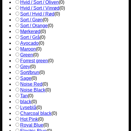
Hvid / Sort / Oliven
(
0
)
Hvid / Sort / Vinrød
(
0
)
Sort / Hvid / Rød
(
0
)
Sort / Grøn
(
0
)
Sort / Orange
(
0
)
Mørkerød
(
0
)
Sort / Grå
(
0
)
Avocado
(
0
)
Maroon
(
0
)
Green
(
0
)
Forrest green
(
0
)
Grey
(
0
)
Sort/brun
(
0
)
Sage
(
0
)
Noise Red
(
0
)
Noise Black
(
0
)
Tan
(
0
)
black
(
0
)
Lyseblå
(
0
)
Charcoal black
(
0
)
Hot Pink
(
0
)
Royal Blue
(
0
)
Electric Blue
(
0
)