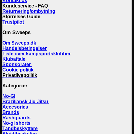
Kontakt os
Kundeservice - FAQ
Returnering/ombytning
Størrelses Guide
Trustpilot
Om Sweeps
Om Sweeps.dk
Handelsbetingelser
Liste over kampsportsklubber
Klubaftale
Sponsorater
Cookie politik
Privatlivspolitik
Kategorier
No-Gi
Braziliansk Jiu-Jitsu
Accesories
Brands
Rashguards
No-gi shorts
Tandbeskyttere
Skridtbeskytter