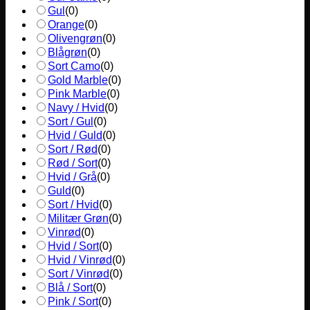
Gul
(
0
)
Orange
(
0
)
Olivengrøn
(
0
)
Blågrøn
(
0
)
Sort Camo
(
0
)
Gold Marble
(
0
)
Pink Marble
(
0
)
Navy / Hvid
(
0
)
Sort / Gul
(
0
)
Hvid / Guld
(
0
)
Sort / Rød
(
0
)
Rød / Sort
(
0
)
Hvid / Grå
(
0
)
Guld
(
0
)
Sort / Hvid
(
0
)
Militær Grøn
(
0
)
Vinrød
(
0
)
Hvid / Sort
(
0
)
Hvid / Vinrød
(
0
)
Sort / Vinrød
(
0
)
Blå / Sort
(
0
)
Pink / Sort
(
0
)