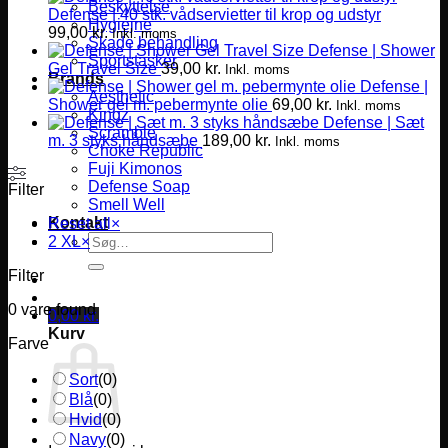
Beskyttelse
Defense | 40 stk. vådservietter til krop og udstyr
Hygiejne
99,00
kr.
Inkl. moms
Skade behandling
Defense | Shower
Sportstasker
Gel Travel Size
39,00
kr.
Inkl. moms
Brands
Defense |
Aesthetic
Shower gel m. pebermynte olie
69,00
kr.
Inkl. moms
Kingz
Defense | Sæt
Scramble
m. 3 styks håndsæbe
189,00
kr.
Inkl. moms
Choke Republic
Fuji Kimonos
Defense Soap
Filter
Smell Well
Kontakt
Reset all
×
Søg
2 XL
×
efter:
Filter
0
vare found
0,00
kr.
Kurv
Farve
Sort
(
0
)
Blå
(
0
)
Hvid
(
0
)
Navy
(
0
)