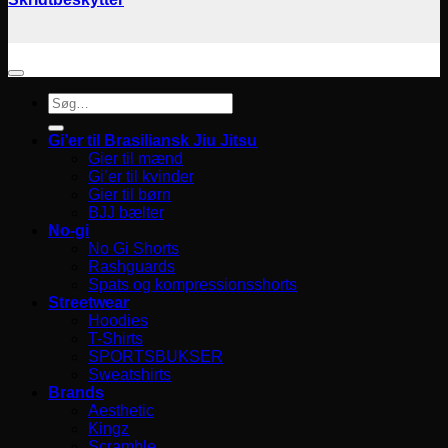
Søg
efter:
Gi’er til Brasiliansk Jiu Jitsu
Gier til mænd
Gi’er til kvinder
Gier til børn
BJJ bælter
No-gi
No Gi Shorts
Rashguards
Spats og kompressionsshorts
Streetwear
Hoodies
T-Shirts
SPORTSBUKSER
Sweatshirts
Brands
Aesthetic
Kingz
Scramble