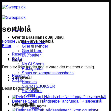
Fortsæt
til
indhold
sort/blå
Menu
Gi’er til Brasiliansk Jiu Jitsu
Forside
/
Vare Farve
/
sort/blå
Gier til mænd
Filter
Gi’er til kvinder
Gier til børn
Reset all
×
BJJ bælter
2 XL
×
No-gi
No Gi Shorts
Der blev ikke fundet nogle varer, der matcher dit valg.
Rashguards
Spats og kompressionsshorts
Reset all
×
Streetwear
2 XL
×
Hoodies
SPORTSBUKSER
Bedst bedømte varer
Sweatshirts
T-Shirts
Defense Soap | Håndsæbe "antifungal" + sæbeskål
Accessories
139,00
kr.
Inkl. moms
BJJ bælter