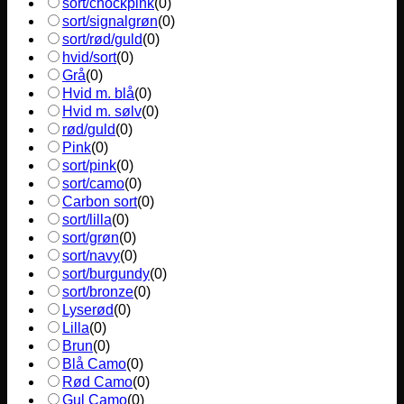
sort/chockpink
(
0
)
sort/signalgrøn
(
0
)
sort/rød/guld
(
0
)
hvid/sort
(
0
)
Grå
(
0
)
Hvid m. blå
(
0
)
Hvid m. sølv
(
0
)
rød/guld
(
0
)
Pink
(
0
)
sort/pink
(
0
)
sort/camo
(
0
)
Carbon sort
(
0
)
sort/lilla
(
0
)
sort/grøn
(
0
)
sort/navy
(
0
)
sort/burgundy
(
0
)
sort/bronze
(
0
)
Lyserød
(
0
)
Lilla
(
0
)
Brun
(
0
)
Blå Camo
(
0
)
Rød Camo
(
0
)
Gul Camo
(
0
)