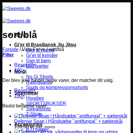
Fortsæt
til
indhold
sort/blå
Menu
Gi’er til Brasiliansk Jiu Jitsu
Forside
/
Vare Farve
/
sort/blå
Gier til mænd
Filter
Gi’er til kvinder
Gier til børn
Reset all
×
BJJ bælter
190
×
No-gi
No Gi Shorts
Der blev ikke fundet nogle varer, der matcher dit valg.
Rashguards
Spats og kompressionsshorts
Reset all
×
Streetwear
190
×
Hoodies
SPORTSBUKSER
Bedst bedømte varer
Sweatshirts
T-Shirts
Defense Soap | Håndsæbe "antifungal" + sæbeskål
Accessories
139,00
kr.
Inkl. moms
BJJ bælter