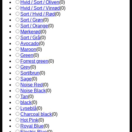
Hvid / Sort / Oliven
(
0
)
Hvid / Sort / Vinrød
(
0
)
Sort / Hvid / Rød
(
0
)
Sort / Grøn
(
0
)
Sort / Orange
(
0
)
Mørkerød
(
0
)
Sort / Grå
(
0
)
Avocado
(
0
)
Maroon
(
0
)
Green
(
0
)
Forrest green
(
0
)
Grey
(
0
)
Sort/brun
(
0
)
Sage
(
0
)
Noise Red
(
0
)
Noise Black
(
0
)
Tan
(
0
)
black
(
0
)
Lyseblå
(
0
)
Charcoal black
(
0
)
Hot Pink
(
0
)
Royal Blue
(
0
)
Electric Blue
(
0
)