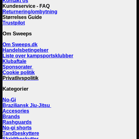
Kontakt os
Kundeservice - FAQ
Returnering/ombytning
Størrelses Guide
Trustpilot
Om Sweeps
Om Sweeps.dk
Handelsbetingelser
Liste over kampsportsklubber
Klubaftale
Sponsorater
Cookie politik
Privatlivspolitik
Kategorier
No-Gi
Braziliansk Jiu-Jitsu
Accesories
Brands
Rashguards
No-gi shorts
Tandbeskyttere
Skridtbeskytter