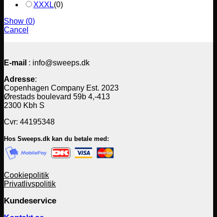
XXXL
(
0
)
Show
(
0
)
Cancel
E-mail
: info@sweeps.dk
Adresse
:
Copenhagen Company Est. 2023
Ørestads boulevard 59b 4,-413
2300 Kbh S
Cvr: 44195348
Hos Sweeps.dk kan du betale med:
Cookiepolitik
Privatlivspolitik
Kundeservice