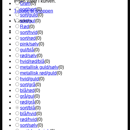
Ingen varer i kurven.
Grøn
(
0
)
sort/sort
(
0
)
Tilbage til shoppen
sort/guld
(
0
)
sort/gul
(
0
)
Varekurv
Rød
(
0
)
sort/hvid
(
0
)
sort/rød
(
0
)
pink/sølv
(
0
)
gul/blå
(
0
)
rød/sølv
(
0
)
hvid/rød/blå
(
0
)
metallisk guld/sølv
(
0
)
metallisk rød/guld
(
0
)
hvid/guld
(
0
)
sort/grå
(
0
)
blå/rød
(
0
)
grå/gul
(
0
)
rød/grå
(
0
)
sort/blå
(
0
)
blå/hvid
(
0
)
rød/hvid
(
0
)
sort/sølv
(
0
)