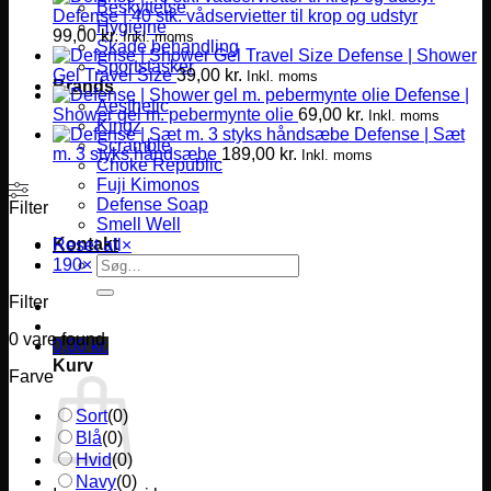
Beskyttelse
Defense | 40 stk. vådservietter til krop og udstyr
Hygiejne
99,00
kr.
Inkl. moms
Skade behandling
Defense | Shower
Sportstasker
Gel Travel Size
39,00
kr.
Inkl. moms
Brands
Defense |
Aesthetic
Shower gel m. pebermynte olie
69,00
kr.
Inkl. moms
Kingz
Defense | Sæt
Scramble
m. 3 styks håndsæbe
189,00
kr.
Inkl. moms
Choke Republic
Fuji Kimonos
Defense Soap
Filter
Smell Well
Kontakt
Reset all
×
Søg
190
×
efter:
Filter
0
vare found
0,00
kr.
Kurv
Farve
Sort
(
0
)
Blå
(
0
)
Hvid
(
0
)
Navy
(
0
)