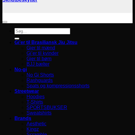
Søg
efter:
Gi’er til Brasiliansk Jiu Jitsu
Gier til mænd
Gi’er til kvinder
Gier til børn
BJJ bælter
No-gi
No Gi Shorts
Rashguards
Spats og kompressionsshorts
Streetwear
Hoodies
T-Shirts
SPORTSBUKSER
Sweatshirts
Brands
Aesthetic
Kingz
Scramble