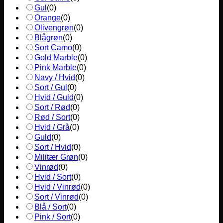
Gul
(
0
)
Orange
(
0
)
Olivengrøn
(
0
)
Blågrøn
(
0
)
Sort Camo
(
0
)
Gold Marble
(
0
)
Pink Marble
(
0
)
Navy / Hvid
(
0
)
Sort / Gul
(
0
)
Hvid / Guld
(
0
)
Sort / Rød
(
0
)
Rød / Sort
(
0
)
Hvid / Grå
(
0
)
Guld
(
0
)
Sort / Hvid
(
0
)
Militær Grøn
(
0
)
Vinrød
(
0
)
Hvid / Sort
(
0
)
Hvid / Vinrød
(
0
)
Sort / Vinrød
(
0
)
Blå / Sort
(
0
)
Pink / Sort
(
0
)