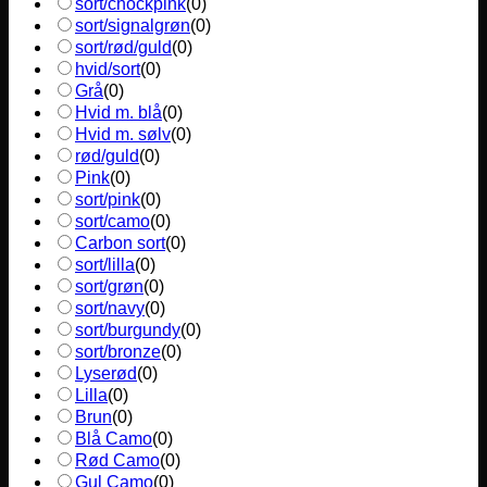
sort/chockpink
(
0
)
sort/signalgrøn
(
0
)
sort/rød/guld
(
0
)
hvid/sort
(
0
)
Grå
(
0
)
Hvid m. blå
(
0
)
Hvid m. sølv
(
0
)
rød/guld
(
0
)
Pink
(
0
)
sort/pink
(
0
)
sort/camo
(
0
)
Carbon sort
(
0
)
sort/lilla
(
0
)
sort/grøn
(
0
)
sort/navy
(
0
)
sort/burgundy
(
0
)
sort/bronze
(
0
)
Lyserød
(
0
)
Lilla
(
0
)
Brun
(
0
)
Blå Camo
(
0
)
Rød Camo
(
0
)
Gul Camo
(
0
)