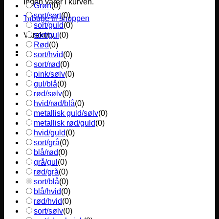
Ingen varer i kurven.
Grøn
(
0
)
sort/sort
(
0
)
Tilbage til shoppen
sort/guld
(
0
)
sort/gul
(
0
)
Varekurv
Rød
(
0
)
sort/hvid
(
0
)
sort/rød
(
0
)
pink/sølv
(
0
)
gul/blå
(
0
)
rød/sølv
(
0
)
hvid/rød/blå
(
0
)
metallisk guld/sølv
(
0
)
metallisk rød/guld
(
0
)
hvid/guld
(
0
)
sort/grå
(
0
)
blå/rød
(
0
)
grå/gul
(
0
)
rød/grå
(
0
)
sort/blå
(
0
)
blå/hvid
(
0
)
rød/hvid
(
0
)
sort/sølv
(
0
)