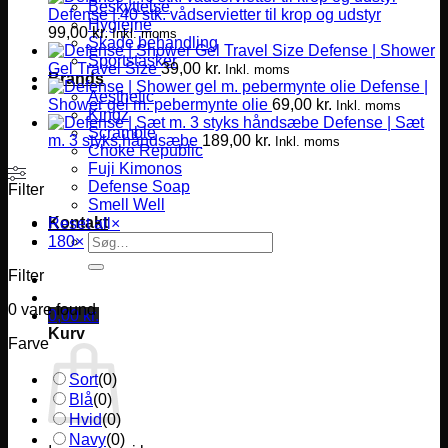
Beskyttelse
Defense | 40 stk. vådservietter til krop og udstyr
Hygiejne
99,00
kr.
Inkl. moms
Skade behandling
Defense | Shower
Sportstasker
Gel Travel Size
39,00
kr.
Inkl. moms
Brands
Defense |
Aesthetic
Shower gel m. pebermynte olie
69,00
kr.
Inkl. moms
Kingz
Defense | Sæt
Scramble
m. 3 styks håndsæbe
189,00
kr.
Inkl. moms
Choke Republic
Fuji Kimonos
Defense Soap
Filter
Smell Well
Kontakt
Reset all
×
Søg
180
×
efter:
Filter
0
vare found
0,00
kr.
Kurv
Farve
Sort
(
0
)
Blå
(
0
)
Hvid
(
0
)
Navy
(
0
)