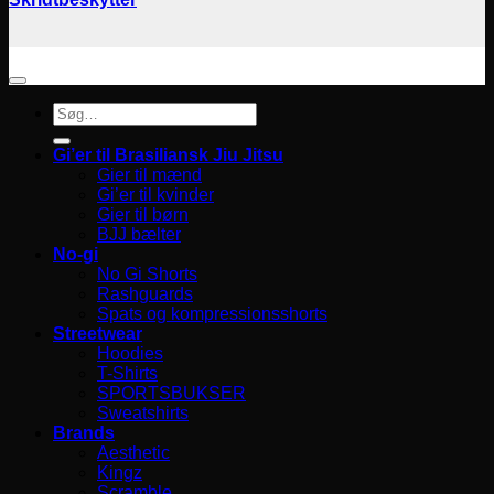
Søg
efter:
Gi’er til Brasiliansk Jiu Jitsu
Gier til mænd
Gi’er til kvinder
Gier til børn
BJJ bælter
No-gi
No Gi Shorts
Rashguards
Spats og kompressionsshorts
Streetwear
Hoodies
T-Shirts
SPORTSBUKSER
Sweatshirts
Brands
Aesthetic
Kingz
Scramble