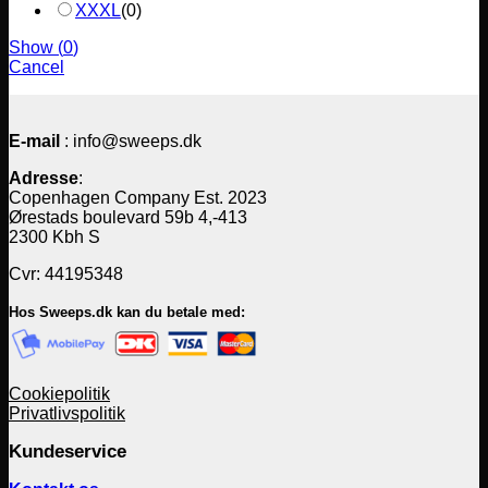
XXXL
(
0
)
Show
(
0
)
Cancel
E-mail
: info@sweeps.dk
Adresse
:
Copenhagen Company Est. 2023
Ørestads boulevard 59b 4,-413
2300 Kbh S
Cvr: 44195348
Hos Sweeps.dk kan du betale med:
Cookiepolitik
Privatlivspolitik
Kundeservice