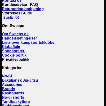
Kontakt os
Kundeservice - FAQ
Returnering/ombytning
Størrelses Guide
Trustpilot
Om Sweeps
Om Sweeps.dk
Handelsbetingelser
Liste over kampsportsklubber
Klubaftale
Sponsorater
Cookie politik
Privatlivspolitik
Kategorier
No-Gi
Braziliansk Jiu-Jitsu
Accesories
Brands
Rashguards
No-gi shorts
Tandbeskyttere
Skridtbeskytter