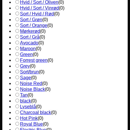
Hvid / Sort / Oliven
(
0
)
Hvid / Sort / Vinrød
(
0
)
Sort / Hvid / Rød
(
0
)
Sort / Grøn
(
0
)
Sort / Orange
(
0
)
Mørkerød
(
0
)
Sort / Grå
(
0
)
Avocado
(
0
)
Maroon
(
0
)
Green
(
0
)
Forrest green
(
0
)
Grey
(
0
)
Sort/brun
(
0
)
Sage
(
0
)
Noise Red
(
0
)
Noise Black
(
0
)
Tan
(
0
)
black
(
0
)
Lyseblå
(
0
)
Charcoal black
(
0
)
Hot Pink
(
0
)
Royal Blue
(
0
)
Electric Blue
(
0
)