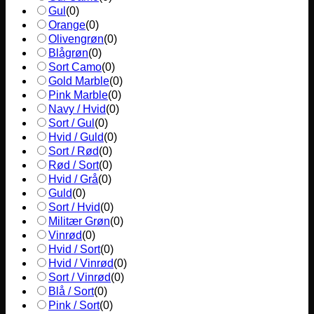
Gul
(
0
)
Orange
(
0
)
Olivengrøn
(
0
)
Blågrøn
(
0
)
Sort Camo
(
0
)
Gold Marble
(
0
)
Pink Marble
(
0
)
Navy / Hvid
(
0
)
Sort / Gul
(
0
)
Hvid / Guld
(
0
)
Sort / Rød
(
0
)
Rød / Sort
(
0
)
Hvid / Grå
(
0
)
Guld
(
0
)
Sort / Hvid
(
0
)
Militær Grøn
(
0
)
Vinrød
(
0
)
Hvid / Sort
(
0
)
Hvid / Vinrød
(
0
)
Sort / Vinrød
(
0
)
Blå / Sort
(
0
)
Pink / Sort
(
0
)