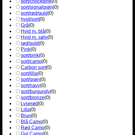
sort/chockpink
(
0
)
sort/signalgrøn
(
0
)
sort/rød/guld
(
0
)
hvid/sort
(
0
)
Grå
(
0
)
Hvid m. blå
(
0
)
Hvid m. sølv
(
0
)
rød/guld
(
0
)
Pink
(
0
)
sort/pink
(
0
)
sort/camo
(
0
)
Carbon sort
(
0
)
sort/lilla
(
0
)
sort/grøn
(
0
)
sort/navy
(
0
)
sort/burgundy
(
0
)
sort/bronze
(
0
)
Lyserød
(
0
)
Lilla
(
0
)
Brun
(
0
)
Blå Camo
(
0
)
Rød Camo
(
0
)
Gul Camo
(
0
)