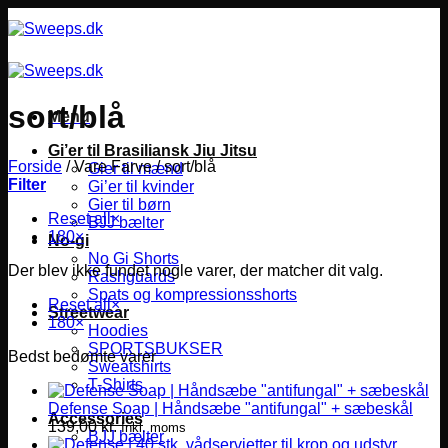
Fortsæt
til
indhold
sort/blå
Menu
Gi’er til Brasiliansk Jiu Jitsu
Forside
/
Vare Farve
/
sort/blå
Gier til mænd
Filter
Gi’er til kvinder
Gier til børn
Reset all
×
BJJ bælter
180
×
No-gi
No Gi Shorts
Der blev ikke fundet nogle varer, der matcher dit valg.
Rashguards
Spats og kompressionsshorts
Reset all
×
Streetwear
180
×
Hoodies
SPORTSBUKSER
Bedst bedømte varer
Sweatshirts
T-Shirts
Defense Soap | Håndsæbe "antifungal" + sæbeskål
Accessories
139,00
kr.
Inkl. moms
BJJ bælter