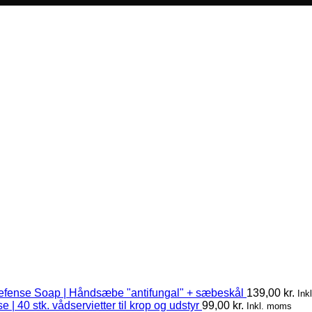
efense Soap | Håndsæbe "antifungal" + sæbeskål
139,00
kr.
Ink
 | 40 stk. vådservietter til krop og udstyr
99,00
kr.
Inkl. moms