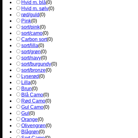
Hvid m. blå
(
0
)
Hvid m. sølv
(
0
)
rød/guld
(
0
)
Pink
(
0
)
sort/pink
(
0
)
sort/camo
(
0
)
Carbon sort
(
0
)
sort/lilla
(
0
)
sort/grøn
(
0
)
sort/navy
(
0
)
sort/burgundy
(
0
)
sort/bronze
(
0
)
Lyserød
(
0
)
Lilla
(
0
)
Brun
(
0
)
Blå Camo
(
0
)
Rød Camo
(
0
)
Gul Camo
(
0
)
Gul
(
0
)
Orange
(
0
)
Olivengrøn
(
0
)
Blågrøn
(
0
)
Sort Camo
(
0
)