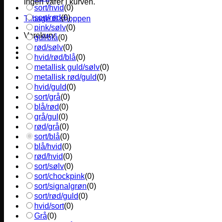
Ingen varer i kurven.
sort/hvid
(
0
)
sort/rød
(
0
)
Tilbage til shoppen
pink/sølv
(
0
)
Varekurv
gul/blå
(
0
)
rød/sølv
(
0
)
hvid/rød/blå
(
0
)
metallisk guld/sølv
(
0
)
metallisk rød/guld
(
0
)
hvid/guld
(
0
)
sort/grå
(
0
)
blå/rød
(
0
)
grå/gul
(
0
)
rød/grå
(
0
)
sort/blå
(
0
)
blå/hvid
(
0
)
rød/hvid
(
0
)
sort/sølv
(
0
)
sort/chockpink
(
0
)
sort/signalgrøn
(
0
)
sort/rød/guld
(
0
)
hvid/sort
(
0
)
Grå
(
0
)