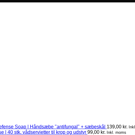
efense Soap | Håndsæbe "antifungal" + sæbeskål
139,00
kr.
Ink
 | 40 stk. vådservietter til krop og udstyr
99,00
kr.
Inkl. moms