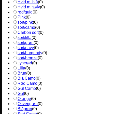
Hvid m. blå
(
0
)
Hvid m. sølv
(
0
)
rød/guld
(
0
)
Pink
(
0
)
sort/pink
(
0
)
sort/camo
(
0
)
Carbon sort
(
0
)
sort/lilla
(
0
)
sort/grøn
(
0
)
sort/navy
(
0
)
sort/burgundy
(
0
)
sort/bronze
(
0
)
Lyserød
(
0
)
Lilla
(
0
)
Brun
(
0
)
Blå Camo
(
0
)
Rød Camo
(
0
)
Gul Camo
(
0
)
Gul
(
0
)
Orange
(
0
)
Olivengrøn
(
0
)
Blågrøn
(
0
)
Sort Camo
(
0
)