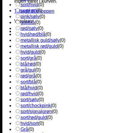
Ingen varer i kurven.
sort/hvid
(
0
)
sort/rød
(
0
)
Tilbage til shoppen
pink/sølv
(
0
)
Varekurv
gul/blå
(
0
)
rød/sølv
(
0
)
hvid/rød/blå
(
0
)
metallisk guld/sølv
(
0
)
metallisk rød/guld
(
0
)
hvid/guld
(
0
)
sort/grå
(
0
)
blå/rød
(
0
)
grå/gul
(
0
)
rød/grå
(
0
)
sort/blå
(
0
)
blå/hvid
(
0
)
rød/hvid
(
0
)
sort/sølv
(
0
)
sort/chockpink
(
0
)
sort/signalgrøn
(
0
)
sort/rød/guld
(
0
)
hvid/sort
(
0
)
Grå
(
0
)