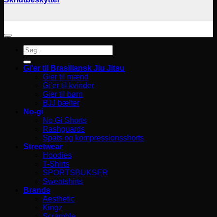
Søg
efter:
Gi’er til Brasiliansk Jiu Jitsu
Gier til mænd
Gi’er til kvinder
Gier til børn
BJJ bælter
No-gi
No Gi Shorts
Rashguards
Spats og kompressionsshorts
Streetwear
Hoodies
T-Shirts
SPORTSBUKSER
Sweatshirts
Brands
Aesthetic
Kingz
Scramble