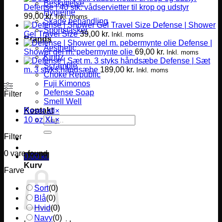
Beskyttelse
Defense | 40 stk. vådservietter til krop og udstyr
Hygiejne
99,00
kr.
Inkl. moms
Skade behandling
Defense | Shower
Sportstasker
Gel Travel Size
39,00
kr.
Inkl. moms
Brands
Defense |
Aesthetic
Shower gel m. pebermynte olie
69,00
kr.
Inkl. moms
Kingz
Defense | Sæt
Scramble
m. 3 styks håndsæbe
189,00
kr.
Inkl. moms
Choke Republic
Fuji Kimonos
Defense Soap
Filter
Smell Well
Kontakt
Reset all
×
Søg
10 oz XL
×
efter:
Filter
0
vare found
0,00
kr.
Kurv
Farve
Sort
(
0
)
Blå
(
0
)
Hvid
(
0
)
Navy
(
0
)