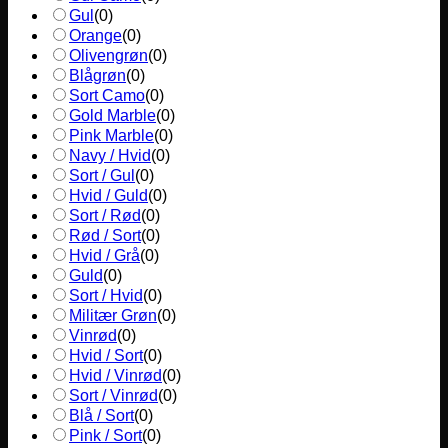
Gul
(
0
)
Orange
(
0
)
Olivengrøn
(
0
)
Blågrøn
(
0
)
Sort Camo
(
0
)
Gold Marble
(
0
)
Pink Marble
(
0
)
Navy / Hvid
(
0
)
Sort / Gul
(
0
)
Hvid / Guld
(
0
)
Sort / Rød
(
0
)
Rød / Sort
(
0
)
Hvid / Grå
(
0
)
Guld
(
0
)
Sort / Hvid
(
0
)
Militær Grøn
(
0
)
Vinrød
(
0
)
Hvid / Sort
(
0
)
Hvid / Vinrød
(
0
)
Sort / Vinrød
(
0
)
Blå / Sort
(
0
)
Pink / Sort
(
0
)