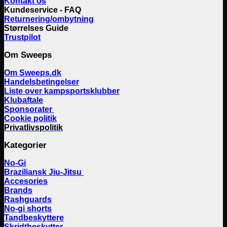
Kontakt os
Kundeservice - FAQ
Returnering/ombytning
Størrelses Guide
Trustpilot
Om Sweeps
Om Sweeps.dk
Handelsbetingelser
Liste over kampsportsklubber
Klubaftale
Sponsorater
Cookie politik
Privatlivspolitik
Kategorier
No-Gi
Braziliansk Jiu-Jitsu
Accesories
Brands
Rashguards
No-gi shorts
Tandbeskyttere
Skridtbeskytter