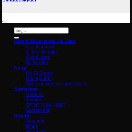
Søg
efter:
Gi’er til Brasiliansk Jiu Jitsu
Gier til mænd
Gi’er til kvinder
Gier til børn
BJJ bælter
No-gi
No Gi Shorts
Rashguards
Spats og kompressionsshorts
Streetwear
Hoodies
T-Shirts
SPORTSBUKSER
Sweatshirts
Brands
Aesthetic
Kingz
Scramble