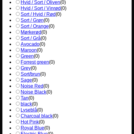
Hvid / Sort / Oliven
(
0
)
Hvid / Sort / Vinrød
(
0
)
Sort / Hvid / Rød
(
0
)
Sort / Grøn
(
0
)
Sort / Orange
(
0
)
Mørkerød
(
0
)
Sort / Grå
(
0
)
Avocado
(
0
)
Maroon
(
0
)
Green
(
0
)
Forrest green
(
0
)
Grey
(
0
)
Sort/brun
(
0
)
Sage
(
0
)
Noise Red
(
0
)
Noise Black
(
0
)
Tan
(
0
)
black
(
0
)
Lyseblå
(
0
)
Charcoal black
(
0
)
Hot Pink
(
0
)
Royal Blue
(
0
)
Electric Blue
(
0
)