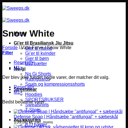
Fortsæt
til
indhold
Snow White
Menu
Gi’er til Brasiliansk Jiu Jitsu
Forside
/
Vare Farve
/
Snow White
Gier til mænd
Filter
Gi’er til kvinder
Gier til børn
Reset all
×
BJJ bælter
M1
×
No-gi
No Gi Shorts
Der blev ikke fundet nogle varer, der matcher dit valg.
Rashguards
Spats og kompressionsshorts
Reset all
×
Streetwear
M1
×
Hoodies
SPORTSBUKSER
Bedst bedømte varer
Sweatshirts
T-Shirts
Defense Soap | Håndsæbe "antifungal" + sæbeskål
Accessories
139,00
kr.
Inkl. moms
BJJ bælter