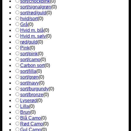
sort/chockpink
(
0
)
sort/signalgrøn
(
0
)
sort/rød/guld
(
0
)
hvid/sort
(
0
)
Grå
(
0
)
Hvid m. blå
(
0
)
Hvid m. sølv
(
0
)
rød/guld
(
0
)
Pink
(
0
)
sort/pink
(
0
)
sort/camo
(
0
)
Carbon sort
(
0
)
sort/lilla
(
0
)
sort/grøn
(
0
)
sort/navy
(
0
)
sort/burgundy
(
0
)
sort/bronze
(
0
)
Lyserød
(
0
)
Lilla
(
0
)
Brun
(
0
)
Blå Camo
(
0
)
Rød Camo
(
0
)
Gul Camo
(
0
)