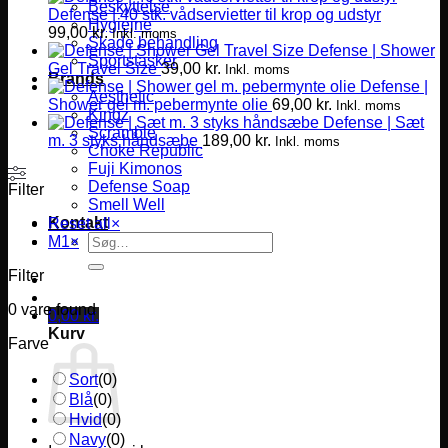
Beskyttelse
Defense | 40 stk. vådservietter til krop og udstyr
Hygiejne
99,00
kr.
Inkl. moms
Skade behandling
Defense | Shower
Sportstasker
Gel Travel Size
39,00
kr.
Inkl. moms
Brands
Defense |
Aesthetic
Shower gel m. pebermynte olie
69,00
kr.
Inkl. moms
Kingz
Defense | Sæt
Scramble
m. 3 styks håndsæbe
189,00
kr.
Inkl. moms
Choke Republic
Fuji Kimonos
Defense Soap
Filter
Smell Well
Kontakt
Reset all
×
Søg
M1
×
efter:
Filter
0
vare found
0,00
kr.
Kurv
Farve
Sort
(
0
)
Blå
(
0
)
Hvid
(
0
)
Navy
(
0
)