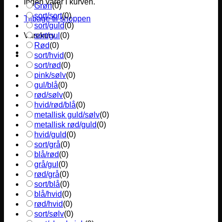
Ingen varer i kurven.
Grøn
(
0
)
sort/sort
(
0
)
Tilbage til shoppen
sort/guld
(
0
)
sort/gul
(
0
)
Varekurv
Rød
(
0
)
sort/hvid
(
0
)
sort/rød
(
0
)
pink/sølv
(
0
)
gul/blå
(
0
)
rød/sølv
(
0
)
hvid/rød/blå
(
0
)
metallisk guld/sølv
(
0
)
metallisk rød/guld
(
0
)
hvid/guld
(
0
)
sort/grå
(
0
)
blå/rød
(
0
)
grå/gul
(
0
)
rød/grå
(
0
)
sort/blå
(
0
)
blå/hvid
(
0
)
rød/hvid
(
0
)
sort/sølv
(
0
)