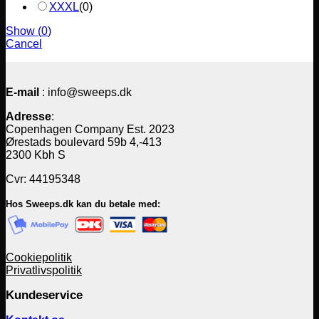
XXXL
(
0
)
Show
(
0
)
Cancel
E-mail
: info@sweeps.dk
Adresse
:
Copenhagen Company Est. 2023
Ørestads boulevard 59b 4,-413
2300 Kbh S
Cvr: 44195348
Hos Sweeps.dk kan du betale med:
Cookiepolitik
Privatlivspolitik
Kundeservice