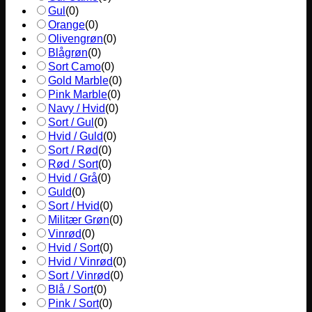
Gul
(
0
)
Orange
(
0
)
Olivengrøn
(
0
)
Blågrøn
(
0
)
Sort Camo
(
0
)
Gold Marble
(
0
)
Pink Marble
(
0
)
Navy / Hvid
(
0
)
Sort / Gul
(
0
)
Hvid / Guld
(
0
)
Sort / Rød
(
0
)
Rød / Sort
(
0
)
Hvid / Grå
(
0
)
Guld
(
0
)
Sort / Hvid
(
0
)
Militær Grøn
(
0
)
Vinrød
(
0
)
Hvid / Sort
(
0
)
Hvid / Vinrød
(
0
)
Sort / Vinrød
(
0
)
Blå / Sort
(
0
)
Pink / Sort
(
0
)