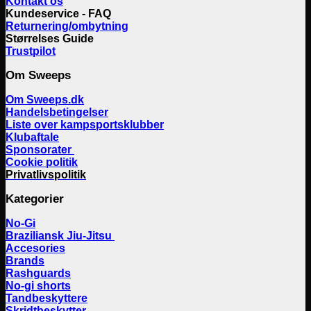
Kontakt os
Kundeservice - FAQ
Returnering/ombytning
Størrelses Guide
Trustpilot
Om Sweeps
Om Sweeps.dk
Handelsbetingelser
Liste over kampsportsklubber
Klubaftale
Sponsorater
Cookie politik
Privatlivspolitik
Kategorier
No-Gi
Braziliansk Jiu-Jitsu
Accesories
Brands
Rashguards
No-gi shorts
Tandbeskyttere
Skridtbeskytter